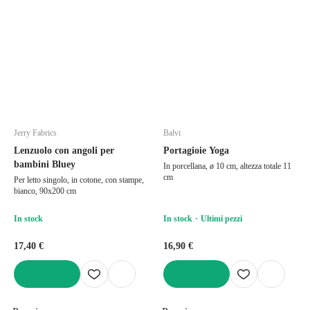
Jerry Fabrics
Balvi
Lenzuolo con angoli per
Portagioie Yoga
bambini Bluey
In porcellana, ø 10 cm, altezza totale 11
cm
Per letto singolo, in cotone, con stampe,
bianco, 90x200 cm
In stock
In stock
Ultimi pezzi
17,40 €
16,90 €
AGGIUNGI
AGGIUNGI