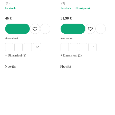
(
1
)
(
3
)
In stock
In stock
Ultimi pezzi
46 €
31,90 €
AGGIUNGI
AGGIUNGI
altre varianti
altre varianti
+2
+3
+ Dimensioni (2)
+ Dimensioni (2)
Novità
Novità