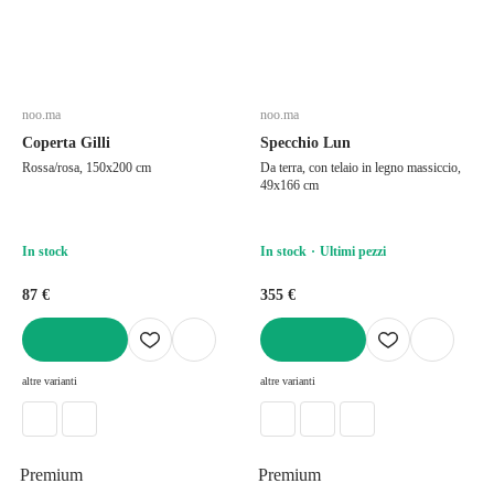
noo.ma
noo.ma
Coperta Gilli
Specchio Lun
Rossa/rosa, 150x200 cm
Da terra, con telaio in legno massiccio,
49x166 cm
In stock
In stock
Ultimi pezzi
87 €
355 €
AGGIUNGI
AGGIUNGI
altre varianti
altre varianti
Premium
Premium