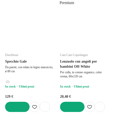
Premium
Dutchbone
Cam Cam Copenhagen
Specchio Gale
Lenzuolo con angoli per
bambini Off-White
Da parete, con telaio in legno massiccio,
ø 80 cm
Per culla, in cotone organico, color
crema, 60x120 cm
(
2
)
In stock
Ultimi pezzi
In stock
Ultimi pezzi
129 €
20,40 €
AGGIUNGI
AGGIUNGI