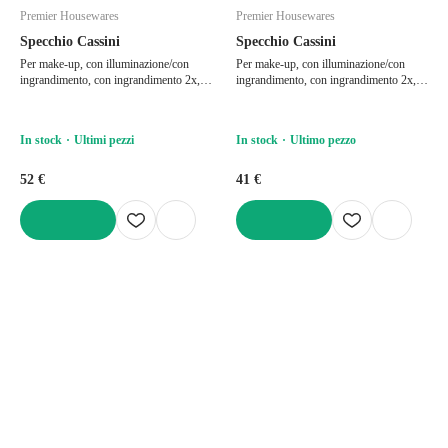
Premier Housewares
Premier Housewares
Specchio Cassini
Specchio Cassini
Per make-up, con illuminazione/con
Per make-up, con illuminazione/con
ingrandimento, con ingrandimento 2x,
ingrandimento, con ingrandimento 2x, ø
18x29 cm
15 cm
In stock
Ultimi pezzi
In stock
Ultimo pezzo
52 €
41 €
AGGIUNGI
AGGIUNGI