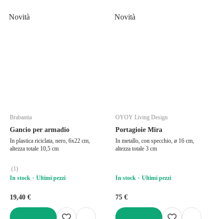
AGGIUNGI
AGGIUNGI
Novità
Novità
Brabantia
OYOY Living Design
Gancio per armadio
Portagioie Mira
In plastica riciclata, nero, 6x22 cm,
In metallo, con specchio, ø 16 cm,
altezza totale 10,5 cm
altezza totale 3 cm
(
1
)
In stock
Ultimi pezzi
In stock
Ultimi pezzi
19,40 €
75 €