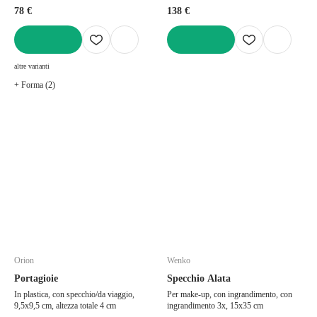
78 €
138 €
AGGIUNGI
AGGIUNGI
altre varianti
+ Forma (2)
Orion
Wenko
Portagioie
Specchio Alata
In plastica, con specchio/da viaggio,
Per make-up, con ingrandimento, con
9,5x9,5 cm, altezza totale 4 cm
ingrandimento 3x, 15x35 cm