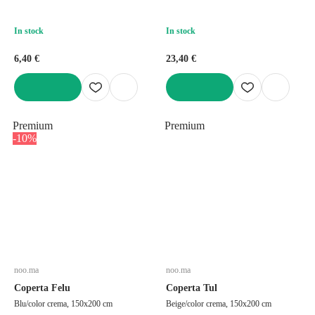
In stock
In stock
6,40 €
23,40 €
AGGIUNGI
AGGIUNGI
Premium
Premium
-10%
noo.ma
noo.ma
Coperta Felu
Coperta Tul
Blu/color crema, 150x200 cm
Beige/color crema, 150x200 cm