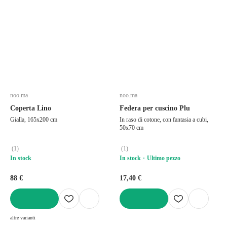
noo.ma
noo.ma
Coperta Lino
Federa per cuscino Plu
Gialla, 165x200 cm
In raso di cotone, con fantasia a cubi,
50x70 cm
(
1
)
(
1
)
In stock
In stock
Ultimo pezzo
88 €
17,40 €
AGGIUNGI
AGGIUNGI
altre varianti