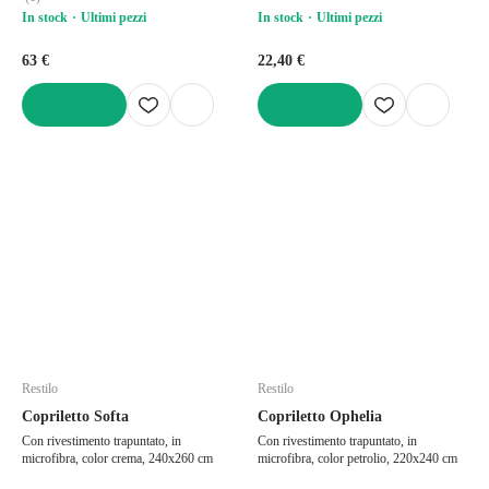
In stock
Ultimi pezzi
In stock
Ultimi pezzi
63 €
22,40 €
AGGIUNGI
AGGIUNGI
Restilo
Restilo
Copriletto Softa
Copriletto Ophelia
Con rivestimento trapuntato, in
Con rivestimento trapuntato, in
microfibra, color crema, 240x260 cm
microfibra, color petrolio, 220x240 cm