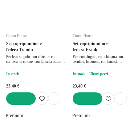
Cotton House
Cotton House
Set copripiumino e
Set copripiumino e
federa Tramin
federa Frank
Per letto singolo, con chiusura con
Per letto singolo, con chiusura con
cerniera, in cotone, con fantasia astratta,
cerniera, in cotone, con fantasia
140x200 cm
geometrica/con fantasia a cubi, blu
scuro, 140x200 cm
In stock
In stock
Ultimi pezzi
23,40 €
23,40 €
AGGIUNGI
AGGIUNGI
Premium
Premium