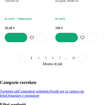
130x160 cm
Da parete, 90x90 cm
In stock
Ultimi pezzi
In stock
26,40 €
240 €
AGGIUNGI
AGGIUNGI
1
2
3
4
5
...
29
Mostra di più
Categorie correlate
Toelette
Letti
Contenitori sottoletto
Tessili per la camera da
letto
Organizer e portagioie
Filtri preferiti