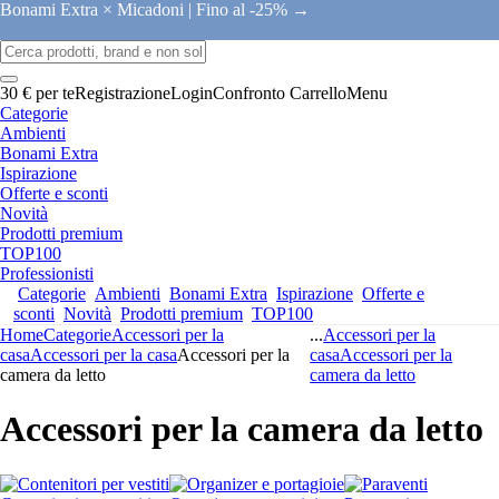
Bonami Extra × Micadoni |
Fino al -25% →
30 € per te
Registrazione
Login
Confronto
Carrello
Menu
Categorie
Ambienti
Bonami Extra
Ispirazione
Offerte e sconti
Novità
Prodotti premium
TOP100
Professionisti
Categorie
Ambienti
Bonami Extra
Ispirazione
Offerte e
sconti
Novità
Prodotti premium
TOP100
Home
Categorie
Accessori per la
...
Accessori per la
casa
Accessori per la casa
Accessori per la
casa
Accessori per la
camera da letto
camera da letto
Accessori per la camera da letto