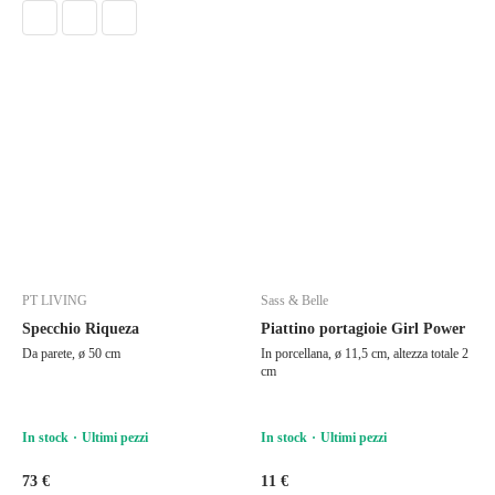
PT LIVING
Sass & Belle
Specchio Riqueza
Piattino portagioie Girl Power
Da parete, ø 50 cm
In porcellana, ø 11,5 cm, altezza totale 2
cm
In stock
Ultimi pezzi
In stock
Ultimi pezzi
73 €
11 €