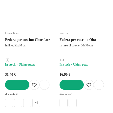
Linen Tales
noo.ma
Federa per cuscino Chocolate
Federa per cuscino Oba
In lino, 50x70 cm
In raso di cotone, 50x70 cm
(
1
)
(
1
)
In stock
Ultimo pezzo
In stock
Ultimi pezzi
31,40 €
16,90 €
AGGIUNGI
AGGIUNGI
altre varianti
altre varianti
+4