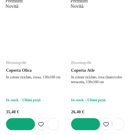
Premium
Premium
Novità
Novità
Bloomingville
Bloomingville
Coperta Olica
Coperta Atle
In cotone riciclato, rossa, 130x160 cm
In cotone riciclato, rosa chiaro/color
terracotta, 130x160 cm
In stock
Ultimi pezzi
In stock
Ultimi pezzi
35,40 €
26,40 €
AGGIUNGI
AGGIUNGI