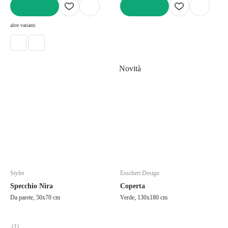
AGGIUNGI
AGGIUNGI
altre varianti
Novità
Styler
Esschert Design
Specchio Nira
Coperta
Da parete, 50x70 cm
Verde, 130x180 cm
(
1
)