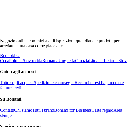
Negozio online con migliaia di ispirazioni quotidiane e prodotti per
arredare la tua casa come piace a te.
Repubblica
Ceca
Polonia
Slovacchia
Romania
Ungheria
Croazia
Lituania
Lettonia
Slov
Guida agli acquisti
Tutto sugli acquisti
Spedizione e consegna
Reclami e resi
Pagamento e
fatture
Crediti
Su Bonami
Contatti
Chi siamo
Tutti i brand
Bonami for Business
Carte regalo
Area
stampa
Scarica la nostra app