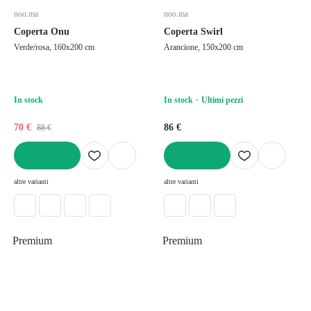
noo.ma
noo.ma
Coperta Onu
Coperta Swirl
Verde/rosa, 160x200 cm
Arancione, 150x200 cm
In stock
In stock
Ultimi pezzi
70 €
86 €
88 €
AGGIUNGI
AGGIUNGI
altre varianti
altre varianti
Premium
Premium