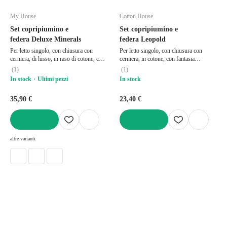
My House
Cotton House
Set copripiumino e
Set copripiumino e
federa Deluxe Minerals
federa Leopold
Per letto singolo, con chiusura con
Per letto singolo, con chiusura con
cerniera, di lusso, in raso di cotone, con
cerniera, in cotone, con fantasia
fantasia astratta/con fantasia tipo pietra,
geometrica/con stampe, 140x200 cm
(
1
)
(
1
)
turchese, 140x200 cm
In stock
Ultimi pezzi
In stock
35,90 €
23,40 €
AGGIUNGI
AGGIUNGI
altre varianti