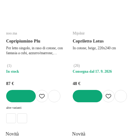
noo.ma
Mijolnir
Copripiumino Plu
Copriletto Lotus
Per letto singolo, in raso di cotone, con
In cotone, beige, 220x240 cm
fantasia a cubi, azzurro/marrone,
140x200 cm
(
1
)
(
26
)
In stock
Consegna dal 17. 9. 2026
87 €
48 €
AGGIUNGI
AGGIUNGI
altre varianti
Novità
Novità