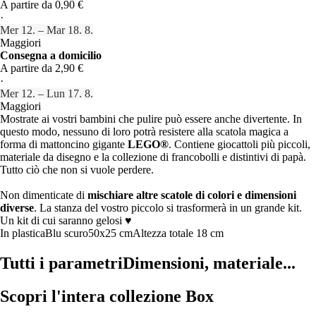
A partire da 0,90 €
·
Mer 12. – Mar 18. 8.
Maggiori
Consegna a domicilio
A partire da 2,90 €
·
Mer 12. – Lun 17. 8.
Maggiori
Mostrate ai vostri bambini che pulire può essere anche divertente. In
questo modo, nessuno di loro potrà resistere alla scatola magica a
forma di mattoncino gigante
LEGO®
. Contiene giocattoli più piccoli,
materiale da disegno e la collezione di francobolli e distintivi di papà.
Tutto ciò che non si vuole perdere.
Non dimenticate di
mischiare altre scatole di colori e dimensioni
diverse
. La stanza del vostro piccolo si trasformerà in un grande kit.
Un kit di cui saranno gelosi ♥
In plastica
Blu scuro
50x25 cm
Altezza totale 18 cm
Tutti i parametri
Dimensioni, materiale...
Scopri l'intera collezione Box