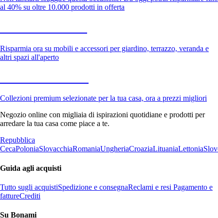
al 40% su oltre 10.000 prodotti in offerta
Giardino in saldo
Risparmia ora su mobili e accessori per giardino, terrazzo, veranda e
altri spazi all'aperto
Premium in saldo
Collezioni premium selezionate per la tua casa, ora a prezzi migliori
Negozio online con migliaia di ispirazioni quotidiane e prodotti per
arredare la tua casa come piace a te.
Repubblica
Ceca
Polonia
Slovacchia
Romania
Ungheria
Croazia
Lituania
Lettonia
Slov
Guida agli acquisti
Tutto sugli acquisti
Spedizione e consegna
Reclami e resi
Pagamento e
fatture
Crediti
Su Bonami