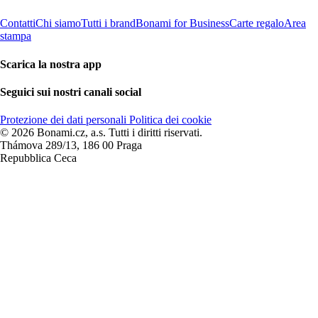
Contatti
Chi siamo
Tutti i brand
Bonami for Business
Carte regalo
Area
stampa
Scarica la nostra app
Seguici sui nostri canali social
Protezione dei dati personali
Politica dei cookie
© 2026 Bonami.cz, a.s. Tutti i diritti riservati.
Thámova 289/13, 186 00 Praga
Repubblica Ceca