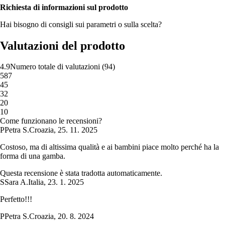
Richiesta di informazioni sul prodotto
Hai bisogno di consigli sui parametri o sulla scelta?
Valutazioni del prodotto
4.9
Numero totale di valutazioni
(
94
)
5
87
4
5
3
2
2
0
1
0
Come funzionano le recensioni?
P
Petra S.
Croazia
,
25. 11. 2025
Costoso, ma di altissima qualità e ai bambini piace molto perché ha la
forma di una gamba.
Questa recensione è stata tradotta automaticamente.
S
Sara A.
Italia
,
23. 1. 2025
Perfetto!!!
P
Petra S.
Croazia
,
20. 8. 2024