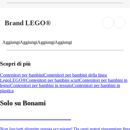
Brand LEGO®
Aggiungi
Aggiungi
Aggiungi
Aggiungi
Scopri di più
Contenitori per bambini
Contenitori per bambini della linea
Lego
LEGO®
Contenitori per bambini scuri
Contenitori per bambini in
legno
Contenitori per bambini in tessuto
Contenitori per bambini in
plastica
Solo su Bonami
Saldi estivi fino al -40%
Non lasciarti sfuggire questa occasione! Da oggi potrai risparmiare fino