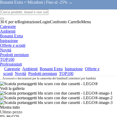
Bonami Extra × Micadoni |
Fino al -25% →
30 € per te
Registrazione
Login
Confronto
Carrello
Menu
Categorie
Ambienti
Bonami Extra
Ispirazione
Offerte e sconti
Novità
Prodotti premium
TOP100
Professionisti
Categorie
Ambienti
Bonami Extra
Ispirazione
Offerte e
sconti
Novità
Prodotti premium
TOP100
...
Accessori e decorazioni per la cameretta dei bambini
Contenitori per bambini
Vedi la galleria
Mostra tutto
Ultimo pezzo
ID: 864270