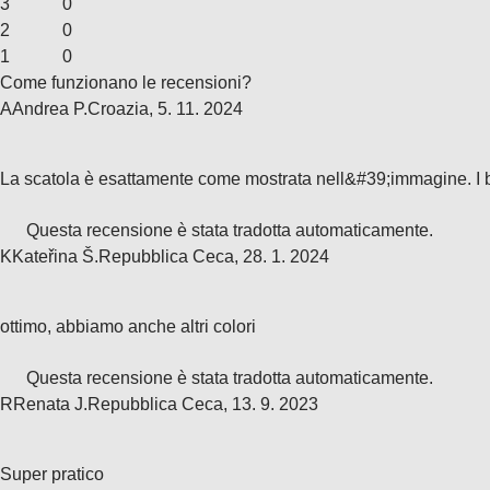
3
0
2
0
1
0
Come funzionano le recensioni?
A
Andrea P.
Croazia
,
5. 11. 2024
La scatola è esattamente come mostrata nell&#39;immagine. I 
Questa recensione è stata tradotta automaticamente.
K
Kateřina Š.
Repubblica Ceca
,
28. 1. 2024
ottimo, abbiamo anche altri colori
Questa recensione è stata tradotta automaticamente.
R
Renata J.
Repubblica Ceca
,
13. 9. 2023
Super pratico