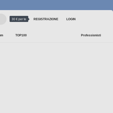
30 € per te
REGISTRAZIONE
LOGIN
ium
TOP100
Professionisti