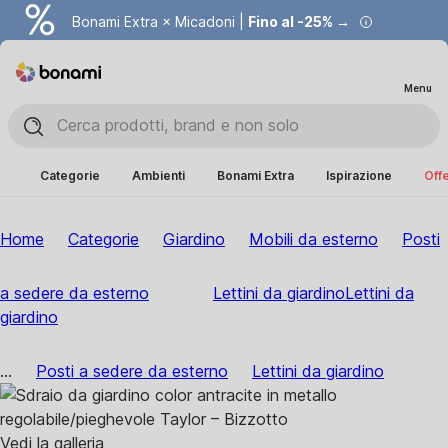
Bonami Extra × Micadoni |
Fino al -25% →
Menu
Categorie
Ambienti
Bonami Extra
Ispirazione
Offe
Home
Categorie
Giardino
Mobili da esterno
Posti
a sedere da esterno
Lettini da giardino
Lettini da
giardino
...
Posti a sedere da esterno
Lettini da giardino
Vedi la galleria