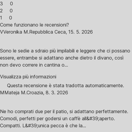
3
0
2
0
1
0
Come funzionano le recensioni?
V
Veronika M.
Repubblica Ceca
,
15. 5. 2026
Sono le sedie a sdraio più impilabili e leggere che ci possano
essere, entrambe si adattano anche dietro il divano, così
non devo correre in cantina o...
Visualizza più informazioni
Questa recensione è stata tradotta automaticamente.
M
Mateja M.
Croazia
,
8. 3. 2026
Ne ho comprati due per il patio, si adattano perfettamente.
Comodi, perfetti per godersi un caffè all&#39;aperto.
Compatti. L&#39;unica pecca è che la...