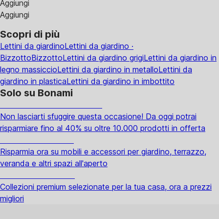
Aggiungi
Aggiungi
Scopri di più
Lettini da giardino
Lettini da giardino ·
Bizzotto
Bizzotto
Lettini da giardino grigi
Lettini da giardino in
legno massiccio
Lettini da giardino in metallo
Lettini da
giardino in plastica
Lettini da giardino in imbottito
Solo su Bonami
Saldi estivi fino al -40%
Non lasciarti sfuggire questa occasione! Da oggi potrai
risparmiare fino al 40% su oltre 10.000 prodotti in offerta
Giardino in saldo
Risparmia ora su mobili e accessori per giardino, terrazzo,
veranda e altri spazi all'aperto
Premium in saldo
Collezioni premium selezionate per la tua casa, ora a prezzi
migliori