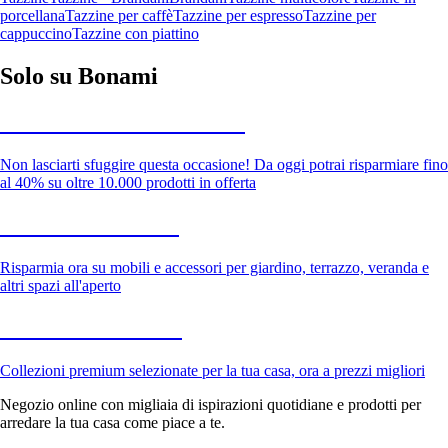
porcellana
Tazzine per caffè
Tazzine per espresso
Tazzine per
cappuccino
Tazzine con piattino
Solo su Bonami
Saldi estivi fino al -40%
Non lasciarti sfuggire questa occasione! Da oggi potrai risparmiare fino
al 40% su oltre 10.000 prodotti in offerta
Giardino in saldo
Risparmia ora su mobili e accessori per giardino, terrazzo, veranda e
altri spazi all'aperto
Premium in saldo
Collezioni premium selezionate per la tua casa, ora a prezzi migliori
Negozio online con migliaia di ispirazioni quotidiane e prodotti per
arredare la tua casa come piace a te.