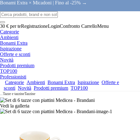
Bonami Extra × Micadoni |
Fino al -25% →
30 € per te
Registrazione
Login
Confronto
Carrello
Menu
Categorie
Ambienti
Bonami Extra
Ispirazione
Offerte e sconti
Novità
Prodotti premium
TOP100
Professionisti
Categorie
Ambienti
Bonami Extra
Ispirazione
Offerte e
sconti
Novità
Prodotti premium
TOP100
...
Tazze e tazzine
Tazzine
Vedi la galleria