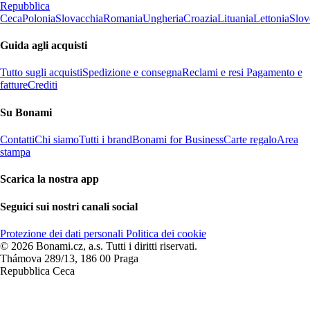
Repubblica
Ceca
Polonia
Slovacchia
Romania
Ungheria
Croazia
Lituania
Lettonia
Slov
Guida agli acquisti
Tutto sugli acquisti
Spedizione e consegna
Reclami e resi
Pagamento e
fatture
Crediti
Su Bonami
Contatti
Chi siamo
Tutti i brand
Bonami for Business
Carte regalo
Area
stampa
Scarica la nostra app
Seguici sui nostri canali social
Protezione dei dati personali
Politica dei cookie
© 2026 Bonami.cz, a.s. Tutti i diritti riservati.
Thámova 289/13, 186 00 Praga
Repubblica Ceca