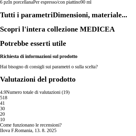
6 pz
In porcellana
Per espresso/con piattino
90 ml
Tutti i parametri
Dimensioni, materiale...
Scopri l'intera collezione MEDICEA
Potrebbe esserti utile
Richiesta di informazioni sul prodotto
Hai bisogno di consigli sui parametri o sulla scelta?
Valutazioni del prodotto
4.9
Numero totale di valutazioni
(
19
)
5
18
4
1
3
0
2
0
1
0
Come funzionano le recensioni?
I
Iova F.
Romania
,
13. 8. 2025