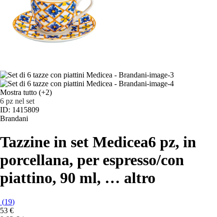
Mostra tutto
(+2)
6 pz nel set
ID: 1415809
Brandani
Tazzine in set Medicea
6 pz, in
porcellana, per espresso/con
piattino, 90 ml
, …
altro
(
19
)
53 €