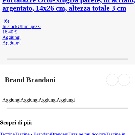
Portatazze Octo-Mug
Da parete, in acciaio,
argentato, 14x26 cm, altezza totale 3 cm
(
6
)
In stock
Ultimi pezzi
16,40 €
Aggiungi
Aggiungi
Brand Brandani
Aggiungi
Aggiungi
Aggiungi
Aggiungi
Scopri di più
Tazzine
Tazzine · Brandani
Brandani
Tazzine multicolore
Tazzine in