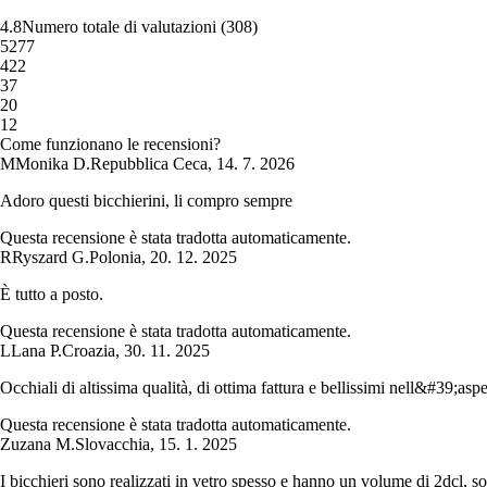
4.8
Numero totale di valutazioni
(
308
)
5
277
4
22
3
7
2
0
1
2
Come funzionano le recensioni?
M
Monika D.
Repubblica Ceca
,
14. 7. 2026
Adoro questi bicchierini, li compro sempre
Questa recensione è stata tradotta automaticamente.
R
Ryszard G.
Polonia
,
20. 12. 2025
È tutto a posto.
Questa recensione è stata tradotta automaticamente.
L
Lana P.
Croazia
,
30. 11. 2025
Occhiali di altissima qualità, di ottima fattura e bellissimi nell&#39;aspet
Questa recensione è stata tradotta automaticamente.
Zuzana M.
Slovacchia
,
15. 1. 2025
I bicchieri sono realizzati in vetro spesso e hanno un volume di 2dcl, s