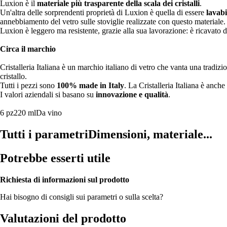
Luxion è il
materiale più trasparente della scala dei cristalli
.
Un'altra delle sorprendenti proprietà di Luxion è quella di essere
lavabi
annebbiamento del vetro sulle stoviglie realizzate con questo materiale.
Luxion è leggero ma resistente, grazie alla sua lavorazione: è ricavato d
Circa il marchio
Cristalleria Italiana è un marchio italiano di vetro che vanta una tradizi
cristallo.
Tutti i pezzi sono
100% made in Italy
. La Cristalleria Italiana è anche
I valori aziendali si basano su
innovazione e qualità
.
6 pz
220 ml
Da vino
Tutti i parametri
Dimensioni, materiale...
Potrebbe esserti utile
Richiesta di informazioni sul prodotto
Hai bisogno di consigli sui parametri o sulla scelta?
Valutazioni del prodotto