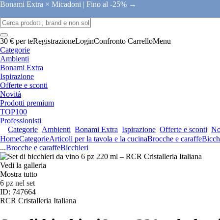
Bonami Extra × Micadoni |
Fino al -25% →
30 € per te
Registrazione
Login
Confronto
Carrello
Menu
Categorie
Ambienti
Bonami Extra
Ispirazione
Offerte e sconti
Novità
Prodotti premium
TOP100
Professionisti
Categorie
Ambienti
Bonami Extra
Ispirazione
Offerte e sconti
No
Home
Categorie
Articoli per la tavola e la cucina
Brocche e caraffe
Bicch
...
Brocche e caraffe
Bicchieri
Vedi la galleria
Mostra tutto
6 pz nel set
ID: 747664
RCR Cristalleria Italiana