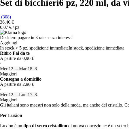
Set di bicchieri
6 pz, 220 ml, da v
(
308
)
36,40 €
6,07 € / pz
Desidero pagare in 3 rate senza interessi
Aggiungi
In stock > 5 pz, spedizione immediata
In stock, spedizione immediata
Ritiro Fai da te
A partire da 0,90 €
·
Mer 12. – Mar 18. 8.
Maggiori
Consegna a domicilio
A partire da 2,90 €
·
Mer 12. – Lun 17. 8.
Maggiori
Gli italiani sono maestri non solo della moda, ma anche del cristallo. 
Per Luxion
Luxion è un
tipo di vetro cristallino
di nuova concezione: è un vetro b