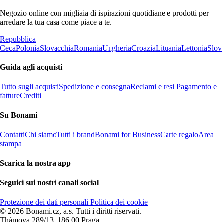
Negozio online con migliaia di ispirazioni quotidiane e prodotti per
arredare la tua casa come piace a te.
Repubblica
Ceca
Polonia
Slovacchia
Romania
Ungheria
Croazia
Lituania
Lettonia
Slov
Guida agli acquisti
Tutto sugli acquisti
Spedizione e consegna
Reclami e resi
Pagamento e
fatture
Crediti
Su Bonami
Contatti
Chi siamo
Tutti i brand
Bonami for Business
Carte regalo
Area
stampa
Scarica la nostra app
Seguici sui nostri canali social
Protezione dei dati personali
Politica dei cookie
© 2026 Bonami.cz, a.s. Tutti i diritti riservati.
Thámova 289/13, 186 00 Praga