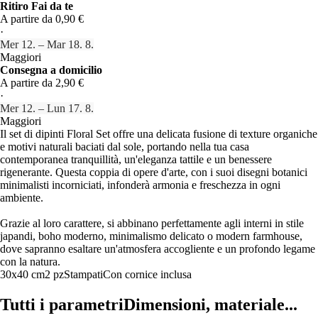
Ritiro Fai da te
A partire da 0,90 €
·
Mer 12. – Mar 18. 8.
Maggiori
Consegna a domicilio
A partire da 2,90 €
·
Mer 12. – Lun 17. 8.
Maggiori
Il set di dipinti Floral Set offre una delicata fusione di texture organiche
e motivi naturali baciati dal sole, portando nella tua casa
contemporanea tranquillità, un'eleganza tattile e un benessere
rigenerante. Questa coppia di opere d'arte, con i suoi disegni botanici
minimalisti incorniciati, infonderà armonia e freschezza in ogni
ambiente.
Grazie al loro carattere, si abbinano perfettamente agli interni in stile
japandi, boho moderno, minimalismo delicato o modern farmhouse,
dove sapranno esaltare un'atmosfera accogliente e un profondo legame
con la natura.
30x40 cm
2 pz
Stampati
Con cornice inclusa
Tutti i parametri
Dimensioni, materiale...