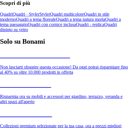
Scopri di più
Quadri
Quadri · Styler
Styler
Quadri multicolore
Quadri in stile
moderno
Quadri a tema floreale
Quadri a tema natura morta
Quadri a
tema paesaggio
Quadri con cornice inclusa
Quadri - replica
Quadri
dipinto su vetro
Solo su Bonami
Saldi estivi fino al -40%
Non lasciarti sfuggire questa occasione! Da oggi potrai risparmiare fino
al 40% su oltre 10.000 prodotti in offerta
Giardino in saldo
Risparmia ora su mobili e accessori per giardino, terrazzo, veranda e
altri spazi all'aperto
Premium in saldo
Collezioni premium selezionate per la tua casa, ora a prezzi migliori