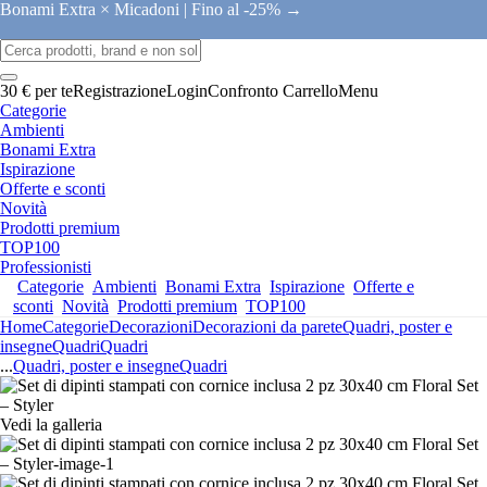
Bonami Extra × Micadoni |
Fino al -25% →
30 € per te
Registrazione
Login
Confronto
Carrello
Menu
Categorie
Ambienti
Bonami Extra
Ispirazione
Offerte e sconti
Novità
Prodotti premium
TOP100
Professionisti
Categorie
Ambienti
Bonami Extra
Ispirazione
Offerte e
sconti
Novità
Prodotti premium
TOP100
Home
Categorie
Decorazioni
Decorazioni da parete
Quadri, poster e
insegne
Quadri
Quadri
...
Quadri, poster e insegne
Quadri
Vedi la galleria