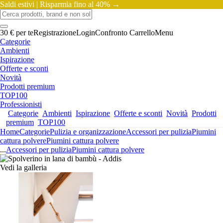
Saldi estivi |
Risparmia fino al 40% →
30 € per te
Registrazione
Login
Confronto
Carrello
Menu
Categorie
Ambienti
Ispirazione
Offerte e sconti
Novità
Prodotti premium
TOP100
Professionisti
Categorie
Ambienti
Ispirazione
Offerte e sconti
Novità
Prodotti
premium
TOP100
Home
Categorie
Pulizia e organizzazione
Accessori per pulizia
Piumini
cattura polvere
Piumini cattura polvere
...
Accessori per pulizia
Piumini cattura polvere
Vedi la galleria