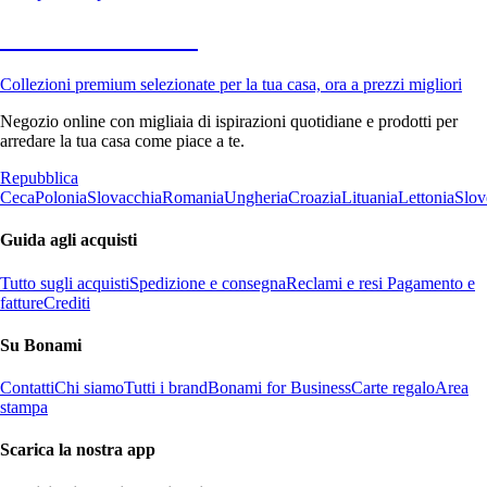
Premium in saldo
Collezioni premium selezionate per la tua casa, ora a prezzi migliori
Negozio online con migliaia di ispirazioni quotidiane e prodotti per
arredare la tua casa come piace a te.
Repubblica
Ceca
Polonia
Slovacchia
Romania
Ungheria
Croazia
Lituania
Lettonia
Slov
Guida agli acquisti
Tutto sugli acquisti
Spedizione e consegna
Reclami e resi
Pagamento e
fatture
Crediti
Su Bonami
Contatti
Chi siamo
Tutti i brand
Bonami for Business
Carte regalo
Area
stampa
Scarica la nostra app