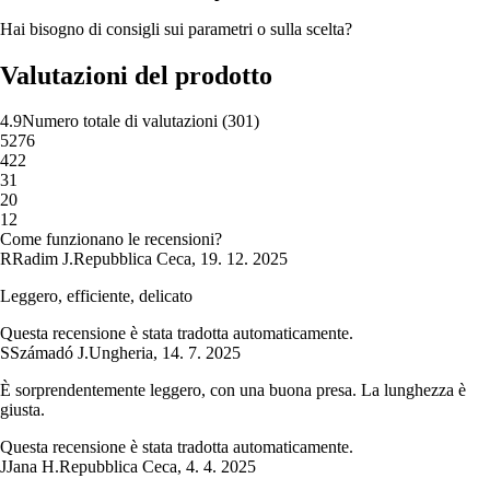
Hai bisogno di consigli sui parametri o sulla scelta?
Valutazioni del prodotto
4.9
Numero totale di valutazioni
(
301
)
5
276
4
22
3
1
2
0
1
2
Come funzionano le recensioni?
R
Radim J.
Repubblica Ceca
,
19. 12. 2025
Leggero, efficiente, delicato
Questa recensione è stata tradotta automaticamente.
S
Számadó J.
Ungheria
,
14. 7. 2025
È sorprendentemente leggero, con una buona presa. La lunghezza è
giusta.
Questa recensione è stata tradotta automaticamente.
J
Jana H.
Repubblica Ceca
,
4. 4. 2025