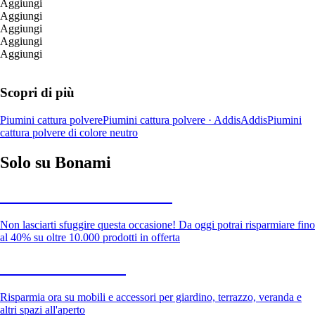
Aggiungi
Aggiungi
Aggiungi
Aggiungi
Aggiungi
Scopri di più
Piumini cattura polvere
Piumini cattura polvere · Addis
Addis
Piumini
cattura polvere di colore neutro
Solo su Bonami
Saldi estivi fino al -40%
Non lasciarti sfuggire questa occasione! Da oggi potrai risparmiare fino
al 40% su oltre 10.000 prodotti in offerta
Giardino in saldo
Risparmia ora su mobili e accessori per giardino, terrazzo, veranda e
altri spazi all'aperto