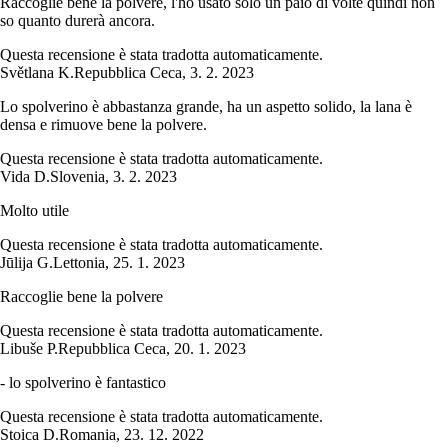
Raccoglie bene la polvere, l'ho usato solo un paio di volte quindi non
so quanto durerà ancora.
Questa recensione è stata tradotta automaticamente.
Světlana K.
Repubblica Ceca
,
3. 2. 2023
Lo spolverino è abbastanza grande, ha un aspetto solido, la lana è
densa e rimuove bene la polvere.
Questa recensione è stata tradotta automaticamente.
Vida D.
Slovenia
,
3. 2. 2023
Molto utile
Questa recensione è stata tradotta automaticamente.
Jūlija G.
Lettonia
,
25. 1. 2023
Raccoglie bene la polvere
Questa recensione è stata tradotta automaticamente.
Libuše P.
Repubblica Ceca
,
20. 1. 2023
- lo spolverino è fantastico
Questa recensione è stata tradotta automaticamente.
Stoica D.
Romania
,
23. 12. 2022