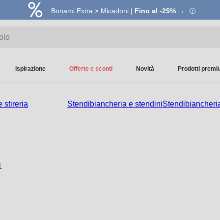
Bonami Extra × Micadoni |
Fino al -25% →
Ispirazione
Offerte e sconti
Novità
Prodotti prem
 stireria
Stendibiancheria e stendini
Stendibiancheria