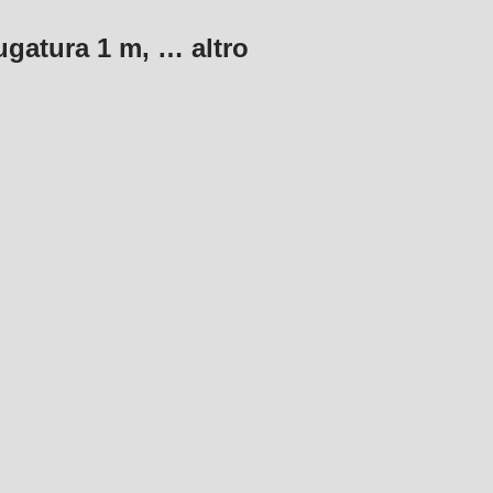
iugatura 1 m
, …
altro