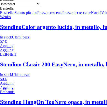
Bestseller
Bestseller
Sconto più alto
Prezzo crescente
Prezzo decrescente
Novità
Valu
Wenko
Stendino
Color argento lucido, in metallo, l
In stock
Ultimi pezzi
57 €
Aggiungi
Aggiungi
LEIFHEIT
Stendino Classic 200 Easy
Nero, in metallo,
In stock
Ultimi pezzi
50 €
Aggiungi
Aggiungi
Brabantia
Stendino HangOn Too
Nero opaco, in metall