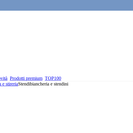
vità
Prodotti premium
TOP100
 e stireria
Stendibiancheria e stendini