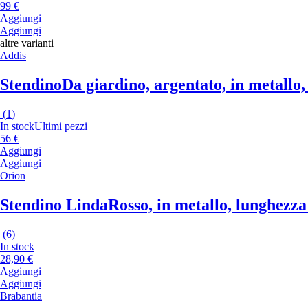
99 €
Aggiungi
Aggiungi
altre varianti
Addis
Stendino
Da giardino, argentato, in metallo
(
1
)
In stock
Ultimi pezzi
56 €
Aggiungi
Aggiungi
Orion
Stendino Linda
Rosso, in metallo, lunghezza
(
6
)
In stock
28,90 €
Aggiungi
Aggiungi
Brabantia