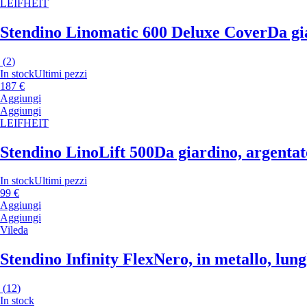
LEIFHEIT
Stendino Linomatic 600 Deluxe Cover
Da gi
(
2
)
In stock
Ultimi pezzi
187 €
Aggiungi
Aggiungi
LEIFHEIT
Stendino LinoLift 500
Da giardino, argentat
In stock
Ultimi pezzi
99 €
Aggiungi
Aggiungi
Vileda
Stendino Infinity Flex
Nero, in metallo, lun
(
12
)
In stock