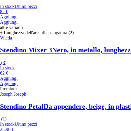
In stock
Ultimi pezzi
82 €
Aggiungi
Aggiungi
altre varianti
+ Lunghezza dell'area di asciugatura (2)
Vileda
Stendino Mixer 3
Nero, in metallo, lunghezz
(
3
)
In stock
62 €
Aggiungi
Aggiungi
Premium
Joseph Joseph
Stendino Petal
Da appendere, beige, in plast
(
1
)
In stock
Ultimi pezzi
25,90 €