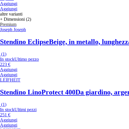
Aggiungi
Aggiungi
altre varianti
+ Dimensioni (2)
Premium
Joseph Joseph
Stendino Eclipse
Beige, in metallo, lunghezz
(
1
)
In stock
Ultimo pezzo
223 €
Aggiungi
Aggiungi
LEIFHEIT
Stendino LinoProtect 400
Da giardino, argen
(
1
)
In stock
Ultimi pezzi
251 €
Aggiungi
Aggiungi