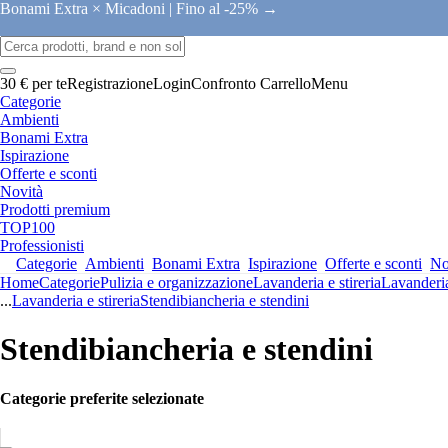
Bonami Extra × Micadoni |
Fino al -25% →
30 € per te
Registrazione
Login
Confronto
Carrello
Menu
Categorie
Ambienti
Bonami Extra
Ispirazione
Offerte e sconti
Novità
Prodotti premium
TOP100
Professionisti
Categorie
Ambienti
Bonami Extra
Ispirazione
Offerte e sconti
No
Home
Categorie
Pulizia e organizzazione
Lavanderia e stireria
Lavanderia
...
Lavanderia e stireria
Stendibiancheria e stendini
Stendibiancheria e stendini
Categorie preferite selezionate