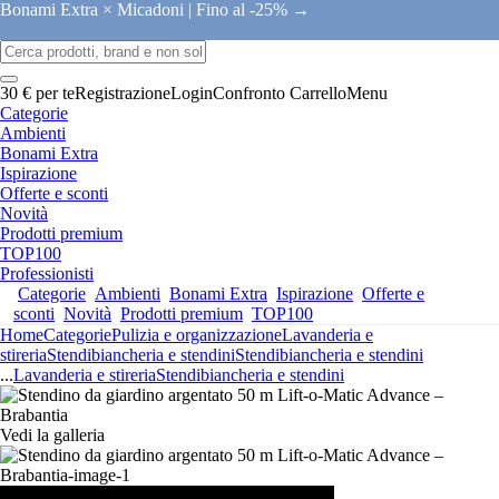
Bonami Extra × Micadoni |
Fino al -25% →
30 € per te
Registrazione
Login
Confronto
Carrello
Menu
Categorie
Ambienti
Bonami Extra
Ispirazione
Offerte e sconti
Novità
Prodotti premium
TOP100
Professionisti
Categorie
Ambienti
Bonami Extra
Ispirazione
Offerte e
sconti
Novità
Prodotti premium
TOP100
Home
Categorie
Pulizia e organizzazione
Lavanderia e
stireria
Stendibiancheria e stendini
Stendibiancheria e stendini
...
Lavanderia e stireria
Stendibiancheria e stendini
Vedi la galleria