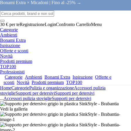
Bonami Extra × Micadoni |
Fino al -25% →
30 € per te
Registrazione
Login
Confronto
Carrello
Menu
Categorie
Ambienti
Bonami Extra
Ispirazione
Offerte e sconti
Novità
Prodotti premium
TOP100
Professionisti
Categorie
Ambienti
Bonami Extra
Ispirazione
Offerte e
sconti
Novità
Prodotti premium
TOP100
Home
Categorie
Pulizia e organizzazione
Accessori pulizia
stoviglie
Supporti per detersivi
Supporti per detersivi
...
Accessori pulizia stoviglie
Supporti per detersivi
Vedi la galleria