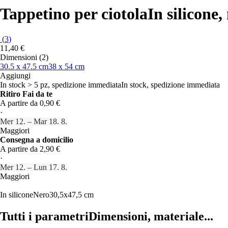
Tappetino per ciotola
In silicone
(
3
)
11,40 €
Dimensioni (2)
30.5 x 47.5 cm
38 x 54 cm
Aggiungi
In stock > 5 pz, spedizione immediata
In stock, spedizione immediata
Ritiro Fai da te
A partire da 0,90 €
·
Mer 12. – Mar 18. 8.
Maggiori
Consegna a domicilio
A partire da 2,90 €
·
Mer 12. – Lun 17. 8.
Maggiori
In silicone
Nero
30,5x47,5 cm
Tutti i parametri
Dimensioni, materiale...