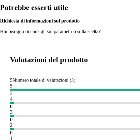
Potrebbe esserti utile
Richiesta di informazioni sul prodotto
Hai bisogno di consigli sui parametri o sulla scelta?
Valutazioni del prodotto
5
Numero totale di valutazioni
(
3
)
5
3
4
0
3
0
2
0
1