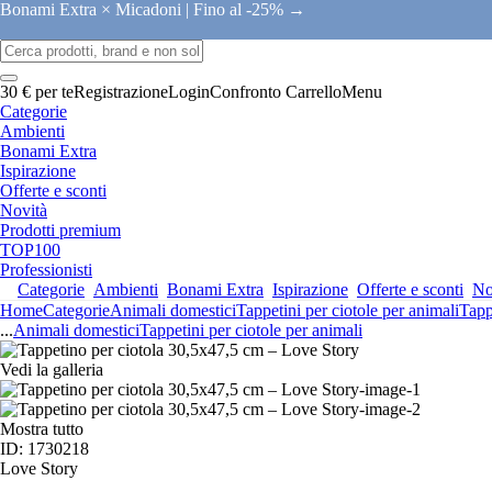
Bonami Extra × Micadoni |
Fino al -25% →
30 € per te
Registrazione
Login
Confronto
Carrello
Menu
Categorie
Ambienti
Bonami Extra
Ispirazione
Offerte e sconti
Novità
Prodotti premium
TOP100
Professionisti
Categorie
Ambienti
Bonami Extra
Ispirazione
Offerte e sconti
No
Home
Categorie
Animali domestici
Tappetini per ciotole per animali
Tapp
...
Animali domestici
Tappetini per ciotole per animali
Vedi la galleria
Mostra tutto
ID: 1730218
Love Story