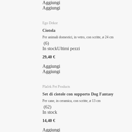
Aggiungi
Aggiungi
Ego Dekor
Ciotola
Per animali domestici, in vetro, con scritte, ø 24 cm
(
6
)
In stock
Ultimi pezzi
29,40 €
Aggiungi
Aggiungi
Plaček Pet Products
Set di ciotole con supporto Dog Fantasy
Per cane, in ceramica, con scritte, ø 13 cm
(
62
)
In stock
14,40 €
Aggiungi