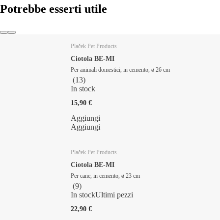
Potrebbe esserti utile
Plaček Pet Products
Ciotola BE-MI
Per animali domestici, in cemento, ø 26 cm
(
13
)
In stock
15,90 €
Aggiungi
Aggiungi
Plaček Pet Products
Ciotola BE-MI
Per cane, in cemento, ø 23 cm
(
9
)
In stock
Ultimi pezzi
22,90 €