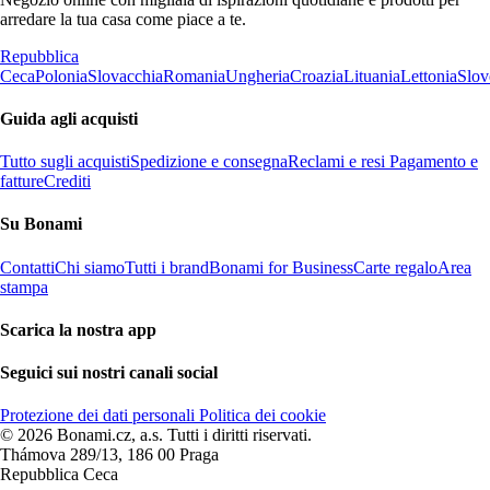
arredare la tua casa come piace a te.
Repubblica
Ceca
Polonia
Slovacchia
Romania
Ungheria
Croazia
Lituania
Lettonia
Slov
Guida agli acquisti
Tutto sugli acquisti
Spedizione e consegna
Reclami e resi
Pagamento e
fatture
Crediti
Su Bonami
Contatti
Chi siamo
Tutti i brand
Bonami for Business
Carte regalo
Area
stampa
Scarica la nostra app
Seguici sui nostri canali social
Protezione dei dati personali
Politica dei cookie
© 2026 Bonami.cz, a.s. Tutti i diritti riservati.
Thámova 289/13, 186 00 Praga
Repubblica Ceca