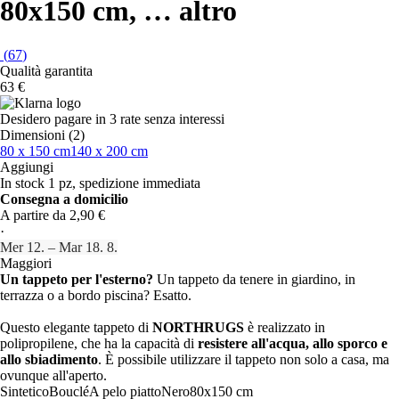
80x150 cm
, …
altro
(
67
)
Qualità garantita
63 €
Desidero pagare in 3 rate senza interessi
Dimensioni (2)
80 x 150 cm
140 x 200 cm
Aggiungi
In stock 1 pz, spedizione immediata
Consegna a domicilio
A partire da 2,90 €
·
Mer 12. – Mar 18. 8.
Maggiori
Un tappeto per l'esterno?
Un tappeto da tenere in giardino, in
terrazza o a bordo piscina? Esatto.
Questo elegante tappeto di
NORTHRUGS
è realizzato in
polipropilene, che ha la capacità di
resistere all'acqua, allo sporco e
allo sbiadimento
. È possibile utilizzare il tappeto non solo a casa, ma
ovunque all'aperto.
Sintetico
Bouclé
A pelo piatto
Nero
80x150 cm