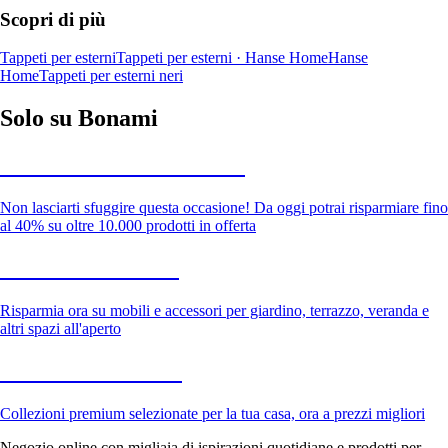
Scopri di più
Tappeti per esterni
Tappeti per esterni · Hanse Home
Hanse
Home
Tappeti per esterni neri
Solo su Bonami
Saldi estivi fino al -40%
Non lasciarti sfuggire questa occasione! Da oggi potrai risparmiare fino
al 40% su oltre 10.000 prodotti in offerta
Giardino in saldo
Risparmia ora su mobili e accessori per giardino, terrazzo, veranda e
altri spazi all'aperto
Premium in saldo
Collezioni premium selezionate per la tua casa, ora a prezzi migliori
Negozio online con migliaia di ispirazioni quotidiane e prodotti per