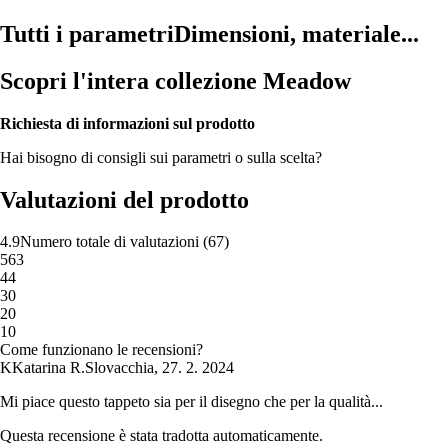
Tutti i parametri
Dimensioni, materiale...
Scopri l'intera collezione Meadow
Richiesta di informazioni sul prodotto
Hai bisogno di consigli sui parametri o sulla scelta?
Valutazioni del prodotto
4.9
Numero totale di valutazioni
(
67
)
5
63
4
4
3
0
2
0
1
0
Come funzionano le recensioni?
K
Katarina R.
Slovacchia
,
27. 2. 2024
Mi piace questo tappeto sia per il disegno che per la qualità...
Questa recensione è stata tradotta automaticamente.