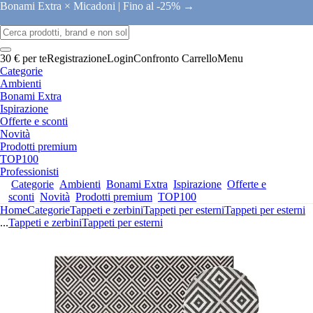
Bonami Extra × Micadoni |
Fino al -25% →
30 € per te
Registrazione
Login
Confronto
Carrello
Menu
Categorie
Ambienti
Bonami Extra
Ispirazione
Offerte e sconti
Novità
Prodotti premium
TOP100
Professionisti
Categorie
Ambienti
Bonami Extra
Ispirazione
Offerte e
sconti
Novità
Prodotti premium
TOP100
Home
Categorie
Tappeti e zerbini
Tappeti per esterni
Tappeti per esterni
...
Tappeti e zerbini
Tappeti per esterni