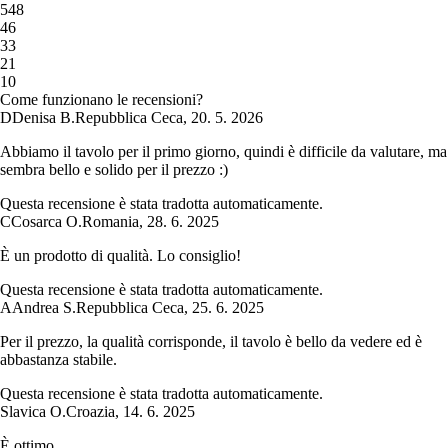
5
48
4
6
3
3
2
1
1
0
Come funzionano le recensioni?
D
Denisa B.
Repubblica Ceca
,
20. 5. 2026
Abbiamo il tavolo per il primo giorno, quindi è difficile da valutare, ma
sembra bello e solido per il prezzo :)
Questa recensione è stata tradotta automaticamente.
C
Cosarca O.
Romania
,
28. 6. 2025
È un prodotto di qualità. Lo consiglio!
Questa recensione è stata tradotta automaticamente.
A
Andrea S.
Repubblica Ceca
,
25. 6. 2025
Per il prezzo, la qualità corrisponde, il tavolo è bello da vedere ed è
abbastanza stabile.
Questa recensione è stata tradotta automaticamente.
Slavica O.
Croazia
,
14. 6. 2025
È ottimo.