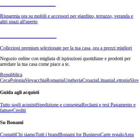
Giardino in saldo
Risparmia ora su mobili e accessori per giardino, terrazzo, veranda e
altri spazi all'aperto
Premium in saldo
Collezioni premium selezionate per la tua casa, ora a prezzi migliori
Negozio online con migliaia di ispirazioni quotidiane e prodotti per
arredare la tua casa come piace a te.
Repubblica
Ceca
Polonia
Slovacchia
Romania
Ungheria
Croazia
Lituania
Lettonia
Slov
Guida agli acquisti
Tutto sugli acquisti
Spedizione e consegna
Reclami e resi
Pagamento e
fatture
Crediti
Su Bonami
Contatti
Chi siamo
Tutti i brand
Bonami for Business
Carte regalo
Area