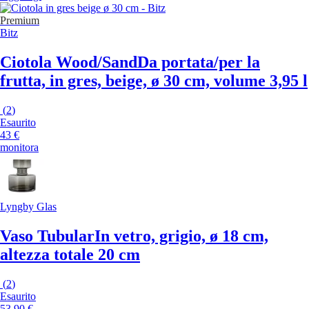
Premium
Bitz
Ciotola Wood/Sand
Da portata/per la
frutta, in gres, beige, ø 30 cm, volume 3,95 l
(
2
)
Esaurito
43 €
monitora
Lyngby Glas
Vaso Tubular
In vetro, grigio, ø 18 cm,
altezza totale 20 cm
(
2
)
Esaurito
53,90 €