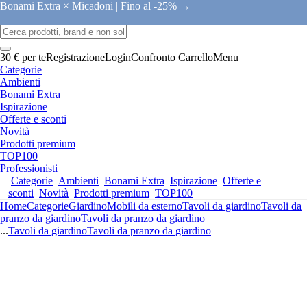
Bonami Extra × Micadoni |
Fino al -25% →
30 € per te
Registrazione
Login
Confronto
Carrello
Menu
Categorie
Ambienti
Bonami Extra
Ispirazione
Offerte e sconti
Novità
Prodotti premium
TOP100
Professionisti
Categorie
Ambienti
Bonami Extra
Ispirazione
Offerte e
sconti
Novità
Prodotti premium
TOP100
Home
Categorie
Giardino
Mobili da esterno
Tavoli da giardino
Tavoli da
pranzo da giardino
Tavoli da pranzo da giardino
...
Tavoli da giardino
Tavoli da pranzo da giardino