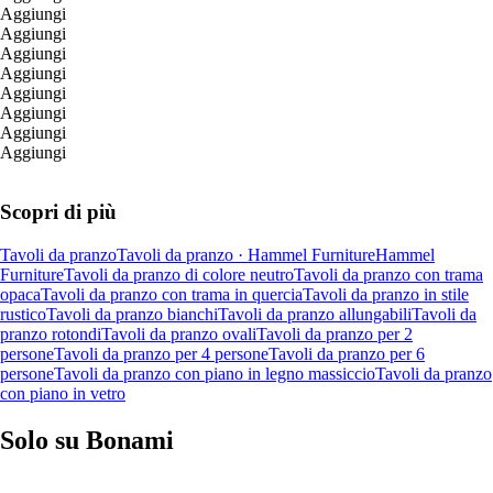
Aggiungi
Aggiungi
Aggiungi
Aggiungi
Aggiungi
Aggiungi
Aggiungi
Aggiungi
Scopri di più
Tavoli da pranzo
Tavoli da pranzo · Hammel Furniture
Hammel
Furniture
Tavoli da pranzo di colore neutro
Tavoli da pranzo con trama
opaca
Tavoli da pranzo con trama in quercia
Tavoli da pranzo in stile
rustico
Tavoli da pranzo bianchi
Tavoli da pranzo allungabili
Tavoli da
pranzo rotondi
Tavoli da pranzo ovali
Tavoli da pranzo per 2
persone
Tavoli da pranzo per 4 persone
Tavoli da pranzo per 6
persone
Tavoli da pranzo con piano in legno massiccio
Tavoli da pranzo
con piano in vetro
Solo su Bonami
Saldi estivi fino al -40%