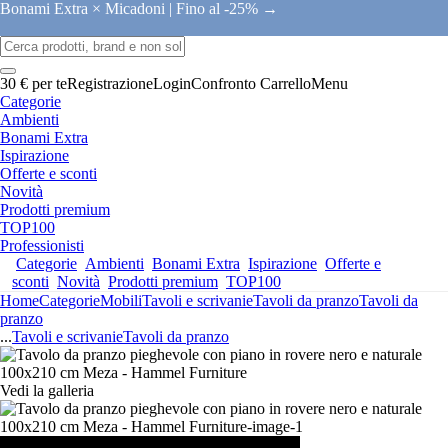
Bonami Extra × Micadoni |
Fino al -25% →
30 € per te
Registrazione
Login
Confronto
Carrello
Menu
Categorie
Ambienti
Bonami Extra
Ispirazione
Offerte e sconti
Novità
Prodotti premium
TOP100
Professionisti
Categorie
Ambienti
Bonami Extra
Ispirazione
Offerte e
sconti
Novità
Prodotti premium
TOP100
Home
Categorie
Mobili
Tavoli e scrivanie
Tavoli da pranzo
Tavoli da
pranzo
...
Tavoli e scrivanie
Tavoli da pranzo
Vedi la galleria