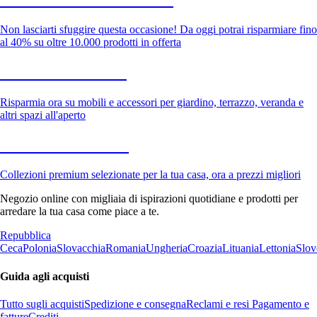
Non lasciarti sfuggire questa occasione! Da oggi potrai risparmiare fino
al 40% su oltre 10.000 prodotti in offerta
Giardino in saldo
Risparmia ora su mobili e accessori per giardino, terrazzo, veranda e
altri spazi all'aperto
Premium in saldo
Collezioni premium selezionate per la tua casa, ora a prezzi migliori
Negozio online con migliaia di ispirazioni quotidiane e prodotti per
arredare la tua casa come piace a te.
Repubblica
Ceca
Polonia
Slovacchia
Romania
Ungheria
Croazia
Lituania
Lettonia
Slov
Guida agli acquisti
Tutto sugli acquisti
Spedizione e consegna
Reclami e resi
Pagamento e
fatture
Crediti