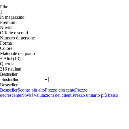
Filtri
1
In magazzino
Premium
Novità
Offerte e sconti
Numero di persone
Forma
Colore
Materiale del piano
+ Altri (13)
Quercia
216 risultati
Bestseller
Bestseller
Bestseller
Sconto più alto
Prezzo crescente
Prezzo
decrescente
Novità
Valutazioni dei clienti
Prezzo unitario più basso