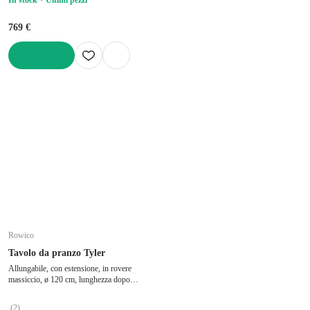
769 €
AGGIUNGI
Rowico
Tavolo da pranzo Tyler
Allungabile, con estensione, in rovere
massiccio, ø 120 cm, lunghezza dopo
l'apertura 210 cm
(
2
)