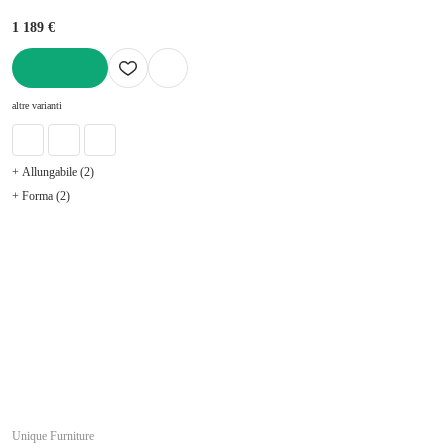
1 189 €
AGGIUNGI
altre varianti
+ Allungabile (2)
+ Forma (2)
Unique Furniture