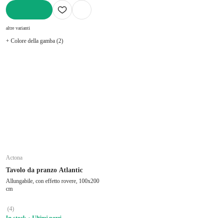
AGGIUNGI
altre varianti
+ Colore della gamba (2)
Actona
Tavolo da pranzo Atlantic
Allungabile, con effetto rovere, 100x200
cm
(
4
)
In stock
Ultimi pezzi