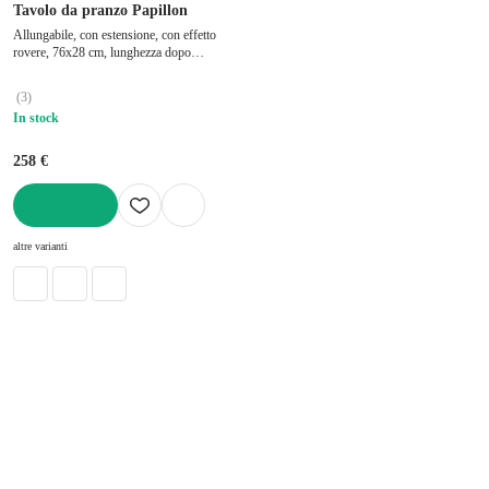
Tavolo da pranzo Papillon
Allungabile, con estensione, con effetto
rovere, 76x28 cm, lunghezza dopo
l'apertura 103 cm
(
3
)
In stock
258 €
AGGIUNGI
altre varianti