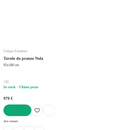
Unique Furniture
Tavolo da pranzo Nola
95x180 cm
(
4
)
In stock
Ultimo pezzo
979 €
AGGIUNGI
altre varianti