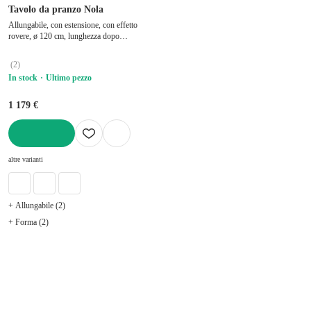
Tavolo da pranzo Nola
Allungabile, con estensione, con effetto
rovere, ø 120 cm, lunghezza dopo
l'apertura 167 cm
(
2
)
In stock
Ultimo pezzo
1 179 €
AGGIUNGI
altre varianti
+ Allungabile (2)
+ Forma (2)