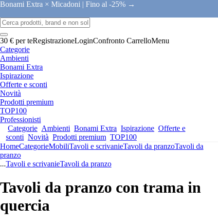
Bonami Extra × Micadoni |
Fino al -25% →
30 € per te
Registrazione
Login
Confronto
Carrello
Menu
Categorie
Ambienti
Bonami Extra
Ispirazione
Offerte e sconti
Novità
Prodotti premium
TOP100
Professionisti
Categorie
Ambienti
Bonami Extra
Ispirazione
Offerte e
sconti
Novità
Prodotti premium
TOP100
Home
Categorie
Mobili
Tavoli e scrivanie
Tavoli da pranzo
Tavoli da
pranzo
...
Tavoli e scrivanie
Tavoli da pranzo
Tavoli da pranzo con trama in
quercia