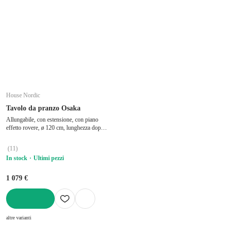
House Nordic
Tavolo da pranzo Osaka
Allungabile, con estensione, con piano
effetto rovere, ø 120 cm, lunghezza dopo
l'apertura 200 cm
(
11
)
In stock
Ultimi pezzi
1 079 €
AGGIUNGI
altre varianti