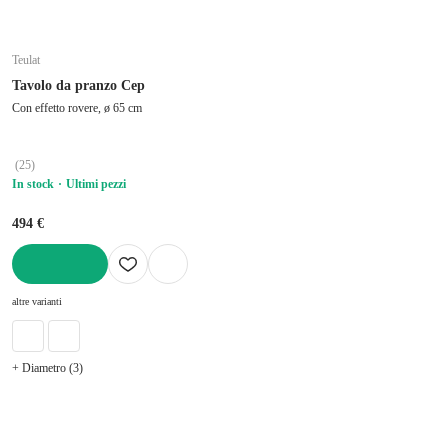
Teulat
Tavolo da pranzo Cep
Con effetto rovere, ø 65 cm
(
25
)
In stock
Ultimi pezzi
494 €
AGGIUNGI
altre varianti
+ Diametro (3)