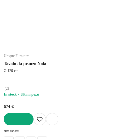
Unique Furniture
Tavolo da pranzo Nola
Ø 120 cm
(
2
)
In stock
Ultimi pezzi
674 €
AGGIUNGI
altre varianti