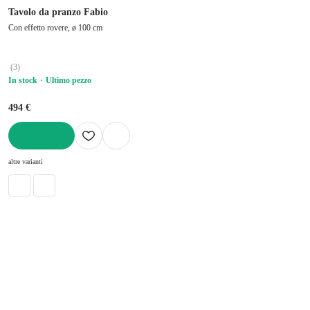
Tavolo da pranzo Fabio
Con effetto rovere, ø 100 cm
(
3
)
In stock
Ultimo pezzo
494 €
AGGIUNGI
altre varianti