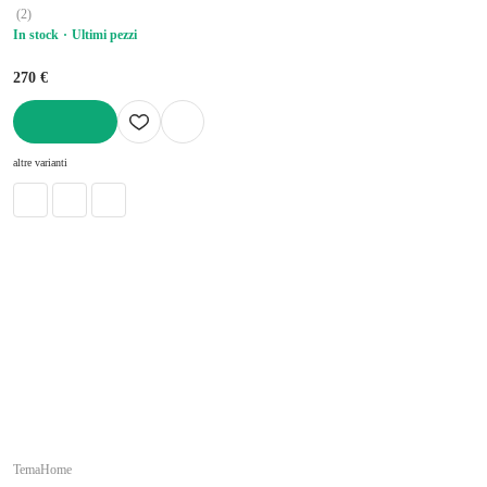
(
2
)
In stock
Ultimi pezzi
270 €
AGGIUNGI
altre varianti
TemaHome