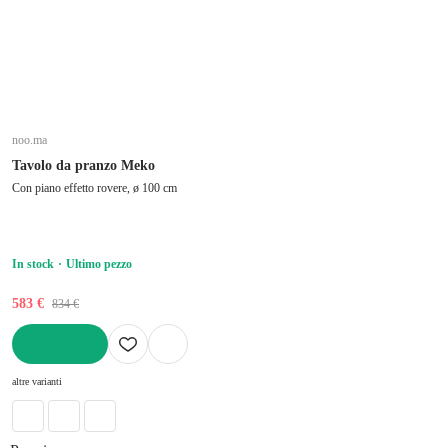
noo.ma
Tavolo da pranzo Meko
Con piano effetto rovere, ø 100 cm
In stock
Ultimo pezzo
583 €
834 €
AGGIUNGI
altre varianti