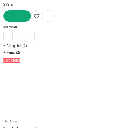
979 €
AGGIUNGI
altre varianti
+ Allungabile (2)
+ Forma (2)
Conviene
Dutchbone