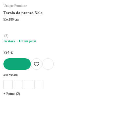
Unique Furniture
Tavolo da pranzo Nola
95x180 cm
(
2
)
In stock
Ultimi pezzi
794 €
AGGIUNGI
altre varianti
+ Forma (2)