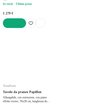
In stock
Ultimo pezzo
1 279 €
AGGIUNGI
TemaHome
Tavolo da pranzo Papillon
Allungabile, con estensione, con piano
effetto rovere, 76x28 cm, lunghezza dopo
l'apertura 103 cm