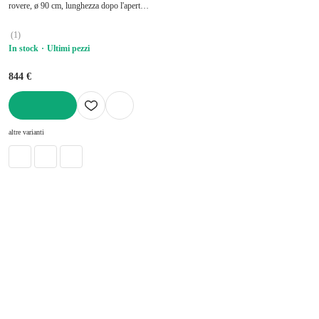
rovere, ø 90 cm, lunghezza dopo l'apertura
130 cm
(
1
)
In stock
Ultimi pezzi
844 €
AGGIUNGI
altre varianti