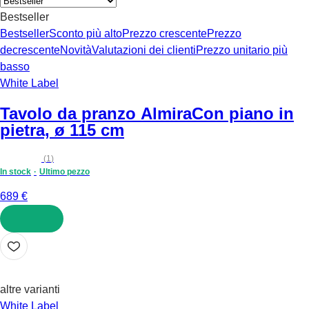
Bestseller
Bestseller
Sconto più alto
Prezzo crescente
Prezzo
decrescente
Novità
Valutazioni dei clienti
Prezzo unitario più
basso
White Label
Tavolo da pranzo Almira
Con piano in
pietra, ø 115 cm
(
1
)
In stock
Ultimo pezzo
689 €
AGGIUNGI
altre varianti
White Label