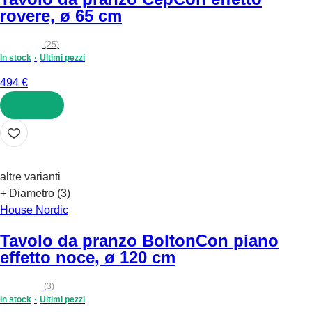
rovere, ø 65 cm
(
25
)
In stock
Ultimi pezzi
494 €
AGGIUNGI
altre varianti
+ Diametro (3)
House Nordic
Tavolo da pranzo Bolton
Con piano
effetto noce, ø 120 cm
(
3
)
In stock
Ultimi pezzi