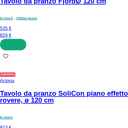
Tavolo da pranzo Fjord
Ø 120 cm
In stock
Ultimo pezzo
535 €
824 €
AGGIUNGI
Conviene
Actona
Tavolo da pranzo Soli
Con piano effetto
rovere, ø 120 cm
In stock
813 €