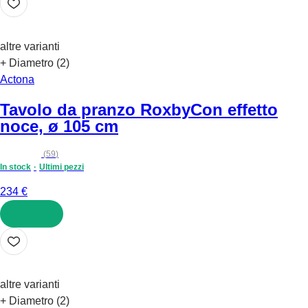
altre varianti
+ Diametro (2)
Actona
Tavolo da pranzo Roxby
Con effetto
noce, ø 105 cm
(
59
)
In stock
Ultimi pezzi
234 €
AGGIUNGI
altre varianti
+ Diametro (2)