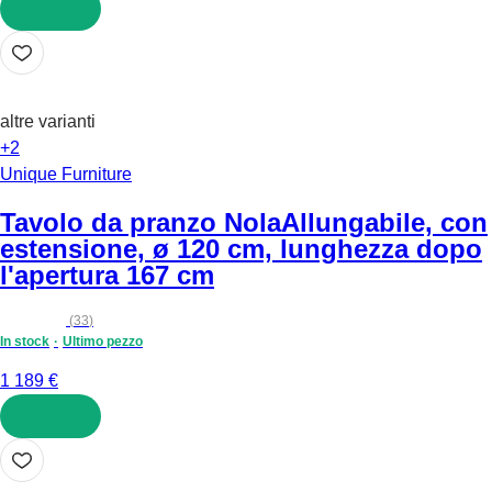
AGGIUNGI
altre varianti
+2
Unique Furniture
Tavolo da pranzo Nola
Allungabile, con
estensione, ø 120 cm, lunghezza dopo
l'apertura 167 cm
(
33
)
In stock
Ultimo pezzo
1 189 €
AGGIUNGI