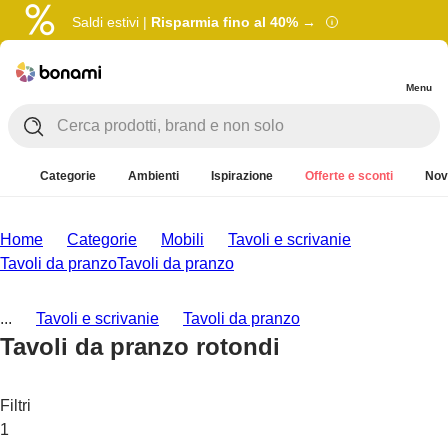
Saldi estivi |
Risparmia fino al 40% →
Menu
Categorie
Ambienti
Ispirazione
Offerte e sconti
Nov
Home
Categorie
Mobili
Tavoli e scrivanie
Tavoli da pranzo
Tavoli da pranzo
...
Tavoli e scrivanie
Tavoli da pranzo
Tavoli da pranzo rotondi
Filtri
1