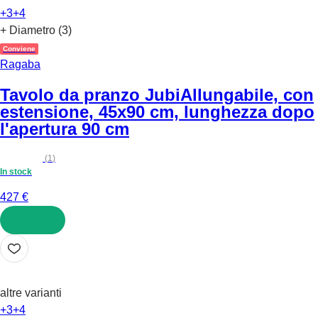
+3
+4
+ Diametro (3)
Conviene
Ragaba
Tavolo da pranzo Jubi
Allungabile, con
estensione, 45x90 cm, lunghezza dopo
l'apertura 90 cm
(
1
)
In stock
427 €
AGGIUNGI
altre varianti
+3
+4