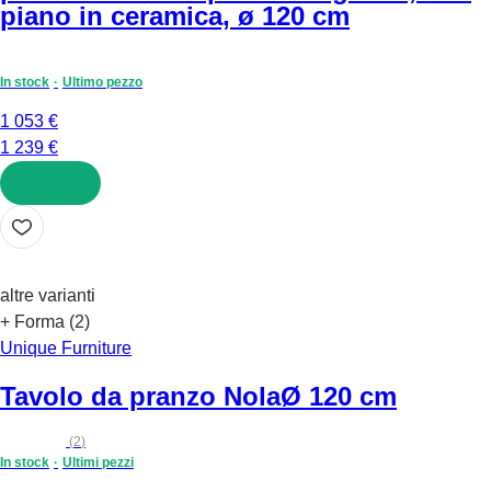
piano in ceramica, ø 120 cm
In stock
Ultimo pezzo
1 053 €
1 239 €
AGGIUNGI
altre varianti
+ Forma (2)
Unique Furniture
Tavolo da pranzo Nola
Ø 120 cm
(
2
)
In stock
Ultimi pezzi