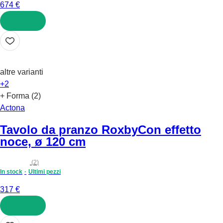
674 €
AGGIUNGI
altre varianti
+2
+ Forma (2)
Actona
Tavolo da pranzo Roxby
Con effetto
noce, ø 120 cm
(
2
)
In stock
Ultimi pezzi
317 €
AGGIUNGI