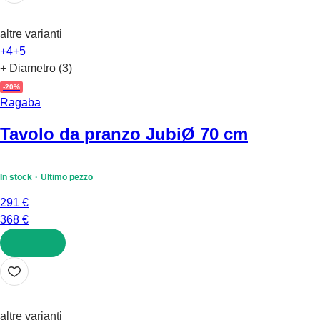
altre varianti
+4
+5
+ Diametro (3)
-20%
Ragaba
Tavolo da pranzo Jubi
Ø 70 cm
In stock
Ultimo pezzo
291 €
368 €
AGGIUNGI
altre varianti