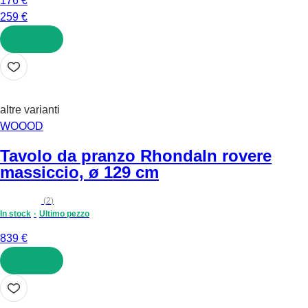
176 €
259 €
AGGIUNGI
altre varianti
WOOOD
Tavolo da pranzo Rhonda
In rovere
massiccio, ø 129 cm
(
2
)
In stock
Ultimo pezzo
839 €
AGGIUNGI