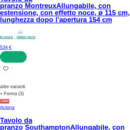
pranzo Montreux
Allungabile, con
estensione, con effetto noce, ø 115 cm,
lunghezza dopo l'apertura 154 cm
(
1
)
In stock
Ultimi pezzi
534 €
AGGIUNGI
altre varianti
+ Forma (3)
-15%
Actona
Tavolo da
pranzo Southampton
Allungabile, con