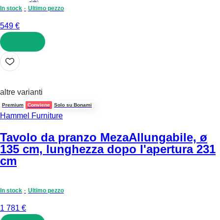
In stock
Ultimo pezzo
549 €
AGGIUNGI
altre varianti
Premium
Conviene
Solo su Bonami
Hammel Furniture
Tavolo da pranzo Meza
Allungabile, ø
135 cm, lunghezza dopo l'apertura 231
cm
In stock
Ultimo pezzo
1 781 €