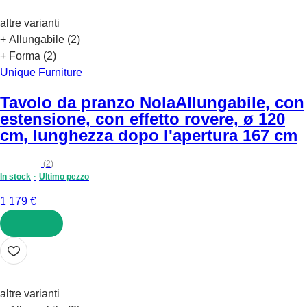
altre varianti
+ Allungabile (2)
+ Forma (2)
Unique Furniture
Tavolo da pranzo Nola
Allungabile, con
estensione, con effetto rovere, ø 120
cm, lunghezza dopo l'apertura 167 cm
(
2
)
In stock
Ultimo pezzo
1 179 €
AGGIUNGI
altre varianti