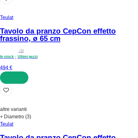
Teulat
Tavolo da pranzo Cep
Con effetto
frassino, ø 65 cm
(
3
)
In stock
Ultimi pezzi
494 €
AGGIUNGI
altre varianti
+ Diametro (3)
Teulat
Tavolo da pranzo Cep
Con effetto