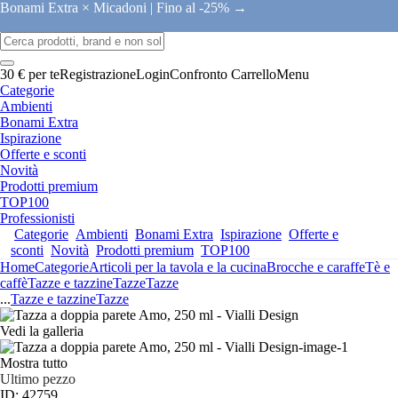
Bonami Extra × Micadoni |
Fino al -25% →
30 € per te
Registrazione
Login
Confronto
Carrello
Menu
Categorie
Ambienti
Bonami Extra
Ispirazione
Offerte e sconti
Novità
Prodotti premium
TOP100
Professionisti
Categorie
Ambienti
Bonami Extra
Ispirazione
Offerte e
sconti
Novità
Prodotti premium
TOP100
Home
Categorie
Articoli per la tavola e la cucina
Brocche e caraffe
Tè e
caffè
Tazze e tazzine
Tazze
Tazze
...
Tazze e tazzine
Tazze
Vedi la galleria
Mostra tutto
Ultimo pezzo
ID: 42759