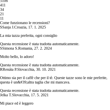
5
106
4
11
3
4
2
1
1
1
Come funzionano le recensioni?
S
Sanja J.
Croazia
,
17. 1. 2025
La mia tazza preferita, ogni consiglio
Questa recensione è stata tradotta automaticamente.
S
Simona S.
Romania
,
27. 2. 2024
Molto bello, lo adoro!
Questa recensione è stata tradotta automaticamente.
R
Renáta P.
Slovacchia
,
30. 10. 2021
Ottimo sia per il caffè che per il tè. Queste tazze sono le mie preferite,
questa è un&#39;altra taglia che mi mancava.
Questa recensione è stata tradotta automaticamente.
Jelka T.
Slovacchia
,
17. 5. 2021
Mi piace ed è leggero