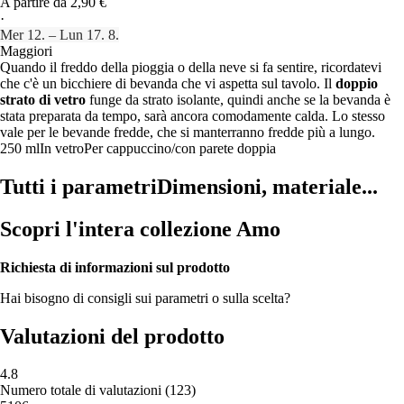
A partire da 2,90 €
·
Mer 12. – Lun 17. 8.
Maggiori
Quando il freddo della pioggia o della neve si fa sentire, ricordatevi
che c'è un bicchiere di bevanda che vi aspetta sul tavolo. Il
doppio
strato di vetro
funge da strato isolante, quindi anche se la bevanda è
stata preparata da tempo, sarà ancora comodamente calda. Lo stesso
vale per le bevande fredde, che si manterranno fredde più a lungo.
250 ml
In vetro
Per cappuccino/con parete doppia
Tutti i parametri
Dimensioni, materiale...
Scopri l'intera collezione Amo
Richiesta di informazioni sul prodotto
Hai bisogno di consigli sui parametri o sulla scelta?
Valutazioni del prodotto
4.8
Numero totale di valutazioni
(
123
)