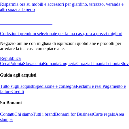
Risparmia ora su mobili e accessori per giardino, terrazzo, veranda e
altri spazi all'aperto
Premium in saldo
Collezioni premium selezionate per la tua casa, ora a prezzi migliori
Negozio online con migliaia di ispirazioni quotidiane e prodotti per
arredare la tua casa come piace a te.
Repubblica
Ceca
Polonia
Slovacchia
Romania
Ungheria
Croazia
Lituania
Lettonia
Slov
Guida agli acquisti
Tutto sugli acquisti
Spedizione e consegna
Reclami e resi
Pagamento e
fatture
Crediti
Su Bonami
Contatti
Chi siamo
Tutti i brand
Bonami for Business
Carte regalo
Area
stampa