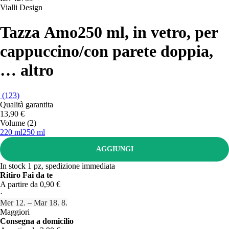
Vialli Design
Tazza Amo
250 ml, in vetro, per
cappuccino/con parete doppia
,
…
altro
(
123
)
Qualità garantita
13,90 €
Volume (2)
220 ml
250 ml
AGGIUNGI
In stock 1 pz, spedizione immediata
Ritiro Fai da te
A partire da 0,90 €
·
Mer 12. – Mar 18. 8.
Maggiori
Consegna a domicilio