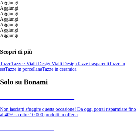
Aggiungi
Aggiungi
Aggiungi
Aggiungi
Aggiungi
Aggiungi
Aggiungi
Scopri di più
Tazze
Tazze · Vialli Design
Vialli Design
Tazze trasparenti
Tazze in
set
Tazze in porcellana
Tazze in ceramica
Solo su Bonami
Saldi estivi fino al -40%
Non lasciarti sfuggire questa occasione! Da oggi potrai risparmiare fino
al 40% su oltre 10.000 prodotti in offerta
Giardino in saldo