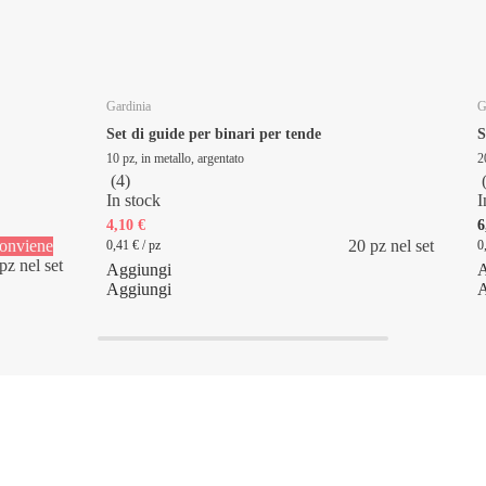
Gardinia
G
Set di guide per binari per tende
S
10 pz, in metallo, argentato
2
(
4
)
In stock
I
4,10 €
6
onviene
20 pz nel set
0,41 € / pz
0
pz nel set
Aggiungi
A
Aggiungi
A