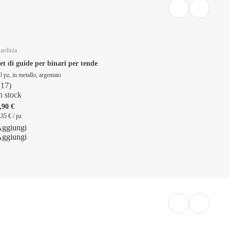
ardinia
et di guide per binari per tende
0 pz, in metallo, argentato
(
17
)
n stock
,90 €
,35 € / pz
ggiungi
ggiungi