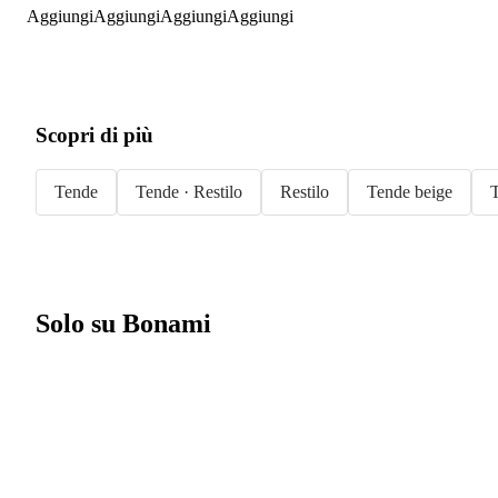
Aggiungi
Aggiungi
Aggiungi
Aggiungi
Scopri di più
Tende
Tende · Restilo
Restilo
Tende beige
T
Solo su Bonami
Saldi estivi fino
al -40%