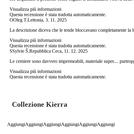
Visualizza più informazioni
Questa recensione è stata tradotta automaticamente.
O
Oleg T.
Lettonia
,
3. 11. 2025
La descrizione diceva che le tende bloccavano completamente la luce,
Visualizza più informazioni
Questa recensione è stata tradotta automaticamente.
S
Sylvie Š.
Repubblica Ceca
,
11. 12. 2025
Le cerniere sono davvero impermeabili, materiale super.... purtro
Visualizza più informazioni
Questa recensione è stata tradotta automaticamente.
Collezione Kierra
Aggiungi
Aggiungi
Aggiungi
Aggiungi
Aggiungi
Aggiungi