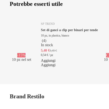
Potrebbe esserti utile
SP TREND
Set di ganci a clip per binari per tende
10 pz, in plastica, bianco
(
4
)
In stock
5,40 €
6,40 €
-15%
C
0,54 € / pz
10 pz nel set
10 
Aggiungi
Aggiungi
Brand Restilo