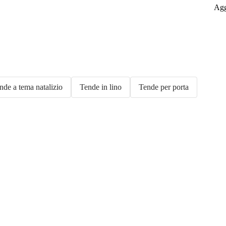
Agg
nde a tema natalizio
Tende in lino
Tende per porta
Premium in
saldo