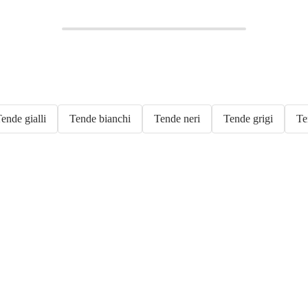
ende gialli
Tende bianchi
Tende neri
Tende grigi
Te
Giardino in saldo