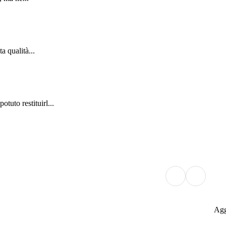
a qualità...
uto restituirl...
Agg