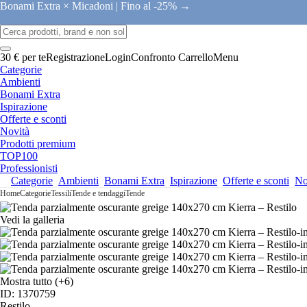
Bonami Extra × Micadoni |
Fino al -25% →
30 € per te
Registrazione
Login
Confronto
Carrello
Menu
Categorie
Ambienti
Bonami Extra
Ispirazione
Offerte e sconti
Novità
Prodotti premium
TOP100
Professionisti
Categorie
Ambienti
Bonami Extra
Ispirazione
Offerte e sconti
No
Home
Categorie
Tessili
Tende e tendaggi
Tende
Vedi la galleria
Mostra tutto
(+6)
ID: 1370759
Restilo