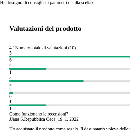
Hai bisogno di consigli sui parametri o sulla scelta?
Valutazioni del prodotto
4.1
Numero totale di valutazioni
(
10
)
5
6
4
1
3
2
2
0
1
1
Come funzionano le recensioni?
J
Jana Š.
Repubblica Ceca
,
19. 1. 2022
Ho acquistato il prodotto come regalo. Il destinatario voleva delle t