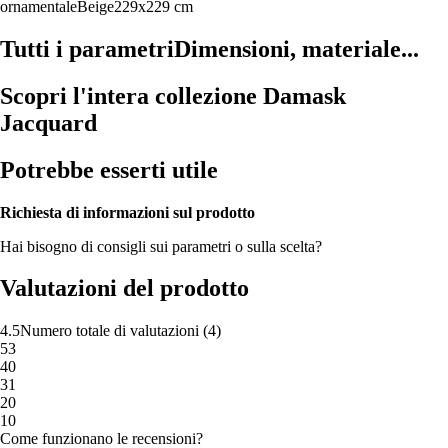
ornamentale
Beige
229x229 cm
Tutti i parametri
Dimensioni, materiale...
Scopri l'intera collezione Damask
Jacquard
Potrebbe esserti utile
Richiesta di informazioni sul prodotto
Hai bisogno di consigli sui parametri o sulla scelta?
Valutazioni del prodotto
4.5
Numero totale di valutazioni
(
4
)
5
3
4
0
3
1
2
0
1
0
Come funzionano le recensioni?