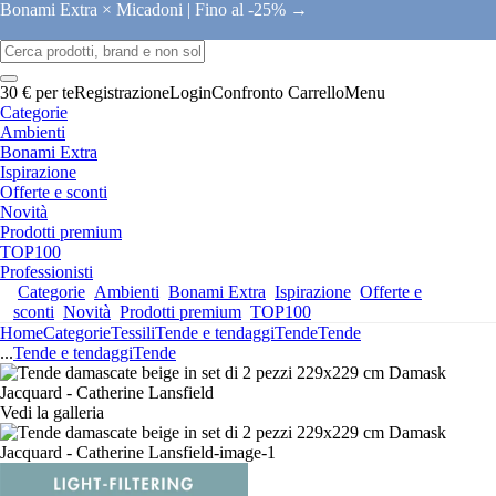
Bonami Extra × Micadoni |
Fino al -25% →
30 € per te
Registrazione
Login
Confronto
Carrello
Menu
Categorie
Ambienti
Bonami Extra
Ispirazione
Offerte e sconti
Novità
Prodotti premium
TOP100
Professionisti
Categorie
Ambienti
Bonami Extra
Ispirazione
Offerte e
sconti
Novità
Prodotti premium
TOP100
Home
Categorie
Tessili
Tende e tendaggi
Tende
Tende
...
Tende e tendaggi
Tende
Vedi la galleria