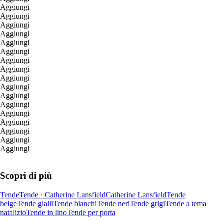
Aggiungi
Aggiungi
Aggiungi
Aggiungi
Aggiungi
Aggiungi
Aggiungi
Aggiungi
Aggiungi
Aggiungi
Aggiungi
Aggiungi
Aggiungi
Aggiungi
Aggiungi
Aggiungi
Aggiungi
Scopri di più
Tende
Tende · Catherine Lansfield
Catherine Lansfield
Tende
beige
Tende gialli
Tende bianchi
Tende neri
Tende grigi
Tende a tema
natalizio
Tende in lino
Tende per porta