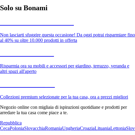
Solo su Bonami
Saldi estivi fino al -40%
Non lasciarti sfuggire questa occasione! Da oggi potrai risparmiare fino
al 40% su oltre 10.000 prodotti in offerta
Giardino in saldo
Risparmia ora su mobili e accessori per giardino, terrazzo, veranda e
altri spazi all'aperto
Premium in saldo
Collezioni premium selezionate per la tua casa, ora a prezzi migliori
Negozio online con migliaia di ispirazioni quotidiane e prodotti per
arredare la tua casa come piace a te.
Repubblica
Ceca
Polonia
Slovacchia
Romania
Ungheria
Croazia
Lituania
Lettonia
Slov