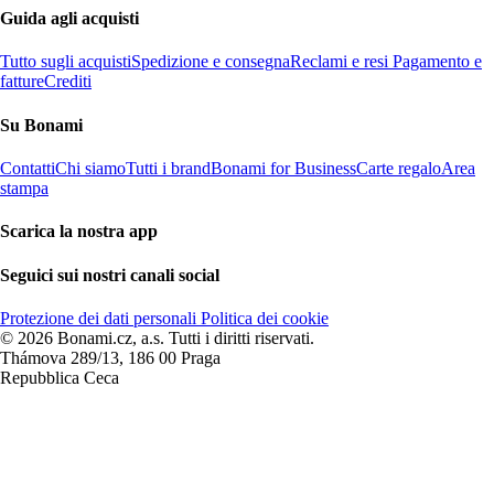
Guida agli acquisti
Tutto sugli acquisti
Spedizione e consegna
Reclami e resi
Pagamento e
fatture
Crediti
Su Bonami
Contatti
Chi siamo
Tutti i brand
Bonami for Business
Carte regalo
Area
stampa
Scarica la nostra app
Seguici sui nostri canali social
Protezione dei dati personali
Politica dei cookie
© 2026 Bonami.cz, a.s. Tutti i diritti riservati.
Thámova 289/13, 186 00 Praga
Repubblica Ceca