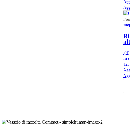
Agg
Agg
Pre
sim
Ri
al
(
4
)
In s
123
Agg
Agg