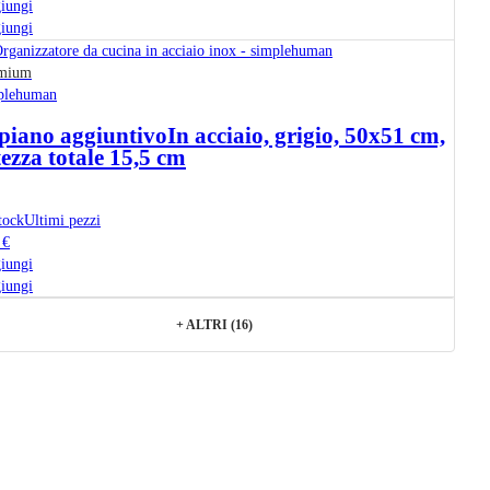
iungi
iungi
mium
plehuman
piano aggiuntivo
In acciaio, grigio, 50x51 cm,
tezza totale 15,5 cm
tock
Ultimi pezzi
 €
iungi
iungi
+
ALTRI (16)