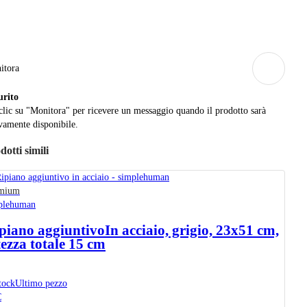
itora
urito
clic su "Monitora" per ricevere un messaggio quando il prodotto sarà
amente disponibile.
dotti simili
mium
plehuman
piano aggiuntivo
In acciaio, grigio, 23x51 cm,
tezza totale 15 cm
tock
Ultimo pezzo
€