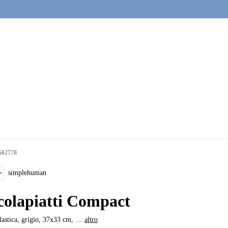
662778
simplehuman
colapiatti Compact
lastica, grigio, 37x33 cm
, …
altro