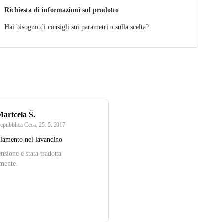
Richiesta di informazioni sul prodotto
Hai bisogno di consigli sui parametri o sulla scelta?
Martcela Š.
epubblica Ceca
,
25. 5. 2017
olamento nel lavandino
nsione è stata tradotta
mente.