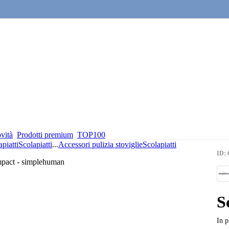
vità
Prodotti premium
TOP100
piatti
Scolapiatti
...
Accessori pulizia stoviglie
Scolapiatti
ID: 
S
In p