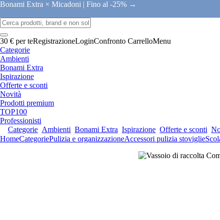
Bonami Extra × Micadoni |
Fino al -25% →
30 € per te
Registrazione
Login
Confronto
Carrello
Menu
Categorie
Ambienti
Bonami Extra
Ispirazione
Offerte e sconti
Novità
Prodotti premium
TOP100
Professionisti
Categorie
Ambienti
Bonami Extra
Ispirazione
Offerte e sconti
No
Home
Categorie
Pulizia e organizzazione
Accessori pulizia stoviglie
Scola