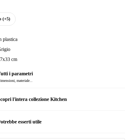
o
(+5)
n plastica
rigio
7x33 cm
utti i parametri
imensioni, materiale...
copri l'intera collezione Kitchen
otrebbe esserti utile