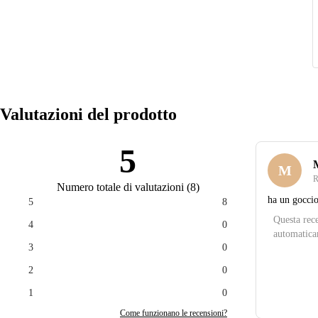
Valutazioni del prodotto
5
M
R
Numero totale di valutazioni
(
8
)
ha un gocci
5
8
Questa rece
4
0
automatica
3
0
2
0
1
0
Come funzionano le recensioni?