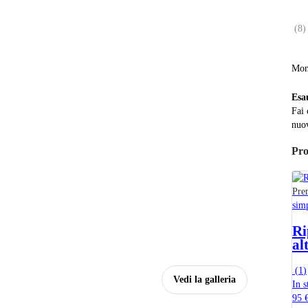
(
8
)
Mon
Esa
Fai 
nuov
Pro
Pre
sim
Ri
al
(
1
)
Vedi la galleria
In s
95 