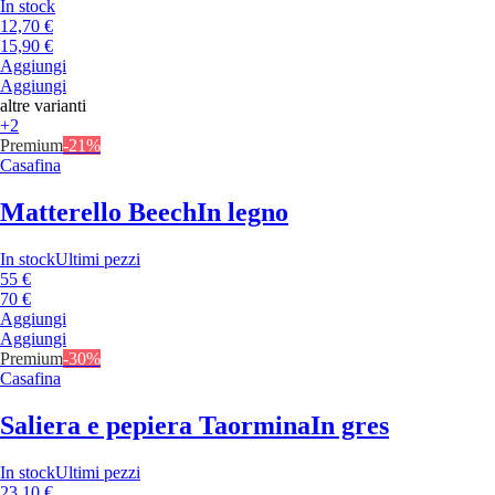
In stock
12,70 €
15,90 €
Aggiungi
Aggiungi
altre varianti
+2
Premium
-21%
Casafina
Matterello Beech
In legno
In stock
Ultimi pezzi
55 €
70 €
Aggiungi
Aggiungi
Premium
-30%
Casafina
Saliera e pepiera Taormina
In gres
In stock
Ultimi pezzi
23,10 €