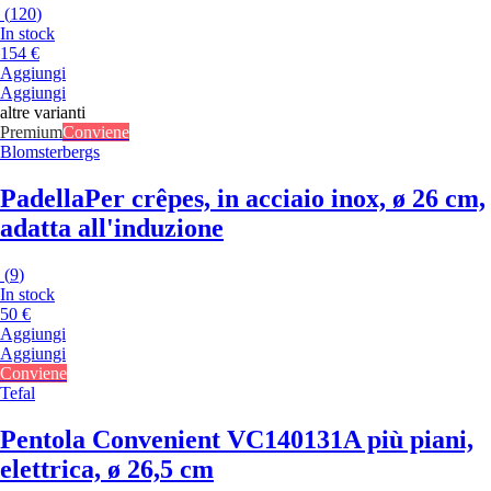
(
120
)
In stock
154 €
Aggiungi
Aggiungi
altre varianti
Premium
Conviene
Blomsterbergs
Padella
Per crêpes, in acciaio inox, ø 26 cm,
adatta all'induzione
(
9
)
In stock
50 €
Aggiungi
Aggiungi
Conviene
Tefal
Pentola Convenient VC140131
A più piani,
elettrica, ø 26,5 cm