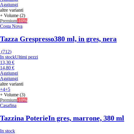
Aggiungi
altre varianti
+ Volume (2)
Premium
-10%
Costa Nova
Tazza Grespresso
380 ml, in gres, nera
(
712
)
In stock
Ultimi pezzi
13,30 €
14,80 €
Aggiungi
Aggiungi
altre varianti
+4
+5
+ Volume (3)
Premium
-10%
Casafina
Tazzina Poterie
In gres, marrone, 380 ml
In stock