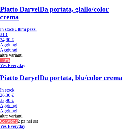
Piatto Daryel
Da portata, giallo/color
crema
In stock
Ultimi pezzi
31 €
34,90 €
Aggiungi
Aggiungi
altre varianti
-20%
Yes Everyday
Piatto Daryel
Da portata, blu/color crema
In stock
26,30 €
32,90 €
Aggiungi
Aggiungi
altre varianti
Conviene
2 pz nel set
Yes Everyday