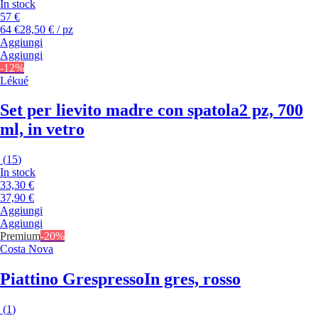
In stock
57 €
64 €
28,50 € / pz
Aggiungi
Aggiungi
-12%
Lékué
Set per lievito madre con spatola
2 pz, 700
ml, in vetro
(
15
)
In stock
33,30 €
37,90 €
Aggiungi
Aggiungi
Premium
-20%
Costa Nova
Piattino Grespresso
In gres, rosso
(
1
)