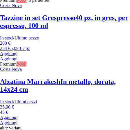
Premium
-20%
40 pz nel set
Costa Nova
Tazzine in set Grespresso
40 pz, in gres, per
espresso, 100 ml
In stock
Ultimo pezzo
203 €
254 €
5,08 € / pz
Aggiungi
Aggiungi
Premium
-20%
Costa Nova
Alzatina Marrakesh
In metallo, dorata,
14x24 cm
In stock
Ultimi pezzi
35,90 €
45 €
Aggiungi
Aggiungi
altre varianti