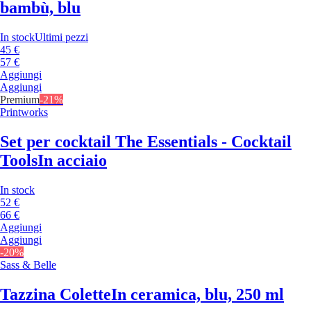
bambù, blu
In stock
Ultimi pezzi
45 €
57 €
Aggiungi
Aggiungi
Premium
-21%
Printworks
Set per cocktail The Essentials - Cocktail
Tools
In acciaio
In stock
52 €
66 €
Aggiungi
Aggiungi
-20%
Sass & Belle
Tazzina Colette
In ceramica, blu, 250 ml