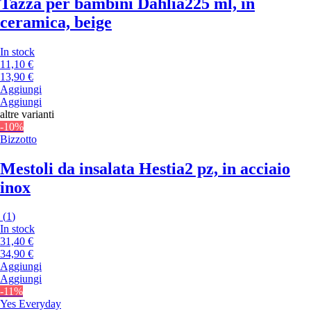
Tazza per bambini Dahlia
225 ml, in
ceramica, beige
In stock
11,10 €
13,90 €
Aggiungi
Aggiungi
altre varianti
-10%
Bizzotto
Mestoli da insalata Hestia
2 pz, in acciaio
inox
(
1
)
In stock
31,40 €
34,90 €
Aggiungi
Aggiungi
-11%
Yes Everyday