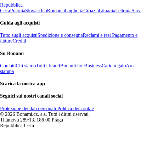
Repubblica
Ceca
Polonia
Slovacchia
Romania
Ungheria
Croazia
Lituania
Lettonia
Slov
Guida agli acquisti
Tutto sugli acquisti
Spedizione e consegna
Reclami e resi
Pagamento e
fatture
Crediti
Su Bonami
Contatti
Chi siamo
Tutti i brand
Bonami for Business
Carte regalo
Area
stampa
Scarica la nostra app
Seguici sui nostri canali social
Protezione dei dati personali
Politica dei cookie
© 2026 Bonami.cz, a.s. Tutti i diritti riservati.
Thámova 289/13, 186 00 Praga
Repubblica Ceca