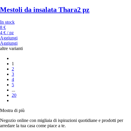
Mestoli da insalata Thara
2 pz
In stock
8 €
4 € / pz
Aggiungi
Aggiungi
altre varianti
1
2
3
4
5
...
20
Mostra di più
Negozio online con migliaia di ispirazioni quotidiane e prodotti per
arredare la tua casa come piace a te.