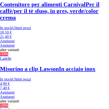
Contenitore per alimenti Carnival
Per il
caffè/per il tè sfuso, in gres, verde/color
crema
In stock
Ultimi pezzi
18,10 €
21,40 €
Aggiungi
Aggiungi
altre varianti
-33%
Ladelle
Misurino a clip Lawson
In acciaio inox
In stock
Ultimi pezzi
4,90 €
7,40 €
Aggiungi
Aggiungi
altre varianti
-10%