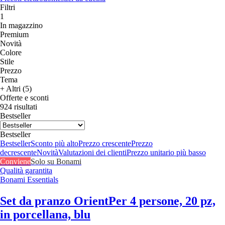
Filtri
1
In magazzino
Premium
Novità
Colore
Stile
Prezzo
Tema
+ Altri (5)
Offerte e sconti
924 risultati
Bestseller
Bestseller
Bestseller
Sconto più alto
Prezzo crescente
Prezzo
decrescente
Novità
Valutazioni dei clienti
Prezzo unitario più basso
Conviene
Solo su Bonami
Qualità garantita
Bonami Essentials
Set da pranzo Orient
Per 4 persone, 20 pz,
in porcellana, blu