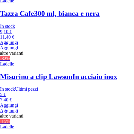
Ladelle
Tazza Cafe
300 ml, bianca e nera
In stock
9,10 €
11,40 €
Aggiungi
Aggiungi
altre varianti
-32%
Ladelle
Misurino a clip Lawson
In acciaio inox
In stock
Ultimi pezzi
5 €
7,40 €
Aggiungi
Aggiungi
altre varianti
-15%
Ladelle