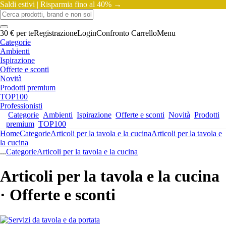
Saldi estivi |
Risparmia fino al 40% →
30 € per te
Registrazione
Login
Confronto
Carrello
Menu
Categorie
Ambienti
Ispirazione
Offerte e sconti
Novità
Prodotti premium
TOP100
Professionisti
Categorie
Ambienti
Ispirazione
Offerte e sconti
Novità
Prodotti
premium
TOP100
Home
Categorie
Articoli per la tavola e la cucina
Articoli per la tavola e
la cucina
...
Categorie
Articoli per la tavola e la cucina
Articoli per la tavola e la cucina
· Offerte e sconti