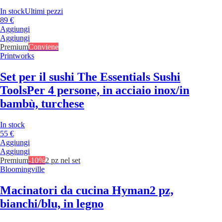
In stock
Ultimi pezzi
89 €
Aggiungi
Aggiungi
Premium
Conviene
Printworks
Set per il sushi The Essentials Sushi
Tools
Per 4 persone, in acciaio inox/in
bambù, turchese
In stock
55 €
Aggiungi
Aggiungi
Premium
-10%
2 pz nel set
Bloomingville
Macinatori da cucina Hyman
2 pz,
bianchi/blu, in legno