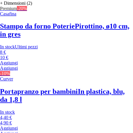
+ Dimensioni (2)
Premium
-20%
Casafina
Stampo da forno Poterie
Pirottino, ø10 cm,
in gres
In stock
Ultimi pezzi
8 €
10 €
Aggiungi
Aggiungi
-10%
Curver
Portapranzo per bambini
In plastica, blu,
da 1,8 l
In stock
4,40 €
4,90 €
Aggiungi