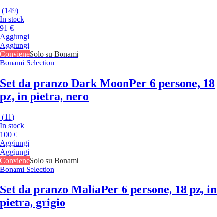
(
149
)
In stock
91 €
Aggiungi
Aggiungi
Conviene
Solo su Bonami
Bonami Selection
Set da pranzo Dark Moon
Per 6 persone, 18
pz, in pietra, nero
(
11
)
In stock
100 €
Aggiungi
Aggiungi
Conviene
Solo su Bonami
Bonami Selection
Set da pranzo Malia
Per 6 persone, 18 pz, in
pietra, grigio