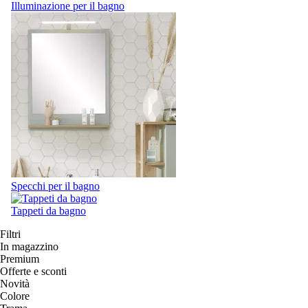
Illuminazione per il bagno
Specchi per il bagno
Tappeti da bagno
Filtri
In magazzino
Premium
Offerte e sconti
Novità
Colore