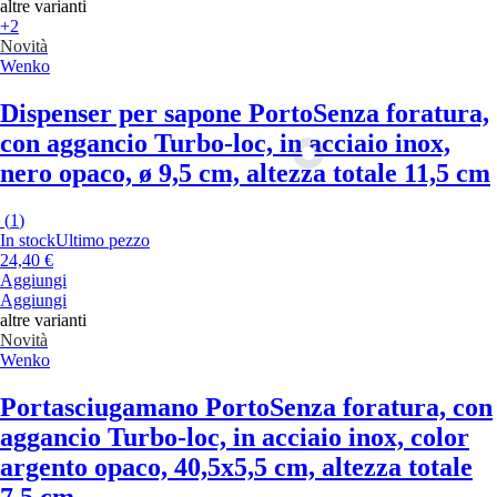
altre varianti
+2
Novità
Wenko
Dispenser per sapone Porto
Senza foratura,
con aggancio Turbo-loc, in acciaio inox,
nero opaco, ø 9,5 cm, altezza totale 11,5 cm
(
1
)
In stock
Ultimo pezzo
24,40 €
Aggiungi
Aggiungi
altre varianti
Novità
Wenko
Portasciugamano Porto
Senza foratura, con
aggancio Turbo-loc, in acciaio inox, color
argento opaco, 40,5x5,5 cm, altezza totale
7,5 cm