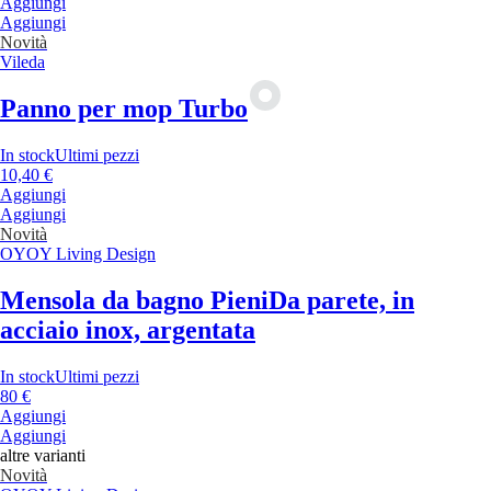
Aggiungi
Aggiungi
Novità
Vileda
Panno per mop Turbo
In stock
Ultimi pezzi
10,40 €
Aggiungi
Aggiungi
Novità
OYOY Living Design
Mensola da bagno Pieni
Da parete, in
acciaio inox, argentata
In stock
Ultimi pezzi
80 €
Aggiungi
Aggiungi
altre varianti
Novità