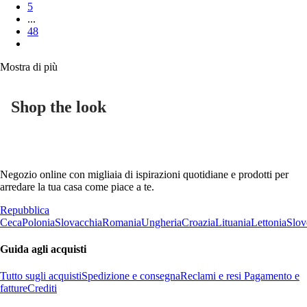
5
...
48
Mostra di più
Shop the look
Negozio online con migliaia di ispirazioni quotidiane e prodotti per
arredare la tua casa come piace a te.
Repubblica
Ceca
Polonia
Slovacchia
Romania
Ungheria
Croazia
Lituania
Lettonia
Slov
Guida agli acquisti
Tutto sugli acquisti
Spedizione e consegna
Reclami e resi
Pagamento e
fatture
Crediti