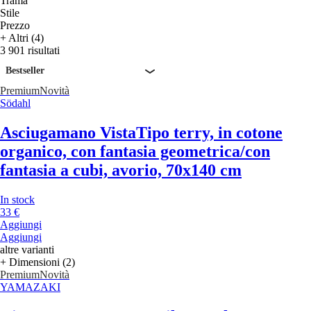
Trama
Stile
Prezzo
+ Altri (4)
3 901 risultati
Bestseller
Premium
Novità
Södahl
Asciugamano Vista
Tipo terry, in cotone
organico, con fantasia geometrica/con
fantasia a cubi, avorio, 70x140 cm
In stock
33 €
Aggiungi
Aggiungi
altre varianti
+ Dimensioni (2)
Premium
Novità
YAMAZAKI