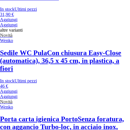
In stock
Ultimi pezzi
31,90 €
Aggiungi
Aggiungi
altre varianti
Novità
Wenko
Sedile WC Pula
Con chiusura Easy-Close
(automatica), 36,5 x 45 cm, in plastica, a
fiori
In stock
Ultimi pezzi
46 €
Aggiungi
Aggiungi
Novità
Wenko
Porta carta igienica Porto
Senza foratura,
con aggancio Turbo-loc, in acciaio inox,