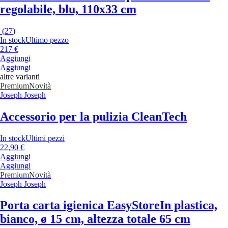
regolabile, blu, 110x33 cm
(
27
)
In stock
Ultimo pezzo
217 €
Aggiungi
Aggiungi
altre varianti
Premium
Novità
Joseph Joseph
Accessorio per la pulizia CleanTech
In stock
Ultimi pezzi
22,90 €
Aggiungi
Aggiungi
Premium
Novità
Joseph Joseph
Porta carta igienica EasyStore
In plastica,
bianco, ø 15 cm, altezza totale 65 cm