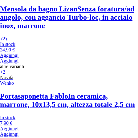
Mensola da bagno Lizan
Senza foratura/ad
angolo, con aggancio Turbo-loc, in acciaio
inox, marrone
(
2
)
In stock
24,90 €
Aggiungi
Aggiungi
altre varianti
+2
Novità
Wenko
Portasaponetta Fablo
In ceramica,
marrone, 10x13,5 cm, altezza totale 2,5 cm
In stock
7,90 €
Aggiungi
Aggiungi