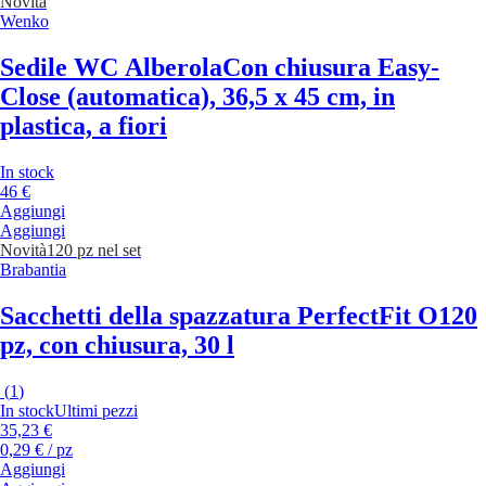
Novità
Wenko
Sedile WC Alberola
Con chiusura Easy-
Close (automatica), 36,5 x 45 cm, in
plastica, a fiori
In stock
46 €
Aggiungi
Aggiungi
Novità
120 pz nel set
Brabantia
Sacchetti della spazzatura PerfectFit O
120
pz, con chiusura, 30 l
(
1
)
In stock
Ultimi pezzi
35,23 €
0,29 € / pz
Aggiungi