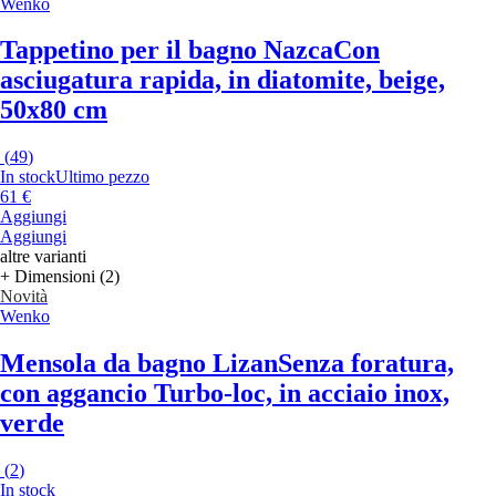
Wenko
Tappetino per il bagno Nazca
Con
asciugatura rapida, in diatomite, beige,
50x80 cm
(
49
)
In stock
Ultimo pezzo
61 €
Aggiungi
Aggiungi
altre varianti
+ Dimensioni (2)
Novità
Wenko
Mensola da bagno Lizan
Senza foratura,
con aggancio Turbo-loc, in acciaio inox,
verde
(
2
)
In stock