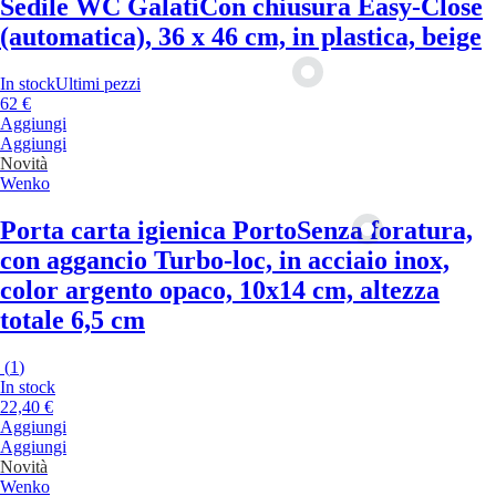
Sedile WC Galati
Con chiusura Easy-Close
(automatica), 36 x 46 cm, in plastica, beige
In stock
Ultimi pezzi
62 €
Aggiungi
Aggiungi
Novità
Wenko
Porta carta igienica Porto
Senza foratura,
con aggancio Turbo-loc, in acciaio inox,
color argento opaco, 10x14 cm, altezza
totale 6,5 cm
(
1
)
In stock
22,40 €
Aggiungi
Aggiungi
Novità
Wenko