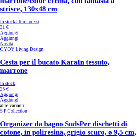
marrone/color crema, con fantasia a
strisce, 130x48 cm
In stock
Ultimi pezzi
31 €
Aggiungi
Aggiungi
Novità
OYOY Living Design
Cesta per il bucato Kara
In tessuto,
marrone
In stock
25 €
Aggiungi
Aggiungi
altre varianti
S|P Collection
Organizer da bagno Suds
Per dischetti di
cotone, in poliresina, grigio scuro, ø 9,5 cm,