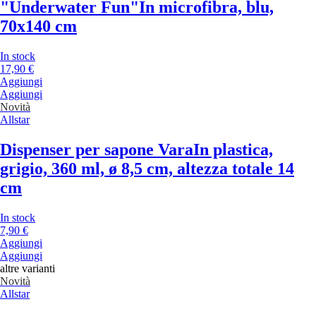
"Underwater Fun"
In microfibra, blu,
70x140 cm
In stock
17,90 €
Aggiungi
Aggiungi
Novità
Allstar
Dispenser per sapone Vara
In plastica,
grigio, 360 ml, ø 8,5 cm, altezza totale 14
cm
In stock
7,90 €
Aggiungi
Aggiungi
altre varianti
Novità
Allstar