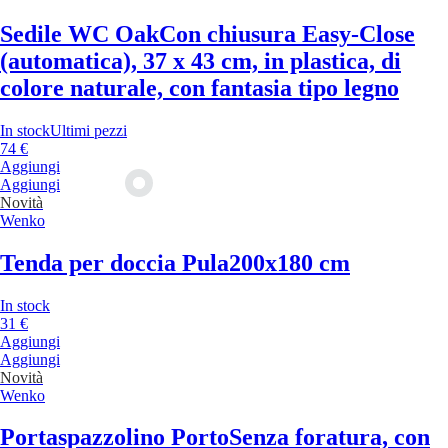
Sedile WC Oak
Con chiusura Easy-Close
(automatica), 37 x 43 cm, in plastica, di
colore naturale, con fantasia tipo legno
In stock
Ultimi pezzi
74 €
Aggiungi
Aggiungi
Novità
Wenko
Tenda per doccia Pula
200x180 cm
In stock
31 €
Aggiungi
Aggiungi
Novità
Wenko
Portaspazzolino Porto
Senza foratura, con