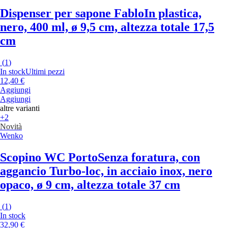
Dispenser per sapone Fablo
In plastica,
nero, 400 ml, ø 9,5 cm, altezza totale 17,5
cm
(
1
)
In stock
Ultimi pezzi
12,40 €
Aggiungi
Aggiungi
altre varianti
+2
Novità
Wenko
Scopino WC Porto
Senza foratura, con
aggancio Turbo-loc, in acciaio inox, nero
opaco, ø 9 cm, altezza totale 37 cm
(
1
)
In stock
32,90 €