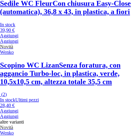
Sedile WC Fleur
Con chiusura Easy-Close
(automatica), 36,8 x 43, in plastica, a fiori
In stock
39,90 €
Aggiungi
Aggiungi
Novità
Wenko
Scopino WC Lizan
Senza foratura, con
aggancio Turbo-loc, in plastica, verde,
10,5x10,5 cm, altezza totale 35,5 cm
(
2
)
In stock
Ultimi pezzi
28,40 €
Aggiungi
Aggiungi
altre varianti
Novità
Wenko