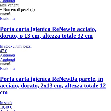
Aggiungi
altre varianti
+ Numero di pezzi (2)
Novità
Brabantia
Porta carta igienica ReNew
In acciaio,
dorato, ø 13 cm, altezza totale 32 cm
In stock
Ultimi pezzi
47 €
Aggiungi
Aggiungi
Novità
Brabantia
Porta carta igienica ReNew
Da parete, in
acciaio, dorato, 2x13 cm, altezza totale 12
cm
In stock
19,40 €