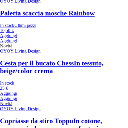
OYOY Living Design
Paletta scaccia mosche Rainbow
In stock
Ultimi pezzi
10,50 €
Aggiungi
Aggiungi
Novità
OYOY Living Design
Cesta per il bucato Chess
In tessuto,
beige/color crema
In stock
25 €
Aggiungi
Aggiungi
Novità
OYOY Living Design
Copriasse da stiro Toppu
In cotone,