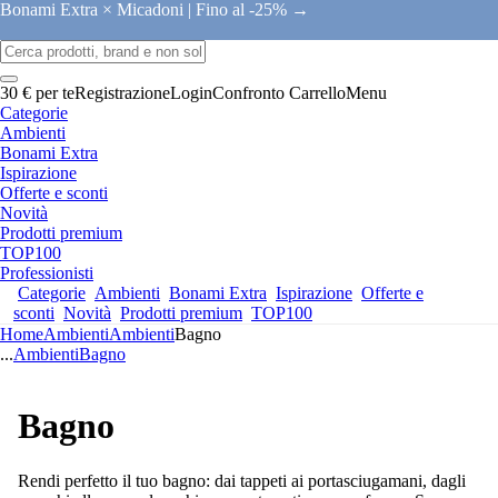
Bonami Extra × Micadoni |
Fino al -25% →
30 € per te
Registrazione
Login
Confronto
Carrello
Menu
Categorie
Ambienti
Bonami Extra
Ispirazione
Offerte e sconti
Novità
Prodotti premium
TOP100
Professionisti
Categorie
Ambienti
Bonami Extra
Ispirazione
Offerte e
sconti
Novità
Prodotti premium
TOP100
Home
Ambienti
Ambienti
Bagno
...
Ambienti
Bagno
Bagno
Rendi perfetto il tuo bagno: dai tappeti ai portasciugamani, dagli