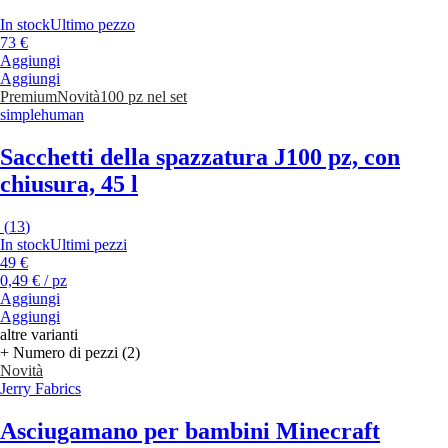
In stock
Ultimo pezzo
73 €
Aggiungi
Aggiungi
Premium
Novità
100 pz nel set
simplehuman
Sacchetti della spazzatura J
100 pz, con
chiusura, 45 l
(
13
)
In stock
Ultimi pezzi
49 €
0,49 € / pz
Aggiungi
Aggiungi
altre varianti
+ Numero di pezzi (2)
Novità
Jerry Fabrics
Asciugamano per bambini Minecraft