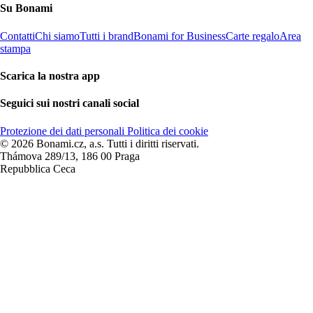
Su Bonami
Contatti
Chi siamo
Tutti i brand
Bonami for Business
Carte regalo
Area
stampa
Scarica la nostra app
Seguici sui nostri canali social
Protezione dei dati personali
Politica dei cookie
© 2026 Bonami.cz, a.s. Tutti i diritti riservati.
Thámova 289/13, 186 00 Praga
Repubblica Ceca