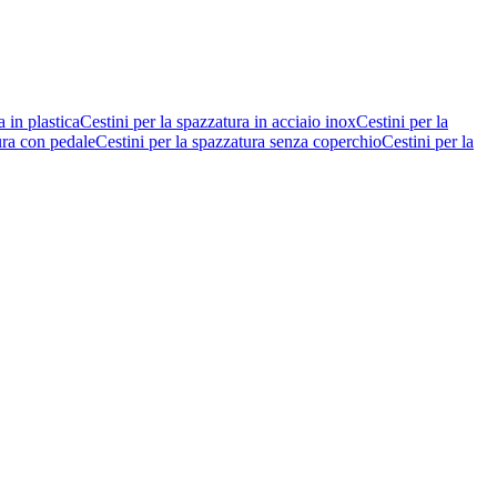
a in plastica
Cestini per la spazzatura in acciaio inox
Cestini per la
ura con pedale
Cestini per la spazzatura senza coperchio
Cestini per la