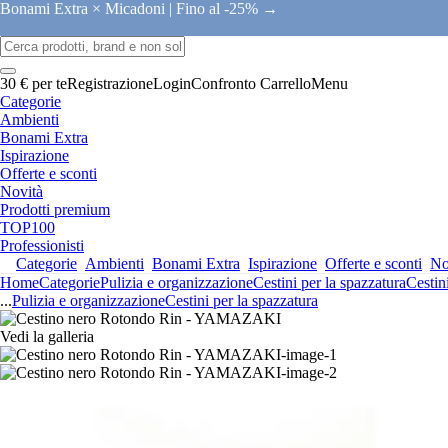
Bonami Extra × Micadoni |
Fino al -25% →
30 € per te
Registrazione
Login
Confronto
Carrello
Menu
Categorie
Ambienti
Bonami Extra
Ispirazione
Offerte e sconti
Novità
Prodotti premium
TOP100
Professionisti
Categorie
Ambienti
Bonami Extra
Ispirazione
Offerte e sconti
No
Home
Categorie
Pulizia e organizzazione
Cestini per la spazzatura
Cestin
...
Pulizia e organizzazione
Cestini per la spazzatura
Vedi la galleria