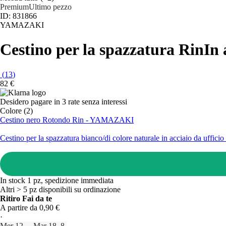
Premium
Ultimo pezzo
ID: 831866
YAMAZAKI
Cestino per la spazzatura Rin
In 
(
13
)
82 €
Desidero pagare in 3 rate senza interessi
Colore (2)
Cestino nero Rotondo Rin - YAMAZAKI
Cestino per la spazzatura bianco/di colore naturale in acciaio da uff
In stock 1 pz, spedizione immediata
Altri > 5 pz disponibili su ordinazione
Ritiro Fai da te
A partire da 0,90 €
·
Mer 12. – Mar 18. 8.