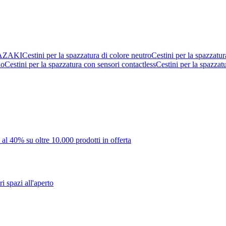
AZAKI
Cestini per la spazzatura di colore neutro
Cestini per la spazzatur
no
Cestini per la spazzatura con sensori contactless
Cestini per la spazzat
 al 40% su oltre 10.000 prodotti in offerta
i spazi all'aperto