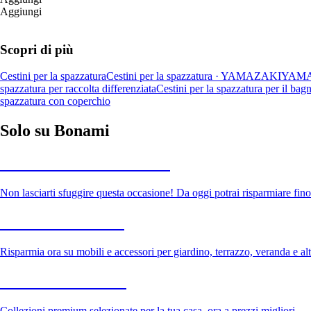
Aggiungi
Scopri di più
Cestini per la spazzatura
Cestini per la spazzatura · YAMAZAKI
YAM
spazzatura per raccolta differenziata
Cestini per la spazzatura per il bag
spazzatura con coperchio
Solo su Bonami
Saldi estivi fino al -40%
Non lasciarti sfuggire questa occasione! Da oggi potrai risparmiare fino
Giardino in saldo
Risparmia ora su mobili e accessori per giardino, terrazzo, veranda e altr
Premium in saldo
Collezioni premium selezionate per la tua casa, ora a prezzi migliori