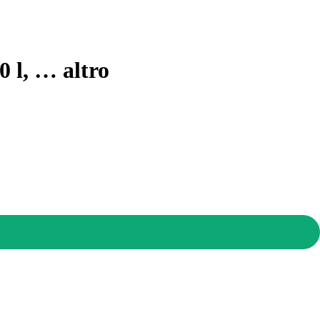
0 l
, …
altro