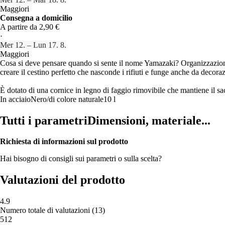
Maggiori
Consegna a domicilio
A partire da 2,90 €
·
Mer 12. – Lun 17. 8.
Maggiori
Cosa si deve pensare quando si sente il nome Yamazaki? Organizzazione 
creare il cestino perfetto che nasconde i rifiuti e funge anche da decora
È dotato di una cornice in legno di faggio rimovibile che mantiene il sa
In acciaio
Nero/di colore naturale
10 l
Tutti i parametri
Dimensioni, materiale...
Richiesta di informazioni sul prodotto
Hai bisogno di consigli sui parametri o sulla scelta?
Valutazioni del prodotto
4.9
Numero totale di valutazioni
(
13
)
5
12