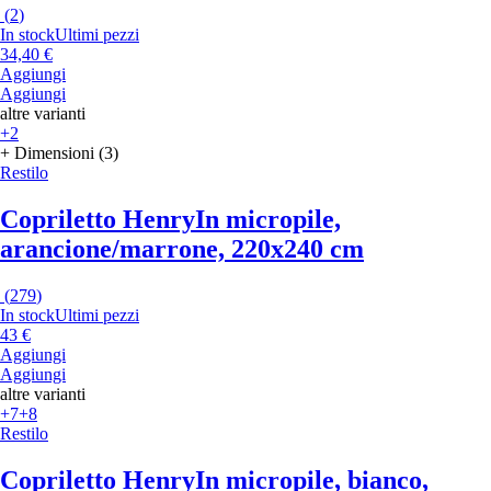
(
2
)
In stock
Ultimi pezzi
34,40 €
Aggiungi
Aggiungi
altre varianti
+2
+ Dimensioni (3)
Restilo
Copriletto Henry
In micropile,
arancione/marrone, 220x240 cm
(
279
)
In stock
Ultimi pezzi
43 €
Aggiungi
Aggiungi
altre varianti
+7
+8
Restilo
Copriletto Henry
In micropile, bianco,