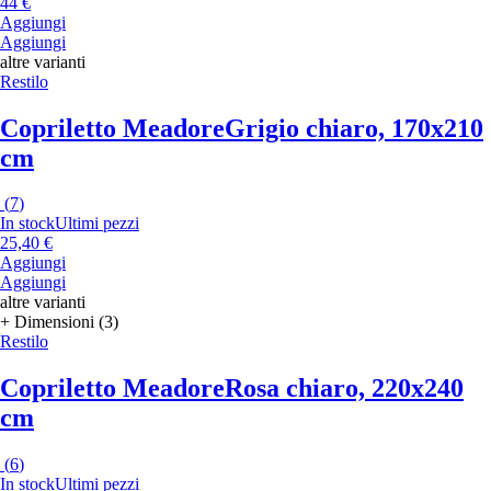
44 €
Aggiungi
Aggiungi
altre varianti
Restilo
Copriletto Meadore
Grigio chiaro, 170x210
cm
(
7
)
In stock
Ultimi pezzi
25,40 €
Aggiungi
Aggiungi
altre varianti
+ Dimensioni (3)
Restilo
Copriletto Meadore
Rosa chiaro, 220x240
cm
(
6
)
In stock
Ultimi pezzi