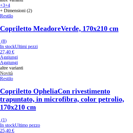
+3
+4
+ Dimensioni (2)
Restilo
Copriletto Meadore
Verde, 170x210 cm
(
8
)
In stock
Ultimi pezzi
27,40 €
Aggiungi
Aggiungi
altre varianti
Novità
Restilo
Copriletto Ophelia
Con rivestimento
trapuntato, in microfibra, color petrolio,
170x210 cm
(
1
)
In stock
Ultimo pezzo
25,40 €