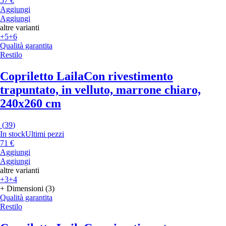
57 €
Aggiungi
Aggiungi
altre varianti
+5
+6
Qualità garantita
Restilo
Copriletto Laila
Con rivestimento
trapuntato, in velluto, marrone chiaro,
240x260 cm
(
39
)
In stock
Ultimi pezzi
71 €
Aggiungi
Aggiungi
altre varianti
+3
+4
+ Dimensioni (3)
Qualità garantita
Restilo