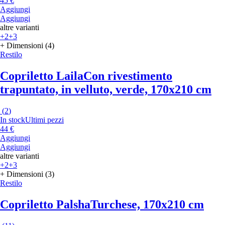
45 €
Aggiungi
Aggiungi
altre varianti
+2
+3
+ Dimensioni (4)
Restilo
Copriletto Laila
Con rivestimento
trapuntato, in velluto, verde, 170x210 cm
(
2
)
In stock
Ultimi pezzi
44 €
Aggiungi
Aggiungi
altre varianti
+2
+3
+ Dimensioni (3)
Restilo
Copriletto Palsha
Turchese, 170x210 cm