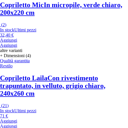
Copriletto Mic
In micropile, verde chiaro,
200x220 cm
(
2
)
In stock
Ultimi pezzi
32,40 €
Aggiungi
Aggiungi
altre varianti
+ Dimensioni (4)
Qualità garantita
Restilo
Copriletto Laila
Con rivestimento
trapuntato, in velluto, grigio chiaro,
240x260 cm
(
21
)
In stock
Ultimi pezzi
71 €
Aggiungi
Aggiungi