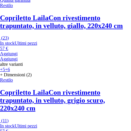
Qualità garantita
Restilo
Copriletto Laila
Con rivestimento
trapuntato, in velluto, giallo, 220x240 cm
(
23
)
In stock
Ultimi pezzi
57 €
Aggiungi
Aggiungi
altre varianti
+5
+6
+ Dimensioni (2)
Restilo
Copriletto Laila
Con rivestimento
trapuntato, in velluto, grigio scuro,
220x240 cm
(
11
)
In stock
Ultimi pezzi