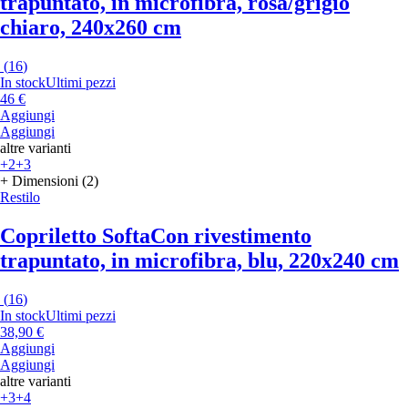
trapuntato, in microfibra, rosa/grigio
chiaro, 240x260 cm
(
16
)
In stock
Ultimi pezzi
46 €
Aggiungi
Aggiungi
altre varianti
+2
+3
+ Dimensioni (2)
Restilo
Copriletto Softa
Con rivestimento
trapuntato, in microfibra, blu, 220x240 cm
(
16
)
In stock
Ultimi pezzi
38,90 €
Aggiungi
Aggiungi
altre varianti
+3
+4