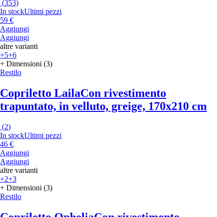
(
353
)
In stock
Ultimi pezzi
59 €
Aggiungi
Aggiungi
altre varianti
+5
+6
+ Dimensioni (3)
Restilo
Copriletto Laila
Con rivestimento
trapuntato, in velluto, greige, 170x210 cm
(
2
)
In stock
Ultimi pezzi
46 €
Aggiungi
Aggiungi
altre varianti
+2
+3
+ Dimensioni (3)
Restilo
Copriletto Ophelia
Con rivestimento