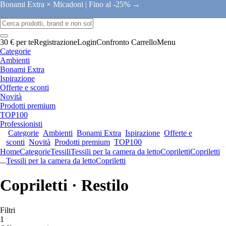
Bonami Extra × Micadoni |
Fino al -25% →
30 € per te
Registrazione
Login
Confronto
Carrello
Menu
Categorie
Ambienti
Bonami Extra
Ispirazione
Offerte e sconti
Novità
Prodotti premium
TOP100
Professionisti
Categorie
Ambienti
Bonami Extra
Ispirazione
Offerte e
sconti
Novità
Prodotti premium
TOP100
Home
Categorie
Tessili
Tessili per la camera da letto
Copriletti
Copriletti
...
Tessili per la camera da letto
Copriletti
Copriletti · Restilo
Filtri
1