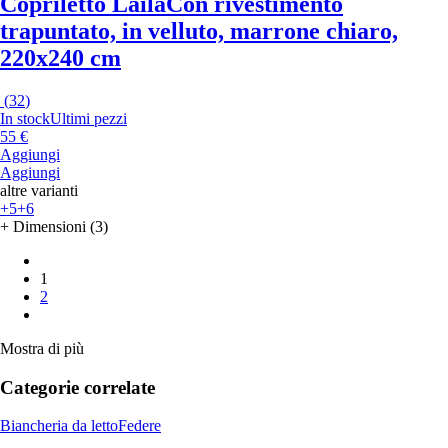
Copriletto Laila
Con rivestimento
trapuntato, in velluto, marrone chiaro,
220x240 cm
(
32
)
In stock
Ultimi pezzi
55 €
Aggiungi
Aggiungi
altre varianti
+5
+6
+ Dimensioni (3)
1
2
Mostra di più
Categorie correlate
Biancheria da letto
Federe