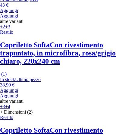
43 €
Aggiungi
Aggiungi
altre varianti
+2
+3
Restilo
Copriletto Softa
Con rivestimento
trapuntato, in microfibra, rosa/grigio
chiaro, 220x240 cm
(
1
)
In stock
Ultimo pezzo
38,90 €
Aggiungi
Aggiungi
altre varianti
+3
+4
+ Dimensioni (2)
Restilo
Copriletto Softa
Con rivestimento