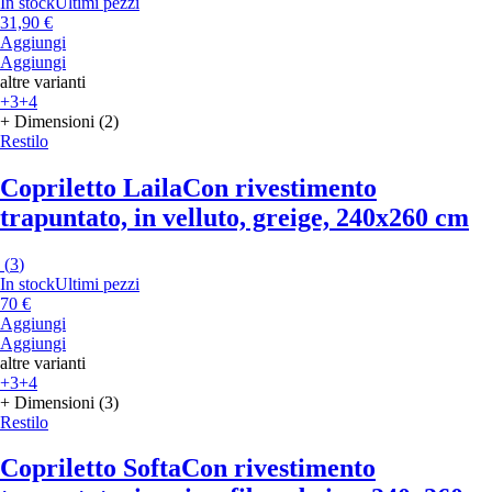
In stock
Ultimi pezzi
31,90 €
Aggiungi
Aggiungi
altre varianti
+3
+4
+ Dimensioni (2)
Restilo
Copriletto Laila
Con rivestimento
trapuntato, in velluto, greige, 240x260 cm
(
3
)
In stock
Ultimi pezzi
70 €
Aggiungi
Aggiungi
altre varianti
+3
+4
+ Dimensioni (3)
Restilo
Copriletto Softa
Con rivestimento