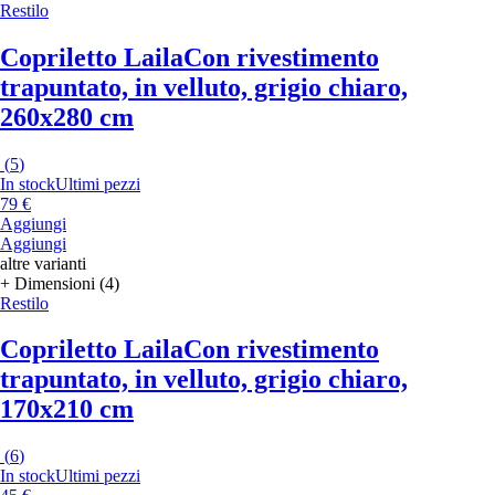
Restilo
Copriletto Laila
Con rivestimento
trapuntato, in velluto, grigio chiaro,
260x280 cm
(
5
)
In stock
Ultimi pezzi
79 €
Aggiungi
Aggiungi
altre varianti
+ Dimensioni (4)
Restilo
Copriletto Laila
Con rivestimento
trapuntato, in velluto, grigio chiaro,
170x210 cm
(
6
)
In stock
Ultimi pezzi