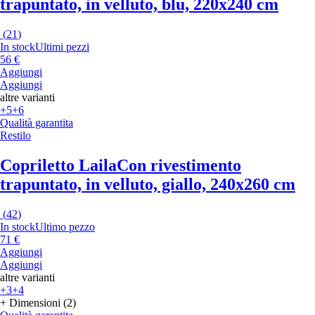
trapuntato, in velluto, blu, 220x240 cm
(
21
)
In stock
Ultimi pezzi
56 €
Aggiungi
Aggiungi
altre varianti
+5
+6
Qualità garantita
Restilo
Copriletto Laila
Con rivestimento
trapuntato, in velluto, giallo, 240x260 cm
(
42
)
In stock
Ultimo pezzo
71 €
Aggiungi
Aggiungi
altre varianti
+3
+4
+ Dimensioni (2)