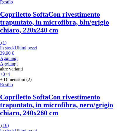
Restilo
Copriletto Softa
Con rivestimento
trapuntato, in microfibra, blu/grigio
chiaro, 220x240 cm
(
1
)
In stock
Ultimi pezzi
39,90 €
Aggiungi
Aggiungi
altre varianti
+3
+4
+ Dimensioni (2)
Restilo
Copriletto Softa
Con rivestimento
trapuntato, in microfibra, nero/grigio
chiaro, 240x260 cm
(
16
)
In stock
Ultimi pezzi