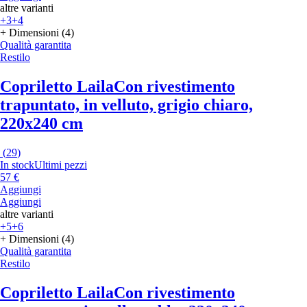
altre varianti
+3
+4
+ Dimensioni (4)
Qualità garantita
Restilo
Copriletto Laila
Con rivestimento
trapuntato, in velluto, grigio chiaro,
220x240 cm
(
29
)
In stock
Ultimi pezzi
57 €
Aggiungi
Aggiungi
altre varianti
+5
+6
+ Dimensioni (4)
Qualità garantita
Restilo
Copriletto Laila
Con rivestimento