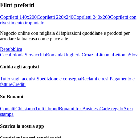
Filtri preferiti
Copriletti 140x200
Copriletti 220x240
Copriletti 240x260
Copriletti con
rivestimento trapuntato
Negozio online con migliaia di ispirazioni quotidiane e prodotti per
arredare la tua casa come piace a te.
Repubblica
Ceca
Polonia
Slovacchia
Romania
Ungheria
Croazia
Lituania
Lettonia
Slov
Guida agli acquisti
Tutto sugli acquisti
Spedizione e consegna
Reclami e resi
Pagamento e
fatture
Crediti
Su Bonami
Contatti
Chi siamo
Tutti i brand
Bonami for Business
Carte regalo
Area
stampa
Scarica la nostra app