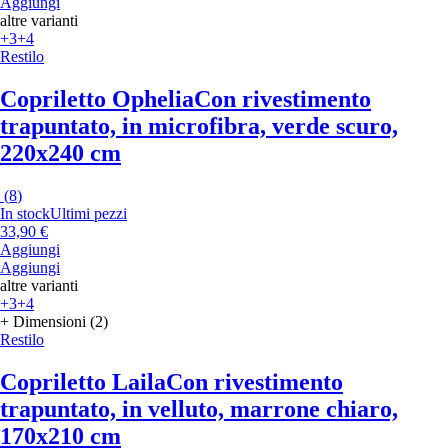
Aggiungi
altre varianti
+3
+4
Restilo
Copriletto Ophelia
Con rivestimento
trapuntato, in microfibra, verde scuro,
220x240 cm
(
8
)
In stock
Ultimi pezzi
33,90 €
Aggiungi
Aggiungi
altre varianti
+3
+4
+ Dimensioni (2)
Restilo
Copriletto Laila
Con rivestimento
trapuntato, in velluto, marrone chiaro,
170x210 cm