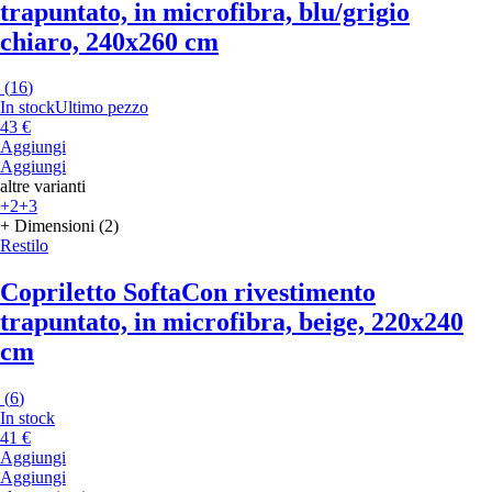
trapuntato, in microfibra, blu/grigio
chiaro, 240x260 cm
(
16
)
In stock
Ultimo pezzo
43 €
Aggiungi
Aggiungi
altre varianti
+2
+3
+ Dimensioni (2)
Restilo
Copriletto Softa
Con rivestimento
trapuntato, in microfibra, beige, 220x240
cm
(
6
)
In stock
41 €
Aggiungi
Aggiungi