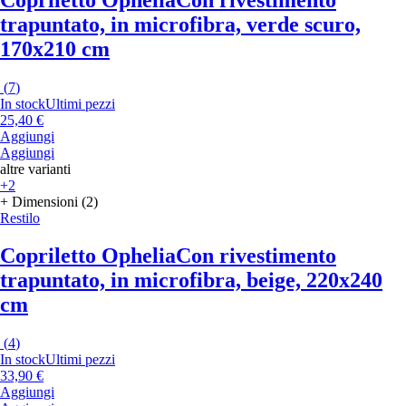
trapuntato, in microfibra, verde scuro,
170x210 cm
(
7
)
In stock
Ultimi pezzi
25,40 €
Aggiungi
Aggiungi
altre varianti
+2
+ Dimensioni (2)
Restilo
Copriletto Ophelia
Con rivestimento
trapuntato, in microfibra, beige, 220x240
cm
(
4
)
In stock
Ultimi pezzi
33,90 €
Aggiungi