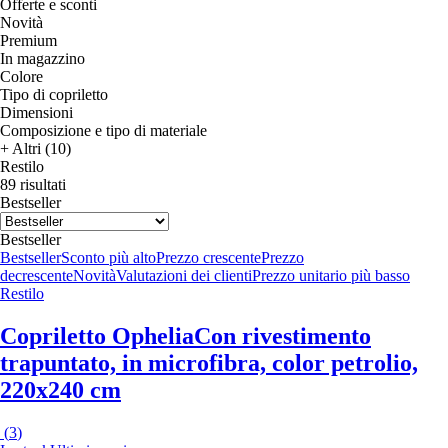
Offerte e sconti
Novità
Premium
In magazzino
Colore
Tipo di copriletto
Dimensioni
Composizione e tipo di materiale
+ Altri (10)
Restilo
89 risultati
Bestseller
Bestseller
Bestseller
Sconto più alto
Prezzo crescente
Prezzo
decrescente
Novità
Valutazioni dei clienti
Prezzo unitario più basso
Restilo
Copriletto Ophelia
Con rivestimento
trapuntato, in microfibra, color petrolio,
220x240 cm
(
3
)