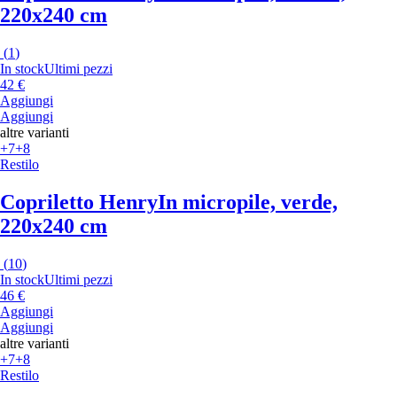
220x240 cm
(
1
)
In stock
Ultimi pezzi
42 €
Aggiungi
Aggiungi
altre varianti
+7
+8
Restilo
Copriletto Henry
In micropile, verde,
220x240 cm
(
10
)
In stock
Ultimi pezzi
46 €
Aggiungi
Aggiungi
altre varianti
+7
+8
Restilo