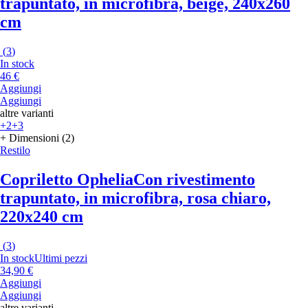
trapuntato, in microfibra, beige, 240x260
cm
(
3
)
In stock
46 €
Aggiungi
Aggiungi
altre varianti
+2
+3
+ Dimensioni (2)
Restilo
Copriletto Ophelia
Con rivestimento
trapuntato, in microfibra, rosa chiaro,
220x240 cm
(
3
)
In stock
Ultimi pezzi
34,90 €
Aggiungi
Aggiungi
altre varianti