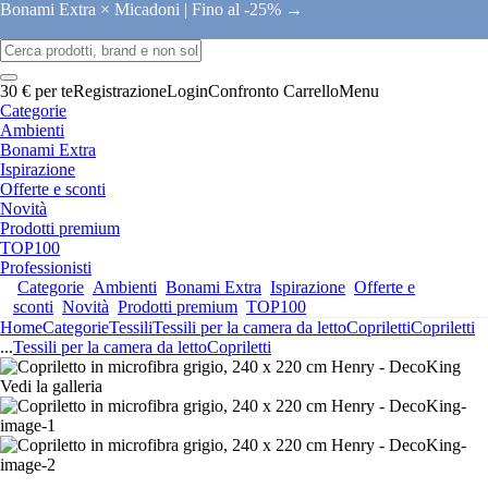
Bonami Extra × Micadoni |
Fino al -25% →
30 € per te
Registrazione
Login
Confronto
Carrello
Menu
Categorie
Ambienti
Bonami Extra
Ispirazione
Offerte e sconti
Novità
Prodotti premium
TOP100
Professionisti
Categorie
Ambienti
Bonami Extra
Ispirazione
Offerte e
sconti
Novità
Prodotti premium
TOP100
Home
Categorie
Tessili
Tessili per la camera da letto
Copriletti
Copriletti
...
Tessili per la camera da letto
Copriletti
Vedi la galleria