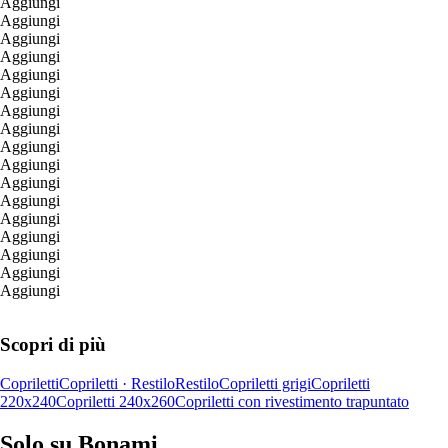
Aggiungi
Aggiungi
Aggiungi
Aggiungi
Aggiungi
Aggiungi
Aggiungi
Aggiungi
Aggiungi
Aggiungi
Aggiungi
Aggiungi
Aggiungi
Aggiungi
Aggiungi
Aggiungi
Aggiungi
Scopri di più
Copriletti
Copriletti · Restilo
Restilo
Copriletti grigi
Copriletti
220x240
Copriletti 240x260
Copriletti con rivestimento trapuntato
Solo su Bonami