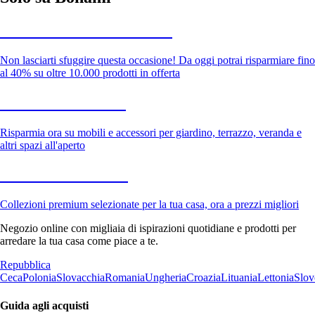
Saldi estivi fino al -40%
Non lasciarti sfuggire questa occasione! Da oggi potrai risparmiare fino
al 40% su oltre 10.000 prodotti in offerta
Giardino in saldo
Risparmia ora su mobili e accessori per giardino, terrazzo, veranda e
altri spazi all'aperto
Premium in saldo
Collezioni premium selezionate per la tua casa, ora a prezzi migliori
Negozio online con migliaia di ispirazioni quotidiane e prodotti per
arredare la tua casa come piace a te.
Repubblica
Ceca
Polonia
Slovacchia
Romania
Ungheria
Croazia
Lituania
Lettonia
Slov
Guida agli acquisti