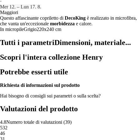
·
Mer 12. – Lun 17. 8.
Maggiori
Questo affascinante copriletto di
DecoKing
è realizzato in microfibra,
che vanta un'eccezionale
morbidezza
e calore.
In micropile
Grigio
220x240 cm
Tutti i parametri
Dimensioni, materiale...
Scopri l'intera collezione Henry
Potrebbe esserti utile
Richiesta di informazioni sul prodotto
Hai bisogno di consigli sui parametri o sulla scelta?
Valutazioni del prodotto
4.8
Numero totale di valutazioni
(
39
)
5
32
4
6
3
1