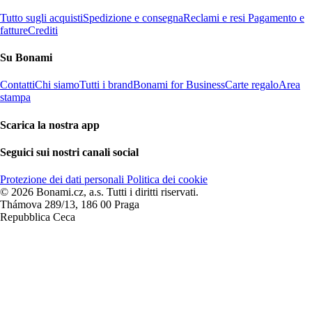
Tutto sugli acquisti
Spedizione e consegna
Reclami e resi
Pagamento e
fatture
Crediti
Su Bonami
Contatti
Chi siamo
Tutti i brand
Bonami for Business
Carte regalo
Area
stampa
Scarica la nostra app
Seguici sui nostri canali social
Protezione dei dati personali
Politica dei cookie
© 2026 Bonami.cz, a.s. Tutti i diritti riservati.
Thámova 289/13, 186 00 Praga
Repubblica Ceca