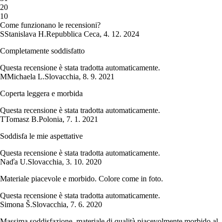
2
0
1
0
Come funzionano le recensioni?
S
Stanislava H.
Repubblica Ceca
,
4. 12. 2024
Completamente soddisfatto
Questa recensione è stata tradotta automaticamente.
M
Michaela L.
Slovacchia
,
8. 9. 2021
Coperta leggera e morbida
Questa recensione è stata tradotta automaticamente.
T
Tomasz B.
Polonia
,
7. 1. 2021
Soddisfa le mie aspettative
Questa recensione è stata tradotta automaticamente.
Naďa U.
Slovacchia
,
3. 10. 2020
Materiale piacevole e morbido. Colore come in foto.
Questa recensione è stata tradotta automaticamente.
Simona Š.
Slovacchia
,
7. 6. 2020
Massima soddisfazione, materiale di qualità piacevolmente morbido al