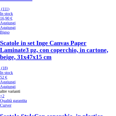
(
111
)
In stock
16,90 €
Aggiungi
Aggiungi
Bigso
Scatole in set Inge Canvas Paper
Laminate
3 pz, con coperchio, in cartone,
beige, 31x47x15 cm
(
18
)
In stock
52 €
Aggiungi
Aggiungi
altre varianti
+2
Qualità garantita
Curver