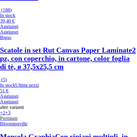
(
188
)
In stock
39,40 €
Aggiungi
Aggiungi
Bigso
Scatole in set Rut Canvas Paper Laminate
2
pz, con coperchio, in cartone, color foglia
di tè, ø 37,5x25,5 cm
(
5
)
In stock
Ultimi pezzi
51 €
Aggiungi
Aggiungi
altre varianti
+2
+3
Premium
Bloomingville
Mensola Graphia
Con ripiani multipli, in