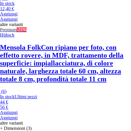
In stock
12,40 €
Aggiungi
Aggiungi
altre varianti
Premium
-21%
Hübsch
Mensola Folk
Con ripiano per foto, con
effetto rovere, in MDF, trattamento della
superficie: impiallacciatura, di colore
naturale, larghezza totale 60 cm, altezza
totale 8 cm, profondità totale 11 cm
(
6
)
In stock
Ultimi pezzi
44 €
56 €
Aggiungi
Aggiungi
altre varianti
+ Dimensioni (3)