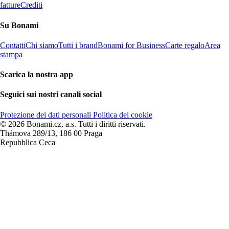
fatture
Crediti
Su Bonami
Contatti
Chi siamo
Tutti i brand
Bonami for Business
Carte regalo
Area
stampa
Scarica la nostra app
Seguici sui nostri canali social
Protezione dei dati personali
Politica dei cookie
© 2026 Bonami.cz, a.s. Tutti i diritti riservati.
Thámova 289/13, 186 00 Praga
Repubblica Ceca