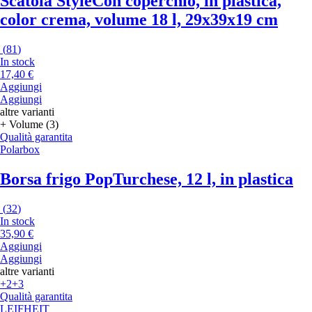
Scatola Style
Con coperchio, in plastica,
color crema, volume 18 l, 29x39x19 cm
(
81
)
In stock
17,40 €
Aggiungi
Aggiungi
altre varianti
+ Volume (3)
Qualità garantita
Polarbox
Borsa frigo Pop
Turchese, 12 l, in plastica
(
32
)
In stock
35,90 €
Aggiungi
Aggiungi
altre varianti
+2
+3
Qualità garantita
LEIFHEIT