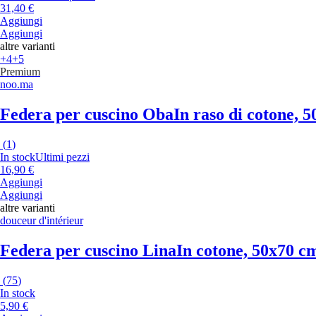
31,40 €
Aggiungi
Aggiungi
altre varianti
+4
+5
Premium
noo.ma
Federa per cuscino Oba
In raso di cotone, 
(
1
)
In stock
Ultimi pezzi
16,90 €
Aggiungi
Aggiungi
altre varianti
douceur d'intérieur
Federa per cuscino Lina
In cotone, 50x70 c
(
75
)
In stock
5,90 €