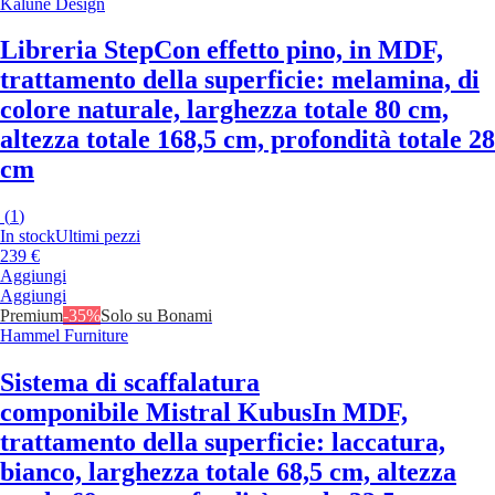
Kalune Design
Libreria Step
Con effetto pino, in MDF,
trattamento della superficie: melamina, di
colore naturale, larghezza totale 80 cm,
altezza totale 168,5 cm, profondità totale 28
cm
(
1
)
In stock
Ultimi pezzi
239 €
Aggiungi
Aggiungi
Premium
-35%
Solo su Bonami
Hammel Furniture
Sistema di scaffalatura
componibile Mistral Kubus
In MDF,
trattamento della superficie: laccatura,
bianco, larghezza totale 68,5 cm, altezza