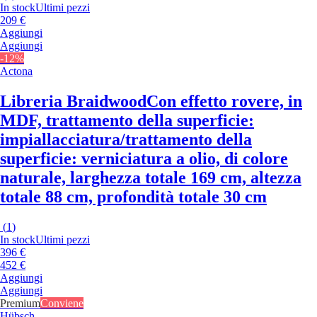
In stock
Ultimi pezzi
209 €
Aggiungi
Aggiungi
-12%
Actona
Libreria Braidwood
Con effetto rovere, in
MDF, trattamento della superficie:
impiallacciatura/trattamento della
superficie: verniciatura a olio, di colore
naturale, larghezza totale 169 cm, altezza
totale 88 cm, profondità totale 30 cm
(
1
)
In stock
Ultimi pezzi
396 €
452 €
Aggiungi
Aggiungi
Premium
Conviene
Hübsch