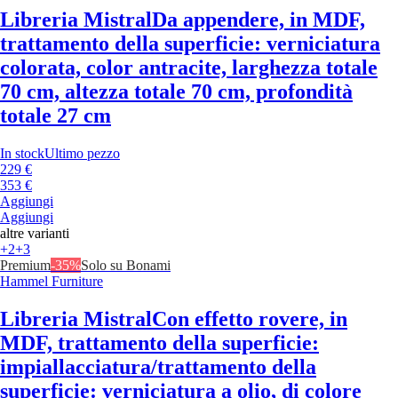
Libreria Mistral
Da appendere, in MDF,
trattamento della superficie: verniciatura
colorata, color antracite, larghezza totale
70 cm, altezza totale 70 cm, profondità
totale 27 cm
In stock
Ultimo pezzo
229 €
353 €
Aggiungi
Aggiungi
altre varianti
+2
+3
Premium
-35%
Solo su Bonami
Hammel Furniture
Libreria Mistral
Con effetto rovere, in
MDF, trattamento della superficie:
impiallacciatura/trattamento della
superficie: verniciatura a olio, di colore