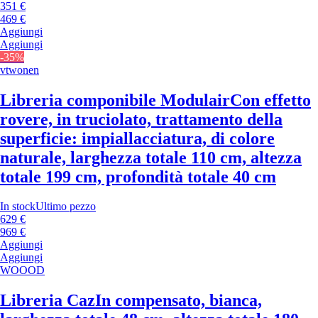
351 €
469 €
Aggiungi
Aggiungi
-35%
vtwonen
Libreria componibile Modulair
Con effetto
rovere, in truciolato, trattamento della
superficie: impiallacciatura, di colore
naturale, larghezza totale 110 cm, altezza
totale 199 cm, profondità totale 40 cm
In stock
Ultimo pezzo
629 €
969 €
Aggiungi
Aggiungi
WOOOD
Libreria Caz
In compensato, bianca,