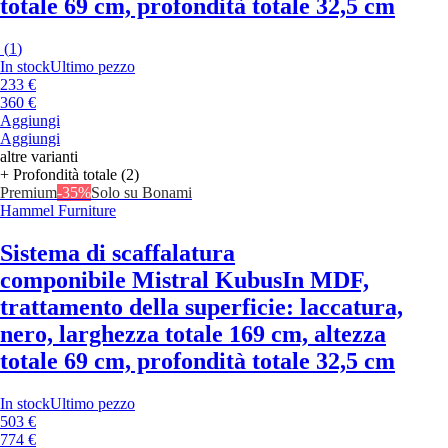
totale 69 cm, profondità totale 32,5 cm
(
1
)
In stock
Ultimo pezzo
233 €
360 €
Aggiungi
Aggiungi
altre varianti
+ Profondità totale (2)
Premium
-35%
Solo su Bonami
Hammel Furniture
Sistema di scaffalatura
componibile Mistral Kubus
In MDF,
trattamento della superficie: laccatura,
nero, larghezza totale 169 cm, altezza
totale 69 cm, profondità totale 32,5 cm
In stock
Ultimo pezzo
503 €
774 €