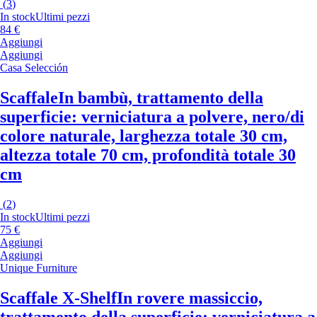
(
3
)
In stock
Ultimi pezzi
84 €
Aggiungi
Aggiungi
Casa Selección
Scaffale
In bambù, trattamento della
superficie: verniciatura a polvere, nero/di
colore naturale, larghezza totale 30 cm,
altezza totale 70 cm, profondità totale 30
cm
(
2
)
In stock
Ultimi pezzi
75 €
Aggiungi
Aggiungi
Unique Furniture
Scaffale X-Shelf
In rovere massiccio,
trattamento della superficie: verniciatura a