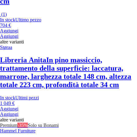
cm
(
1
)
In stock
Ultimo pezzo
704 €
Aggiungi
Aggiungi
altre varianti
Støraa
Libreria Anita
In pino massiccio,
trattamento della superficie: laccatura,
marrone, larghezza totale 148 cm, altezza
totale 223 cm, profondità totale 34 cm
In stock
Ultimi pezzi
1 049 €
Aggiungi
Aggiungi
altre varianti
Premium
-35%
Solo su Bonami
Hammel Furniture