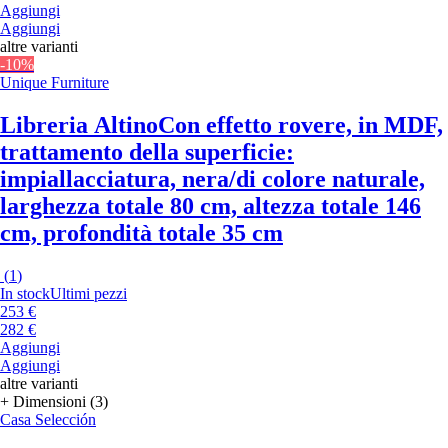
Aggiungi
Aggiungi
altre varianti
-10%
Unique Furniture
Libreria Altino
Con effetto rovere, in MDF,
trattamento della superficie:
impiallacciatura, nera/di colore naturale,
larghezza totale 80 cm, altezza totale 146
cm, profondità totale 35 cm
(
1
)
In stock
Ultimi pezzi
253 €
282 €
Aggiungi
Aggiungi
altre varianti
+ Dimensioni (3)
Casa Selección