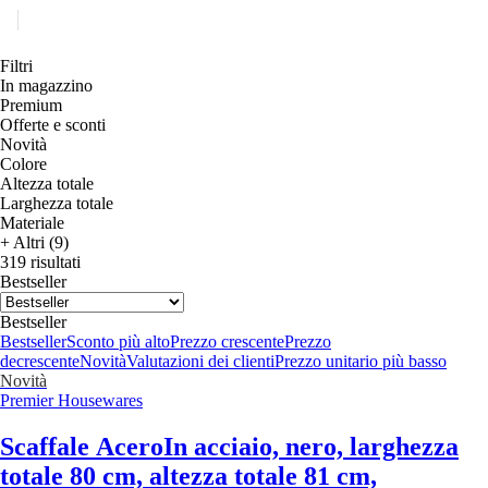
Filtri
In magazzino
Premium
Offerte e sconti
Novità
Colore
Altezza totale
Larghezza totale
Materiale
+ Altri (9)
319 risultati
Bestseller
Bestseller
Bestseller
Sconto più alto
Prezzo crescente
Prezzo
decrescente
Novità
Valutazioni dei clienti
Prezzo unitario più basso
Novità
Premier Housewares
Scaffale Acero
In acciaio, nero, larghezza
totale 80 cm, altezza totale 81 cm,