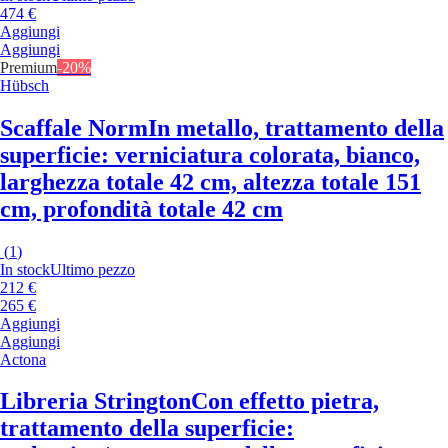
474 €
Aggiungi
Aggiungi
Premium
-20%
Hübsch
Scaffale Norm
In metallo, trattamento della
superficie: verniciatura colorata, bianco,
larghezza totale 42 cm, altezza totale 151
cm, profondità totale 42 cm
(
1
)
In stock
Ultimo pezzo
212 €
265 €
Aggiungi
Aggiungi
Actona
Libreria Strington
Con effetto pietra,
trattamento della superficie: