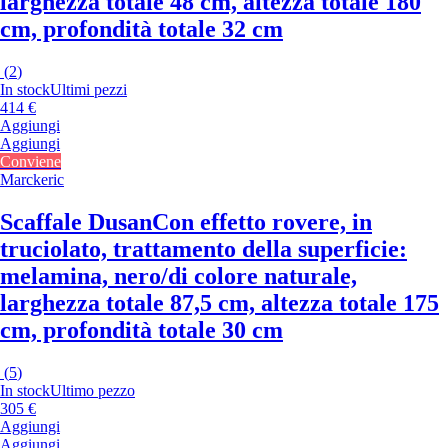
larghezza totale 48 cm, altezza totale 180
cm, profondità totale 32 cm
(
2
)
In stock
Ultimi pezzi
414 €
Aggiungi
Aggiungi
Conviene
Marckeric
Scaffale Dusan
Con effetto rovere, in
truciolato, trattamento della superficie:
melamina, nero/di colore naturale,
larghezza totale 87,5 cm, altezza totale 175
cm, profondità totale 30 cm
(
5
)
In stock
Ultimo pezzo
305 €
Aggiungi
Aggiungi