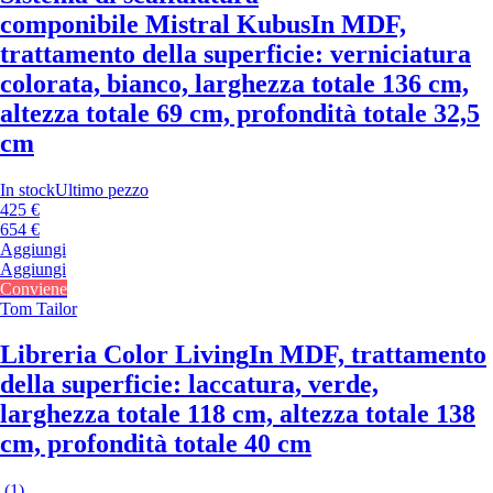
componibile Mistral Kubus
In MDF,
trattamento della superficie: verniciatura
colorata, bianco, larghezza totale 136 cm,
altezza totale 69 cm, profondità totale 32,5
cm
In stock
Ultimo pezzo
425 €
654 €
Aggiungi
Aggiungi
Conviene
Tom Tailor
Libreria Color Living
In MDF, trattamento
della superficie: laccatura, verde,
larghezza totale 118 cm, altezza totale 138
cm, profondità totale 40 cm
(
1
)