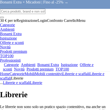
Bonami Extra × Micadoni |
Fino al -25% →
30 € per te
Registrazione
Login
Confronto
Carrello
Menu
Categorie
Ambienti
Bonami Extra
Ispirazione
Offerte e sconti
Novità
Prodotti premium
TOP100
Professionisti
Categorie
Ambienti
Bonami Extra
Ispirazione
Offerte e
sconti
Novità
Prodotti premium
TOP100
Home
Categorie
Mobili
Mobili contenitivi
Librerie e scaffali
Librerie e
scaffali
Librerie
...
Librerie e scaffali
Librerie
Librerie
Le librerie non sono solo un pratico spazio contenitivo, ma anche un