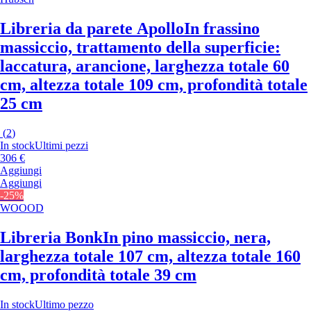
Libreria da parete Apollo
In frassino
massiccio, trattamento della superficie:
laccatura, arancione, larghezza totale 60
cm, altezza totale 109 cm, profondità totale
25 cm
(
2
)
In stock
Ultimi pezzi
306 €
Aggiungi
Aggiungi
-25%
WOOOD
Libreria Bonk
In pino massiccio, nera,
larghezza totale 107 cm, altezza totale 160
cm, profondità totale 39 cm
In stock
Ultimo pezzo