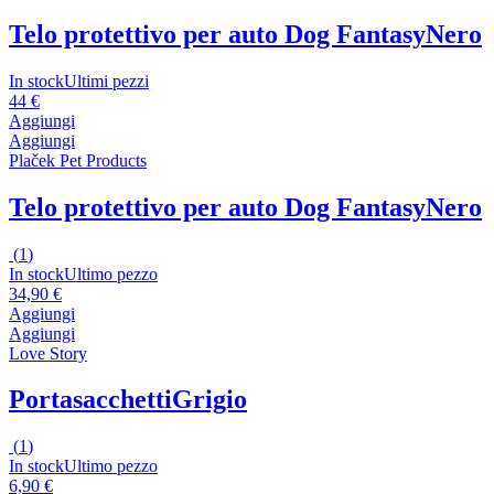
Telo protettivo per auto Dog Fantasy
Nero
In stock
Ultimi pezzi
44 €
Aggiungi
Aggiungi
Plaček Pet Products
Telo protettivo per auto Dog Fantasy
Nero
(
1
)
In stock
Ultimo pezzo
34,90 €
Aggiungi
Aggiungi
Love Story
Portasacchetti
Grigio
(
1
)
In stock
Ultimo pezzo
6,90 €