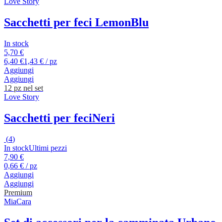
Love Story
Sacchetti per feci Lemon
Blu
In stock
5,70 €
6,40 €
1,43 € / pz
Aggiungi
Aggiungi
12 pz nel set
Love Story
Sacchetti per feci
Neri
(
4
)
In stock
Ultimi pezzi
7,90 €
0,66 € / pz
Aggiungi
Aggiungi
Premium
MiaCara