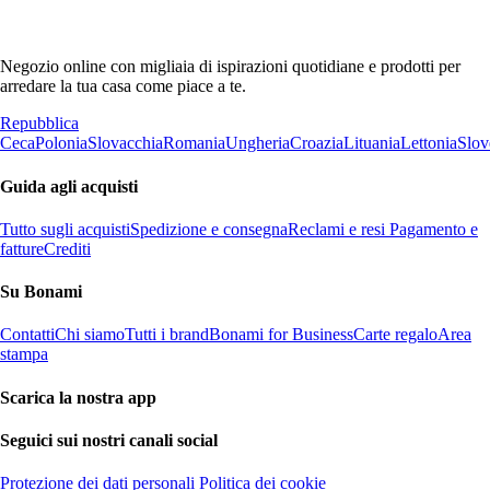
Negozio online con migliaia di ispirazioni quotidiane e prodotti per
arredare la tua casa come piace a te.
Repubblica
Ceca
Polonia
Slovacchia
Romania
Ungheria
Croazia
Lituania
Lettonia
Slov
Guida agli acquisti
Tutto sugli acquisti
Spedizione e consegna
Reclami e resi
Pagamento e
fatture
Crediti
Su Bonami
Contatti
Chi siamo
Tutti i brand
Bonami for Business
Carte regalo
Area
stampa
Scarica la nostra app
Seguici sui nostri canali social
Protezione dei dati personali
Politica dei cookie