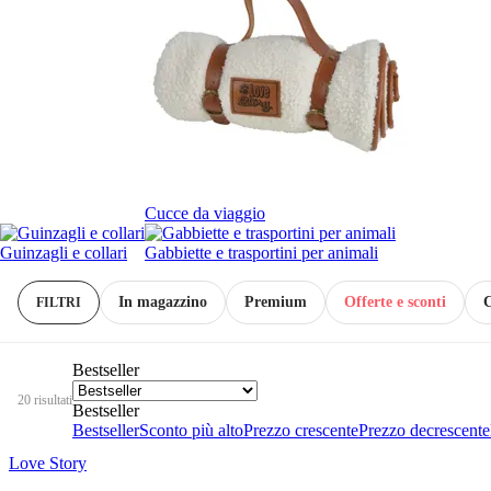
Cucce da viaggio
Guinzagli e collari
Gabbiette e trasportini per animali
In magazzino
Premium
Offerte e sconti
C
FILTRI
Bestseller
20 risultati
Bestseller
Bestseller
Sconto più alto
Prezzo crescente
Prezzo decrescente
Love Story