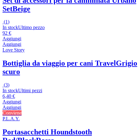
Set di accessori per la camminata Urbano
Set
Beige
(
1
)
In stock
Ultimo pezzo
92 €
Aggiungi
Aggiungi
Love Story
Bottiglia da viaggio per cani Travel
Grigio
scuro
(
3
)
In stock
Ultimi pezzi
6,40 €
Aggiungi
Aggiungi
Conviene
P.L.A.Y.
Portasacchetti Houndstooth