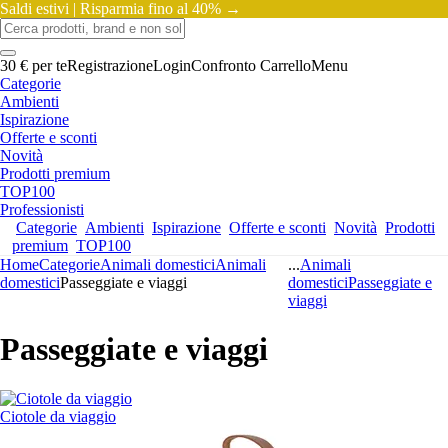
Saldi estivi |
Risparmia fino al 40% →
30 € per te
Registrazione
Login
Confronto
Carrello
Menu
Categorie
Ambienti
Ispirazione
Offerte e sconti
Novità
Prodotti premium
TOP100
Professionisti
Categorie
Ambienti
Ispirazione
Offerte e sconti
Novità
Prodotti
premium
TOP100
Home
Categorie
Animali domestici
Animali
...
Animali
domestici
Passeggiate e viaggi
domestici
Passeggiate e
viaggi
Passeggiate e viaggi
Ciotole da viaggio