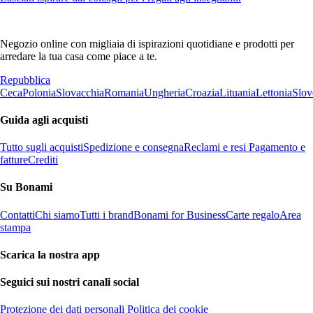
Negozio online con migliaia di ispirazioni quotidiane e prodotti per
arredare la tua casa come piace a te.
Repubblica
Ceca
Polonia
Slovacchia
Romania
Ungheria
Croazia
Lituania
Lettonia
Slov
Guida agli acquisti
Tutto sugli acquisti
Spedizione e consegna
Reclami e resi
Pagamento e
fatture
Crediti
Su Bonami
Contatti
Chi siamo
Tutti i brand
Bonami for Business
Carte regalo
Area
stampa
Scarica la nostra app
Seguici sui nostri canali social
Protezione dei dati personali
Politica dei cookie