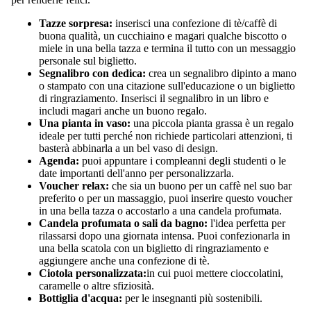
Tazze sorpresa:
inserisci una confezione di tè/caffè di
buona qualità, un cucchiaino e magari qualche biscotto o
miele in una bella tazza e termina il tutto con un messaggio
personale sul biglietto.
Segnalibro con dedica:
crea un segnalibro dipinto a mano
o stampato con una citazione sull'educazione o un biglietto
di ringraziamento. Inserisci il segnalibro in un libro e
includi magari anche un buono regalo.
Una pianta in vaso:
una piccola pianta grassa è un regalo
ideale per tutti perché non richiede particolari attenzioni, ti
basterà abbinarla a un bel vaso di design.
Agenda:
puoi appuntare i compleanni degli studenti o le
date importanti dell'anno per personalizzarla.
Voucher relax:
che sia un buono per un caffè nel suo bar
preferito o per un massaggio, puoi inserire questo voucher
in una bella tazza o accostarlo a una candela profumata.
Candela profumata o sali da bagno:
l'idea perfetta per
rilassarsi dopo una giornata intensa. Puoi confezionarla in
una bella scatola con un biglietto di ringraziamento e
aggiungere anche una confezione di tè.
Ciotola personalizzata:
in cui puoi mettere cioccolatini,
caramelle o altre sfiziosità.
Bottiglia d'acqua:
per le insegnanti più sostenibili.