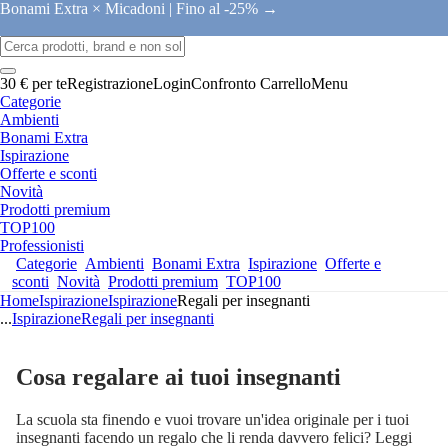
Bonami Extra × Micadoni |
Fino al -25% →
30 € per te
Registrazione
Login
Confronto
Carrello
Menu
Categorie
Ambienti
Bonami Extra
Ispirazione
Offerte e sconti
Novità
Prodotti premium
TOP100
Professionisti
Categorie
Ambienti
Bonami Extra
Ispirazione
Offerte e
sconti
Novità
Prodotti premium
TOP100
Home
Ispirazione
Ispirazione
Regali per insegnanti
...
Ispirazione
Regali per insegnanti
Cosa regalare ai tuoi insegnanti
La scuola sta finendo e vuoi trovare un'idea originale per i tuoi
insegnanti facendo un regalo che li renda davvero felici? Leggi