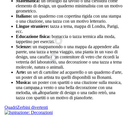
Matematica:
un orologio da tavolo o una clessidra come
elemento di design, un quaderno minimalista con un motivo
geometrico.
Italiano:
un quaderno con copertina rigida con una stampa
o una citazione, una tazza con un motivo letterario.
Lingue straniere:
tazza a tema, mappa di Londra, Parigi,
ecc.
Educazione fisica:
borraccia o tazza termica alla moda,
tappetino per esercizi.
Scienze:
un mappamondo o una mappa da appendere alla
parete, una tazza a tema viaggio, una pianta in un vaso di
design, una caraffa o un contenitore di vetro che ricordi la
vetreria del laboratorio, una decorazione o una tazza a tema
molecole, natura o animali.
Arte:
un set di cartoline ad acquerello o un quaderno d'arte,
un poster di un artista tra quelli disponibili su Bonami.
Musica:
un poster con spartiti o una citazione sulla musica,
una campana a vento o una bella decorazione con una
melodia, un altoparlante di design o una radio retrò, una
tazza con spartiti o un motivo di pianoforte.
Quadri
Zerbini divertenti