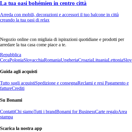
La tua oasi bohémien in centro città
Arreda con mobili, decorazioni e accessori il tuo balcone in città
creando la tua oasi di relax
Negozio online con migliaia di ispirazioni quotidiane e prodotti per
arredare la tua casa come piace a te.
Repubblica
Ceca
Polonia
Slovacchia
Romania
Ungheria
Croazia
Lituania
Lettonia
Slov
Guida agli acquisti
Tutto sugli acquisti
Spedizione e consegna
Reclami e resi
Pagamento e
fatture
Crediti
Su Bonami
Contatti
Chi siamo
Tutti i brand
Bonami for Business
Carte regalo
Area
stampa
Scarica la nostra app