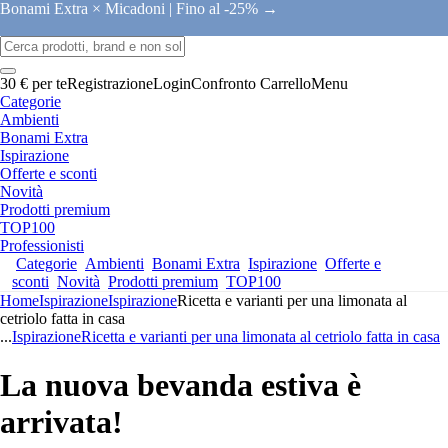
Bonami Extra × Micadoni |
Fino al -25% →
30 € per te
Registrazione
Login
Confronto
Carrello
Menu
Categorie
Ambienti
Bonami Extra
Ispirazione
Offerte e sconti
Novità
Prodotti premium
TOP100
Professionisti
Categorie
Ambienti
Bonami Extra
Ispirazione
Offerte e
sconti
Novità
Prodotti premium
TOP100
Home
Ispirazione
Ispirazione
Ricetta e varianti per una limonata al
cetriolo fatta in casa
...
Ispirazione
Ricetta e varianti per una limonata al cetriolo fatta in casa
La nuova bevanda estiva è
arrivata!