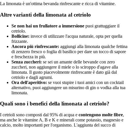
La limonata è un'ottima bevanda rinfrescante e ricca di vitamine.
Altre varianti della limonata al cetriolo
Se non hai un frullatore a immersione
puoi grattuggiare il
cetriolo.
Bollicine:
invece di utilizzare l'acqua naturale, opta per quella
frizzante.
Ancora più rinfrescante:
aggiungi alla limonata qualche fettina
di zenzero fresco o foglia di basilico per dare un tocco di sapore
e freschezza in più.
Senza zuccheri:
se sei un amante delle bevande con zero
zuccheri, non aggiungere il miele o lo sciroppo d'agave alla
limonata. Il gusto piacevolmente rinfrescante è dato già dal
cetriolo e dagli agrumi.
Ora dell'aperitivo:
se vuoi stupire i tuoi amici con un cocktail
alternativo, puoi aggiungere un misurino di gin o vodka alla tua
limonata.
Quali sono i benefici della limonata al cetriolo?
I cetrioli sono composti dal 95% di acqua e
contengono molte fibre
,
ma anche le vitamine A, B e K e minerali come potassio, magnesio e
calcio, molto importanti per l'organismo. L'aggiunta del succo di