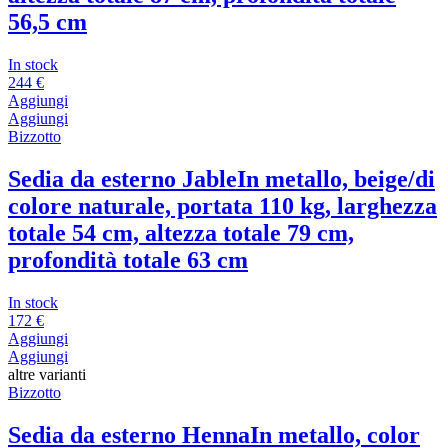
56,5 cm
In stock
244 €
Aggiungi
Aggiungi
Bizzotto
Sedia da esterno Jable
In metallo, beige/di
colore naturale, portata 110 kg, larghezza
totale 54 cm, altezza totale 79 cm,
profondità totale 63 cm
In stock
172 €
Aggiungi
Aggiungi
altre varianti
Bizzotto
Sedia da esterno Henna
In metallo, color