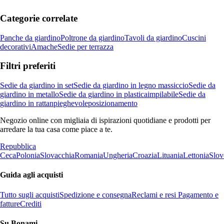
Categorie correlate
Panche da giardino
Poltrone da giardino
Tavoli da giardino
Cuscini
decorativi
Amache
Sedie per terrazza
Filtri preferiti
Sedie da giardino in set
Sedie da giardino in legno massiccio
Sedie da
giardino in metallo
Sedie da giardino in plastica
impilabile
Sedie da
giardino in rattan
pieghevole
posizionamento
Negozio online con migliaia di ispirazioni quotidiane e prodotti per
arredare la tua casa come piace a te.
Repubblica
Ceca
Polonia
Slovacchia
Romania
Ungheria
Croazia
Lituania
Lettonia
Slov
Guida agli acquisti
Tutto sugli acquisti
Spedizione e consegna
Reclami e resi
Pagamento e
fatture
Crediti
Su Bonami