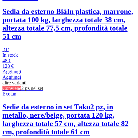
Sedia da esterno Biá
In plastica, marrone,
portata 100 kg, larghezza totale 38 cm,
altezza totale 77,5 cm, profondità totale
51 cm
(
1
)
In stock
48 €
128 €
Aggiungi
Aggiungi
altre varianti
Conviene
2 pz nel set
Exotan
Sedie da esterno in set Taku
2 pz, in
metallo, nere/beige, portata 120 kg,
larghezza totale 57 cm, altezza totale 82
cm, profondità totale 61 cm