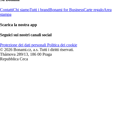
Contatti
Chi siamo
Tutti i brand
Bonami for Business
Carte regalo
Area
stampa
Scarica la nostra app
Seguici sui nostri canali social
Protezione dei dati personali
Politica dei cookie
© 2026 Bonami.cz, a.s. Tutti i diritti riservati.
Thámova 289/13, 186 00 Praga
Repubblica Ceca