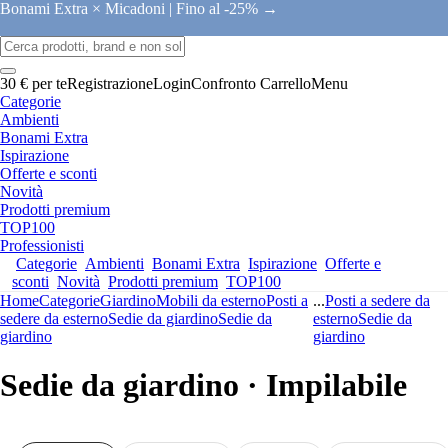
Bonami Extra × Micadoni |
Fino al -25% →
30 € per te
Registrazione
Login
Confronto
Carrello
Menu
Categorie
Ambienti
Bonami Extra
Ispirazione
Offerte e sconti
Novità
Prodotti premium
TOP100
Professionisti
Categorie
Ambienti
Bonami Extra
Ispirazione
Offerte e
sconti
Novità
Prodotti premium
TOP100
Home
Categorie
Giardino
Mobili da esterno
Posti a
...
Posti a sedere da
sedere da esterno
Sedie da giardino
Sedie da
esterno
Sedie da
giardino
giardino
Sedie da giardino · Impilabile