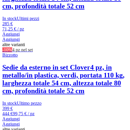
cm, profondità totale 52 cm
In stock
Ultimi pezzi
285 €
71,25 € / pz
Aggiungi
Aggiungi
altre varianti
-10%
4 pz nel set
Bizzotto
Sedie da esterno in set Clover
4 pz, in
metallo/in plastica, verdi, portata 110 kg,
larghezza totale 54 cm, altezza totale 80
cm, profondità totale 52 cm
In stock
Ultimo pezzo
399 €
444 €
99,75 € / pz
Aggiungi
Aggiungi
altre varianti