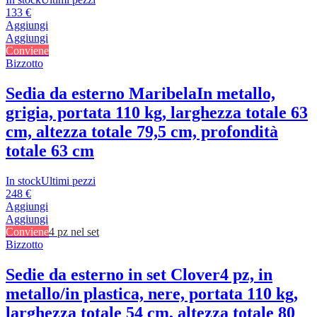
133 €
Aggiungi
Aggiungi
Conviene
Bizzotto
Sedia da esterno Maribela
In metallo,
grigia, portata 110 kg, larghezza totale 63
cm, altezza totale 79,5 cm, profondità
totale 63 cm
In stock
Ultimi pezzi
248 €
Aggiungi
Aggiungi
Conviene
4 pz nel set
Bizzotto
Sedie da esterno in set Clover
4 pz, in
metallo/in plastica, nere, portata 110 kg,
larghezza totale 54 cm, altezza totale 80