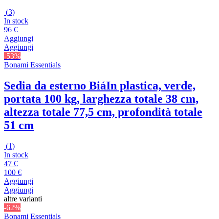
(
3
)
In stock
96 €
Aggiungi
Aggiungi
-53%
Bonami Essentials
Sedia da esterno Biá
In plastica, verde,
portata 100 kg, larghezza totale 38 cm,
altezza totale 77,5 cm, profondità totale
51 cm
(
1
)
In stock
47 €
100 €
Aggiungi
Aggiungi
altre varianti
-62%
Bonami Essentials