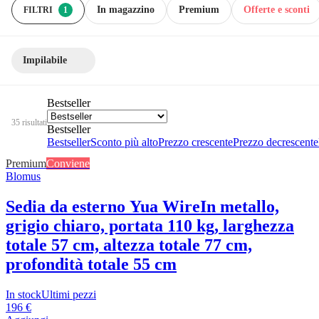
In magazzino
Premium
Offerte e sconti
FILTRI
1
Impilabile
Bestseller
35 risultati
Bestseller
Bestseller
Sconto più alto
Prezzo crescente
Prezzo decrescente
Premium
Conviene
Blomus
Sedia da esterno Yua Wire
In metallo,
grigio chiaro, portata 110 kg, larghezza
totale 57 cm, altezza totale 77 cm,
profondità totale 55 cm
In stock
Ultimi pezzi
196 €