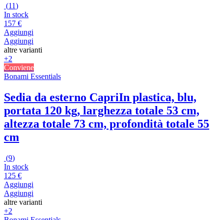
(
11
)
In stock
157 €
Aggiungi
Aggiungi
altre varianti
+2
Conviene
Bonami Essentials
Sedia da esterno Capri
In plastica, blu,
portata 120 kg, larghezza totale 53 cm,
altezza totale 73 cm, profondità totale 55
cm
(
9
)
In stock
125 €
Aggiungi
Aggiungi
altre varianti
+2
Bonami Essentials