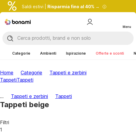
Saldi estivi |
Risparmia fino al 40% →
Menu
Categorie
Ambienti
Ispirazione
Offerte e sconti
N
Home
Categorie
Tappeti e zerbini
Tappeti
Tappeti
...
Tappeti e zerbini
Tappeti
Tappeti beige
Filtri
1