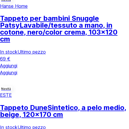
Hanse Home
Tappeto per bambini Snuggle
Patsy
Lavabile/tessuto a mano, in
cotone, nero/color crema, 103x120
cm
In stock
Ultimo pezzo
69 €
Aggiungi
Aggiungi
Novità
ESTE
Tappeto Dune
Sintetico, a pelo medio,
beige, 120x170 cm
In stock
Ultimo pezzo