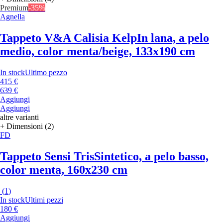
Premium
-35%
Agnella
Tappeto V&A Calisia Kelp
In lana, a pelo
medio, color menta/beige, 133x190 cm
In stock
Ultimo pezzo
415 €
639 €
Aggiungi
Aggiungi
altre varianti
+ Dimensioni (2)
FD
Tappeto Sensi Tris
Sintetico, a pelo basso,
color menta, 160x230 cm
(
1
)
In stock
Ultimi pezzi
180 €
Aggiungi