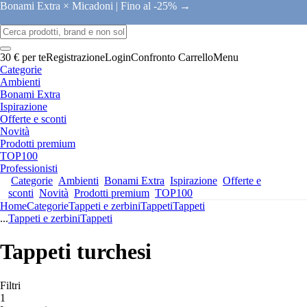
Bonami Extra × Micadoni |
Fino al -25% →
30 € per te
Registrazione
Login
Confronto
Carrello
Menu
Categorie
Ambienti
Bonami Extra
Ispirazione
Offerte e sconti
Novità
Prodotti premium
TOP100
Professionisti
Categorie
Ambienti
Bonami Extra
Ispirazione
Offerte e
sconti
Novità
Prodotti premium
TOP100
Home
Categorie
Tappeti e zerbini
Tappeti
Tappeti
...
Tappeti e zerbini
Tappeti
Tappeti turchesi
Filtri
1