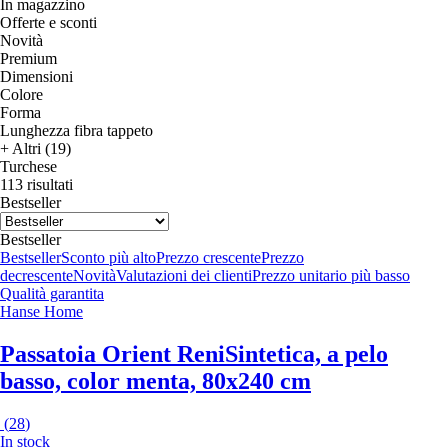
In magazzino
Offerte e sconti
Novità
Premium
Dimensioni
Colore
Forma
Lunghezza fibra tappeto
+ Altri (19)
Turchese
113 risultati
Bestseller
Bestseller
Bestseller
Sconto più alto
Prezzo crescente
Prezzo
decrescente
Novità
Valutazioni dei clienti
Prezzo unitario più basso
Qualità garantita
Hanse Home
Passatoia Orient Reni
Sintetica, a pelo
basso, color menta, 80x240 cm
(
28
)
In stock