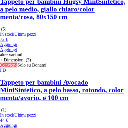
Tappeto per bambini Hugsy Mint
Sintetico,
a pelo medio, giallo chiaro/color
menta/rosa, 80x150 cm
(
5
)
In stock
Ultimi pezzi
72 €
Aggiungi
Aggiungi
altre varianti
+ Dimensioni (3)
Conviene
Solo su Bonami
FD
Tappeto per bambini Avocado
Mint
Sintetico, a pelo basso, rotondo, color
menta/avorio, ø 100 cm
(
1
)
In stock
Ultimi pezzi
44 €
Aggiungi