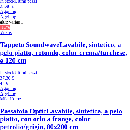
In stock
Ultimi pezzi
23,90 €
Aggiungi
Aggiungi
altre varianti
-15%
Vitaus
Tappeto Soundwave
Lavabile, sintetico, a
pelo piatto, rotondo, color crema/turchese,
ø 120 cm
In stock
Ultimi pezzi
37,30 €
44 €
Aggiungi
Aggiungi
Mila Home
Passatoia Optic
Lavabile, sintetica, a pelo
piatto, con orlo a frange, color
petrolio/grigia, 80x200 cm