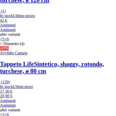
turchese, ø 120 cm
(
1
)
In stock
Ultimo pezzo
42 €
Aggiungi
Aggiungi
altre varianti
+5
+6
+ Diametro (4)
-17%
Ayyildiz Carpets
Tappeto Life
Sintetico, shaggy, rotondo,
turchese, ø 80 cm
(
129
)
In stock
Ultimi pezzi
17,30 €
20,90 €
Aggiungi
Aggiungi
altre varianti
+5
+6