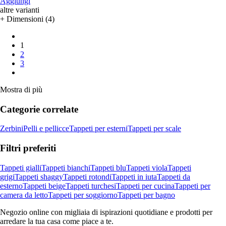
Aggiungi
altre varianti
+ Dimensioni (4)
1
2
3
Mostra di più
Categorie correlate
Zerbini
Pelli e pellicce
Tappeti per esterni
Tappeti per scale
Filtri preferiti
Tappeti gialli
Tappeti bianchi
Tappeti blu
Tappeti viola
Tappeti
grigi
Tappeti shaggy
Tappeti rotondi
Tappeti in iuta
Tappeti da
esterno
Tappeti beige
Tappeti turchesi
Tappeti per cucina
Tappeti per
camera da letto
Tappeti per soggiorno
Tappeti per bagno
Negozio online con migliaia di ispirazioni quotidiane e prodotti per
arredare la tua casa come piace a te.