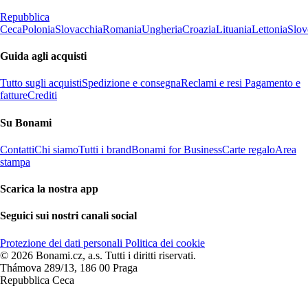
Repubblica
Ceca
Polonia
Slovacchia
Romania
Ungheria
Croazia
Lituania
Lettonia
Slov
Guida agli acquisti
Tutto sugli acquisti
Spedizione e consegna
Reclami e resi
Pagamento e
fatture
Crediti
Su Bonami
Contatti
Chi siamo
Tutti i brand
Bonami for Business
Carte regalo
Area
stampa
Scarica la nostra app
Seguici sui nostri canali social
Protezione dei dati personali
Politica dei cookie
© 2026 Bonami.cz, a.s. Tutti i diritti riservati.
Thámova 289/13, 186 00 Praga
Repubblica Ceca