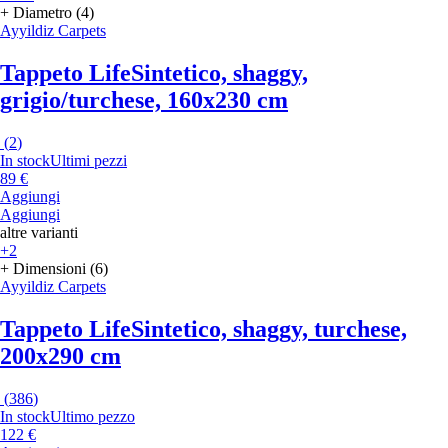
+ Diametro (4)
Ayyildiz Carpets
Tappeto Life
Sintetico, shaggy,
grigio/turchese, 160x230 cm
(
2
)
In stock
Ultimi pezzi
89 €
Aggiungi
Aggiungi
altre varianti
+2
+ Dimensioni (6)
Ayyildiz Carpets
Tappeto Life
Sintetico, shaggy, turchese,
200x290 cm
(
386
)
In stock
Ultimo pezzo
122 €