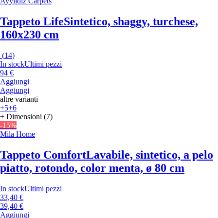
Ayyildiz Carpets
Tappeto Life
Sintetico, shaggy, turchese,
160x230 cm
(
14
)
In stock
Ultimi pezzi
94 €
Aggiungi
Aggiungi
altre varianti
+5
+6
+ Dimensioni (7)
-15%
Mila Home
Tappeto Comfort
Lavabile, sintetico, a pelo
piatto, rotondo, color menta, ø 80 cm
In stock
Ultimi pezzi
33,40 €
39,40 €
Aggiungi