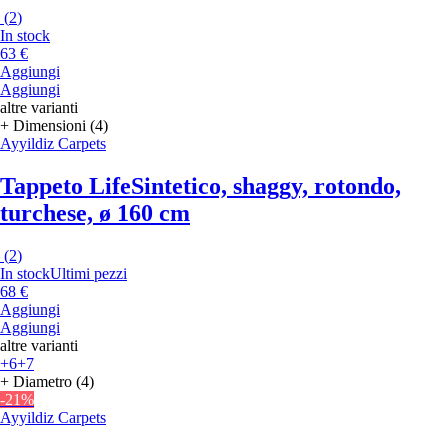
(
2
)
In stock
63 €
Aggiungi
Aggiungi
altre varianti
+ Dimensioni (4)
Ayyildiz Carpets
Tappeto Life
Sintetico, shaggy, rotondo,
turchese, ø 160 cm
(
2
)
In stock
Ultimi pezzi
68 €
Aggiungi
Aggiungi
altre varianti
+6
+7
+ Diametro (4)
-21%
Ayyildiz Carpets