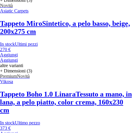
+ Dimensioni (3)
Novità
Asiatic Carpets
Tappeto Miro
Sintetico, a pelo basso, beige,
200x275 cm
In stock
Ultimi pezzi
270 €
Aggiungi
Aggiungi
altre varianti
+ Dimensioni (3)
Premium
Novità
Vikosa
Tappeto Boho 1.0 Linara
Tessuto a mano, in
lana, a pelo piatto, color crema, 160x230
cm
In stock
Ultimo pezzo
373 €