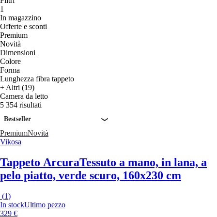
Filtri
1
In magazzino
Offerte e sconti
Premium
Novità
Dimensioni
Colore
Forma
Lunghezza fibra tappeto
+ Altri (19)
Camera da letto
5 354 risultati
Bestseller
Premium
Novità
Vikosa
Tappeto Arcura
Tessuto a mano, in lana, a
pelo piatto, verde scuro, 160x230 cm
(
1
)
In stock
Ultimo pezzo
329 €