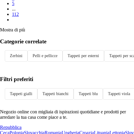
5
...
112
Mostra di più
Categorie correlate
Zerbini
Pelli e pellicce
Tappeti per esterni
Tappeti per sc
Filtri preferiti
Tappeti gialli
Tappeti bianchi
Tappeti blu
Tappeti viola
Negozio online con migliaia di ispirazioni quotidiane e prodotti per
arredare la tua casa come piace a te.
Repubblica
Ceca
Polonia
Slovacchia
Romania
Ungheria
Croazia
Lituania
Lettonia
Slov