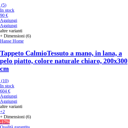
(
5
)
In stock
90 €
Aggiungi
Aggiungi
altre varianti
+ Dimensioni (6)
Hanse Home
Tappeto Calmio
Tessuto a mano, in lana, a
pelo piatto, colore naturale chiaro, 200x300
cm
(
10
)
In stock
604 €
Aggiungi
Aggiungi
altre varianti
+2
+ Dimensioni (6)
-17%
Qualità garantita