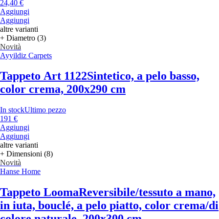
24,40 €
Aggiungi
Aggiungi
altre varianti
+ Diametro (3)
Novità
Ayyildiz Carpets
Tappeto Art 1122
Sintetico, a pelo basso,
color crema, 200x290 cm
In stock
Ultimo pezzo
191 €
Aggiungi
Aggiungi
altre varianti
+ Dimensioni (8)
Novità
Hanse Home
Tappeto Looma
Reversibile/tessuto a mano,
in iuta, bouclé, a pelo piatto, color crema/di
colore naturale, 200x300 cm