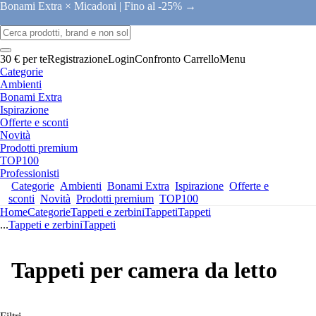
Bonami Extra × Micadoni |
Fino al -25% →
30 € per te
Registrazione
Login
Confronto
Carrello
Menu
Categorie
Ambienti
Bonami Extra
Ispirazione
Offerte e sconti
Novità
Prodotti premium
TOP100
Professionisti
Categorie
Ambienti
Bonami Extra
Ispirazione
Offerte e
sconti
Novità
Prodotti premium
TOP100
Home
Categorie
Tappeti e zerbini
Tappeti
Tappeti
...
Tappeti e zerbini
Tappeti
Tappeti per camera da letto