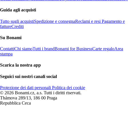
Guida agli acquisti
Tutto sugli acquisti
Spedizione e consegna
Reclami e resi
Pagamento e
fatture
Crediti
Su Bonami
Contatti
Chi siamo
Tutti i brand
Bonami for Business
Carte regalo
Area
stampa
Scarica la nostra app
Seguici sui nostri canali social
Protezione dei dati personali
Politica dei cookie
© 2026 Bonami.cz, a.s. Tutti i diritti riservati.
Thámova 289/13, 186 00 Praga
Repubblica Ceca