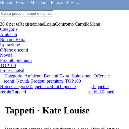
Bonami Extra × Micadoni |
Fino al -25% →
30 € per te
Registrazione
Login
Confronto
Carrello
Menu
Categorie
Ambienti
Bonami Extra
Ispirazione
Offerte e sconti
Novità
Prodotti premium
TOP100
Professionisti
Categorie
Ambienti
Bonami Extra
Ispirazione
Offerte e
sconti
Novità
Prodotti premium
TOP100
Home
Categorie
Tappeti e zerbini
Tappeti e
...
Tappeti e
zerbini
Tappeti
zerbini
Tappeti
Tappeti · Kate Louise