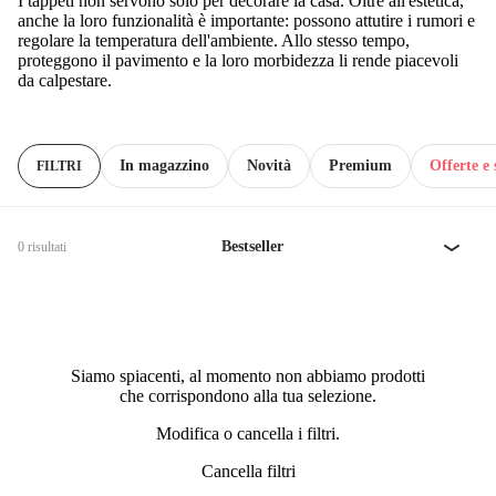
I tappeti non servono solo per decorare la casa. Oltre all'estetica,
anche la loro funzionalità è importante: possono attutire i rumori e
regolare la temperatura dell'ambiente. Allo stesso tempo,
proteggono il pavimento e la loro morbidezza li rende piacevoli
da calpestare.
In magazzino
Novità
Premium
Offerte e 
FILTRI
Bestseller
0 risultati
Siamo spiacenti, al momento non abbiamo prodotti
che corrispondono alla tua selezione.
Modifica o cancella i filtri.
Cancella filtri