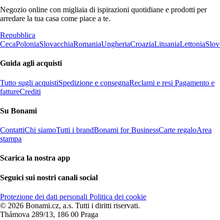
Negozio online con migliaia di ispirazioni quotidiane e prodotti per
arredare la tua casa come piace a te.
Repubblica
Ceca
Polonia
Slovacchia
Romania
Ungheria
Croazia
Lituania
Lettonia
Slov
Guida agli acquisti
Tutto sugli acquisti
Spedizione e consegna
Reclami e resi
Pagamento e
fatture
Crediti
Su Bonami
Contatti
Chi siamo
Tutti i brand
Bonami for Business
Carte regalo
Area
stampa
Scarica la nostra app
Seguici sui nostri canali social
Protezione dei dati personali
Politica dei cookie
© 2026 Bonami.cz, a.s. Tutti i diritti riservati.
Thámova 289/13, 186 00 Praga