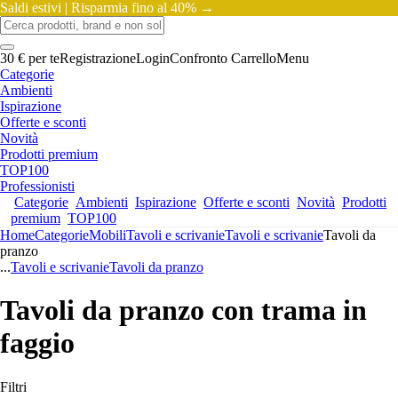
Saldi estivi |
Risparmia fino al 40% →
30 € per te
Registrazione
Login
Confronto
Carrello
Menu
Categorie
Ambienti
Ispirazione
Offerte e sconti
Novità
Prodotti premium
TOP100
Professionisti
Categorie
Ambienti
Ispirazione
Offerte e sconti
Novità
Prodotti
premium
TOP100
Home
Categorie
Mobili
Tavoli e scrivanie
Tavoli e scrivanie
Tavoli da
pranzo
...
Tavoli e scrivanie
Tavoli da pranzo
Tavoli da pranzo con trama in
faggio
Filtri