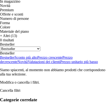
In magazzino
Novità
Premium
Offerte e sconti
Numero di persone
Forma
Colore
Materiale del piano
+ Altri (13)
0 risultati
Bestseller
Bestseller
Bestseller
Sconto più alto
Prezzo crescente
Prezzo
decrescente
Novità
Valutazioni dei clienti
Prezzo unitario più basso
Siamo spiacenti, al momento non abbiamo prodotti che corrispondono
alla tua selezione.
Modifica o cancella i filtri.
Cancella filtri
Categorie correlate