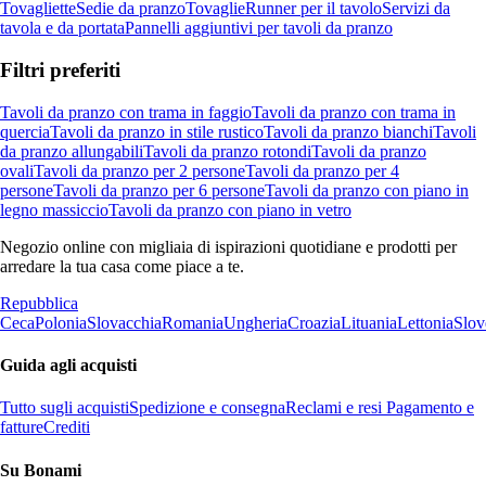
Tovagliette
Sedie da pranzo
Tovaglie
Runner per il tavolo
Servizi da
tavola e da portata
Pannelli aggiuntivi per tavoli da pranzo
Filtri preferiti
Tavoli da pranzo con trama in faggio
Tavoli da pranzo con trama in
quercia
Tavoli da pranzo in stile rustico
Tavoli da pranzo bianchi
Tavoli
da pranzo allungabili
Tavoli da pranzo rotondi
Tavoli da pranzo
ovali
Tavoli da pranzo per 2 persone
Tavoli da pranzo per 4
persone
Tavoli da pranzo per 6 persone
Tavoli da pranzo con piano in
legno massiccio
Tavoli da pranzo con piano in vetro
Negozio online con migliaia di ispirazioni quotidiane e prodotti per
arredare la tua casa come piace a te.
Repubblica
Ceca
Polonia
Slovacchia
Romania
Ungheria
Croazia
Lituania
Lettonia
Slov
Guida agli acquisti
Tutto sugli acquisti
Spedizione e consegna
Reclami e resi
Pagamento e
fatture
Crediti
Su Bonami