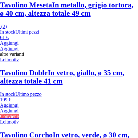
Tavolino Meseta
In metallo, grigio tortora,
ø 40 cm, altezza totale 49 cm
(
2
)
In stock
Ultimi pezzi
61 €
Aggiungi
Aggiungi
altre varianti
Leitmotiv
Tavolino Doble
In vetro, giallo, ø 35 cm,
altezza totale 41 cm
In stock
Ultimo pezzo
199 €
Aggiungi
Aggiungi
Conviene
Leitmotiv
Tavolino Corcho
In vetro, verde, ø 30 cm,