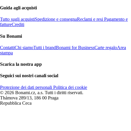
Guida agli acquisti
Tutto sugli acquisti
Spedizione e consegna
Reclami e resi
Pagamento e
fatture
Crediti
Su Bonami
Contatti
Chi siamo
Tutti i brand
Bonami for Business
Carte regalo
Area
stampa
Scarica la nostra app
Seguici sui nostri canali social
Protezione dei dati personali
Politica dei cookie
© 2026 Bonami.cz, a.s. Tutti i diritti riservati.
Thámova 289/13, 186 00 Praga
Repubblica Ceca