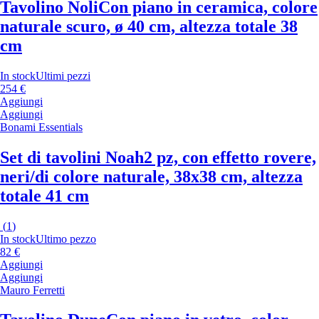
Tavolino Noli
Con piano in ceramica, colore
naturale scuro, ø 40 cm, altezza totale 38
cm
In stock
Ultimi pezzi
254 €
Aggiungi
Aggiungi
Bonami Essentials
Set di tavolini Noah
2 pz, con effetto rovere,
neri/di colore naturale, 38x38 cm, altezza
totale 41 cm
(
1
)
In stock
Ultimo pezzo
82 €
Aggiungi
Aggiungi
Mauro Ferretti