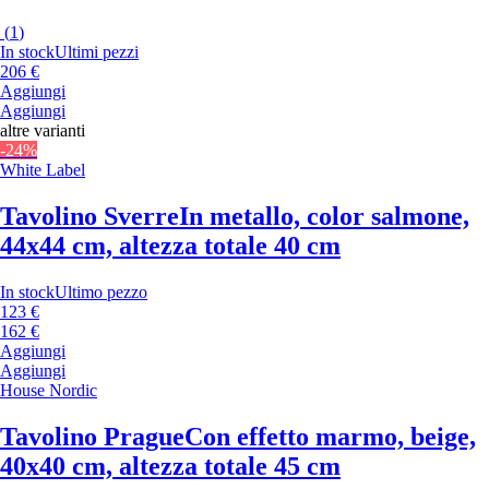
(
1
)
In stock
Ultimi pezzi
206 €
Aggiungi
Aggiungi
altre varianti
-24%
White Label
Tavolino Sverre
In metallo, color salmone,
44x44 cm, altezza totale 40 cm
In stock
Ultimo pezzo
123 €
162 €
Aggiungi
Aggiungi
House Nordic
Tavolino Prague
Con effetto marmo, beige,
40x40 cm, altezza totale 45 cm