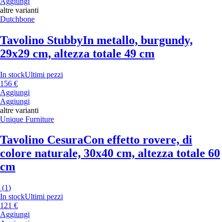
Aggiungi
altre varianti
Dutchbone
Tavolino Stubby
In metallo, burgundy,
29x29 cm, altezza totale 49 cm
In stock
Ultimi pezzi
156 €
Aggiungi
Aggiungi
altre varianti
Unique Furniture
Tavolino Cesura
Con effetto rovere, di
colore naturale, 30x40 cm, altezza totale 60
cm
(
1
)
In stock
Ultimi pezzi
121 €
Aggiungi