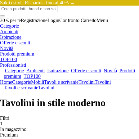
Saldi estivi |
Risparmia fino al 40% →
30 € per te
Registrazione
Login
Confronto
Carrello
Menu
Categorie
Ambienti
Ispirazione
Offerte e sconti
Novità
Prodotti premium
TOP100
Professionisti
Categorie
Ambienti
Ispirazione
Offerte e sconti
Novità
Prodotti
premium
TOP100
Home
Categorie
Mobili
Tavoli e scrivanie
Tavolini
Tavolini
...
Tavoli e scrivanie
Tavolini
Tavolini in stile moderno
Filtri
1
In magazzino
Premium