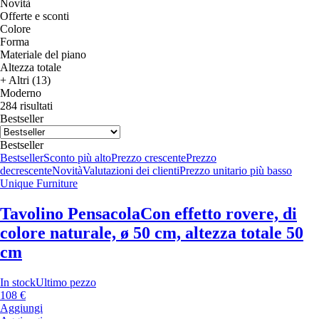
Novità
Offerte e sconti
Colore
Forma
Materiale del piano
Altezza totale
+ Altri (13)
Moderno
284 risultati
Bestseller
Bestseller
Bestseller
Sconto più alto
Prezzo crescente
Prezzo
decrescente
Novità
Valutazioni dei clienti
Prezzo unitario più basso
Unique Furniture
Tavolino Pensacola
Con effetto rovere, di
colore naturale, ø 50 cm, altezza totale 50
cm
In stock
Ultimo pezzo
108 €
Aggiungi