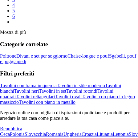
4
5
6
Mostra di più
Categorie correlate
Poltrone
Divani e set per soggiorno
Chaise-longue e pouf
Sgabelli, pouf
e poggiapiedi
Filtri preferiti
Tavolini con trama in quercia
Tavolini in stile moderno
Tavolini
bianchi
Tavolini neri
Tavolini in set
Tavolini rotondi
Tavolini
quadrati
Tavolini rettangolari
Tavolini ovali
Tavolini con piano in legno
massiccio
Tavolini con piano in metallo
Negozio online con migliaia di ispirazioni quotidiane e prodotti per
arredare la tua casa come piace a te.
Repubblica
Ceca
Polonia
Slovacchia
Romania
Ungheria
Croazia
Lituania
Lettonia
Slov