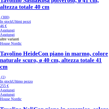
Tavolino Sasha
Rosa polveroso, ø 41 cm,
altezza totale 40 cm
(
300
)
In stock
Ultimi pezzi
46 €
Aggiungi
Aggiungi
altre varianti
House Nordic
Tavolino Heide
Con piano in marmo, colore
naturale scuro, ø 40 cm, altezza totale 41
cm
(
1
)
In stock
Ultimo pezzo
255 €
Aggiungi
Aggiungi
House Nordic