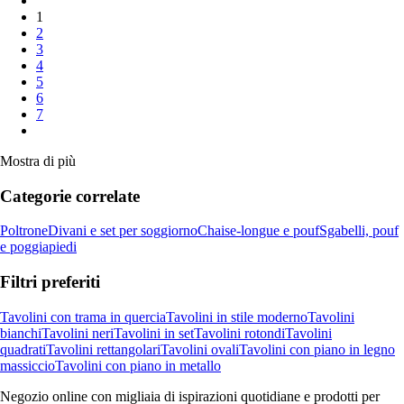
1
2
3
4
5
6
7
Mostra di più
Categorie correlate
Poltrone
Divani e set per soggiorno
Chaise-longue e pouf
Sgabelli, pouf
e poggiapiedi
Filtri preferiti
Tavolini con trama in quercia
Tavolini in stile moderno
Tavolini
bianchi
Tavolini neri
Tavolini in set
Tavolini rotondi
Tavolini
quadrati
Tavolini rettangolari
Tavolini ovali
Tavolini con piano in legno
massiccio
Tavolini con piano in metallo
Negozio online con migliaia di ispirazioni quotidiane e prodotti per