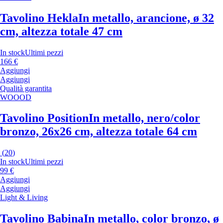
Tavolino Hekla
In metallo, arancione, ø 32
cm, altezza totale 47 cm
In stock
Ultimi pezzi
166 €
Aggiungi
Aggiungi
Qualità garantita
WOOOD
Tavolino Position
In metallo, nero/color
bronzo, 26x26 cm, altezza totale 64 cm
(
20
)
In stock
Ultimi pezzi
99 €
Aggiungi
Aggiungi
Light & Living
Tavolino Babina
In metallo, color bronzo, ø