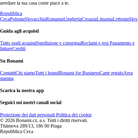
arredare la tua casa come piace a te.
Repubblica
Ceca
Polonia
Slovacchia
Romania
Ungheria
Croazia
Lituania
Lettonia
Slov
Guida agli acquisti
Tutto sugli acquisti
Spedizione e consegna
Reclami e resi
Pagamento e
fatture
Crediti
Su Bonami
Contatti
Chi siamo
Tutti i brand
Bonami for Business
Carte regalo
Area
stampa
Scarica la nostra app
Seguici sui nostri canali social
Protezione dei dati personali
Politica dei cookie
© 2026 Bonami.cz, a.s. Tutti i diritti riservati.
Thámova 289/13, 186 00 Praga
Repubblica Ceca