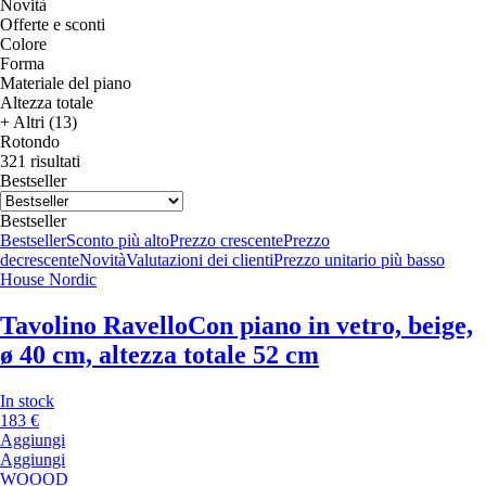
Novità
Offerte e sconti
Colore
Forma
Materiale del piano
Altezza totale
+ Altri (13)
Rotondo
321 risultati
Bestseller
Bestseller
Bestseller
Sconto più alto
Prezzo crescente
Prezzo
decrescente
Novità
Valutazioni dei clienti
Prezzo unitario più basso
House Nordic
Tavolino Ravello
Con piano in vetro, beige,
ø 40 cm, altezza totale 52 cm
In stock
183 €
Aggiungi
Aggiungi
WOOOD