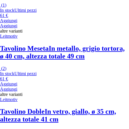
(
1
)
In stock
Ultimi pezzi
61 €
Aggiungi
Aggiungi
altre varianti
Leitmotiv
Tavolino Meseta
In metallo, grigio tortora,
ø 40 cm, altezza totale 49 cm
(
2
)
In stock
Ultimi pezzi
61 €
Aggiungi
Aggiungi
altre varianti
Leitmotiv
Tavolino Doble
In vetro, giallo, ø 35 cm,
altezza totale 41 cm