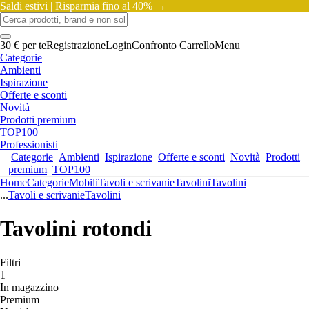
Saldi estivi |
Risparmia fino al 40% →
30 € per te
Registrazione
Login
Confronto
Carrello
Menu
Categorie
Ambienti
Ispirazione
Offerte e sconti
Novità
Prodotti premium
TOP100
Professionisti
Categorie
Ambienti
Ispirazione
Offerte e sconti
Novità
Prodotti
premium
TOP100
Home
Categorie
Mobili
Tavoli e scrivanie
Tavolini
Tavolini
...
Tavoli e scrivanie
Tavolini
Tavolini rotondi
Filtri
1
In magazzino
Premium