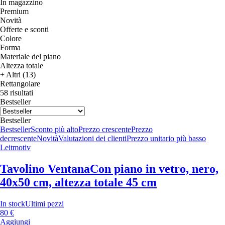
In magazzino
Premium
Novità
Offerte e sconti
Colore
Forma
Materiale del piano
Altezza totale
+ Altri (13)
Rettangolare
58 risultati
Bestseller
Bestseller
Bestseller
Sconto più alto
Prezzo crescente
Prezzo
decrescente
Novità
Valutazioni dei clienti
Prezzo unitario più basso
Leitmotiv
Tavolino Ventana
Con piano in vetro, nero,
40x50 cm, altezza totale 45 cm
In stock
Ultimi pezzi
80 €
Aggiungi