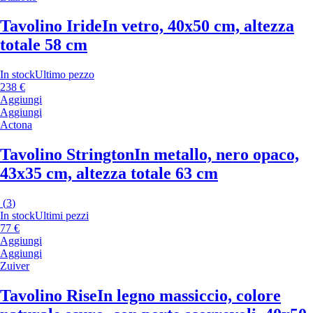
Tavolino Iride
In vetro, 40x50 cm, altezza
totale 58 cm
In stock
Ultimo pezzo
238 €
Aggiungi
Aggiungi
Actona
Tavolino Strington
In metallo, nero opaco,
43x35 cm, altezza totale 63 cm
(
3
)
In stock
Ultimi pezzi
77 €
Aggiungi
Aggiungi
Zuiver
Tavolino Rise
In legno massiccio, colore