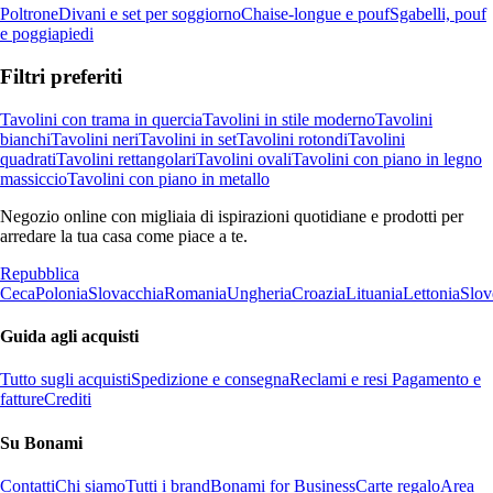
Poltrone
Divani e set per soggiorno
Chaise-longue e pouf
Sgabelli, pouf
e poggiapiedi
Filtri preferiti
Tavolini con trama in quercia
Tavolini in stile moderno
Tavolini
bianchi
Tavolini neri
Tavolini in set
Tavolini rotondi
Tavolini
quadrati
Tavolini rettangolari
Tavolini ovali
Tavolini con piano in legno
massiccio
Tavolini con piano in metallo
Negozio online con migliaia di ispirazioni quotidiane e prodotti per
arredare la tua casa come piace a te.
Repubblica
Ceca
Polonia
Slovacchia
Romania
Ungheria
Croazia
Lituania
Lettonia
Slov
Guida agli acquisti
Tutto sugli acquisti
Spedizione e consegna
Reclami e resi
Pagamento e
fatture
Crediti
Su Bonami
Contatti
Chi siamo
Tutti i brand
Bonami for Business
Carte regalo
Area