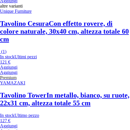
Aggiungi
altre varianti
Unique Furniture
Tavolino Cesura
Con effetto rovere, di
colore naturale, 30x40 cm, altezza totale 60
cm
(
1
)
In stock
Ultimi pezzi
121 €
Aggiungi
Aggiungi
Premium
YAMAZAKI
Tavolino Tower
In metallo, bianco, su ruote,
22x31 cm, altezza totale 55 cm
In stock
Ultimo pezzo
127 €
Aggiungi