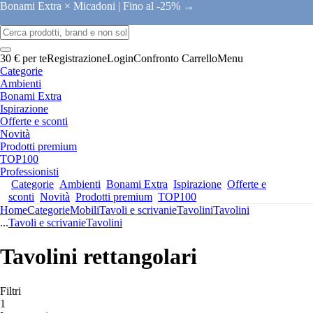
Bonami Extra × Micadoni |
Fino al -25% →
30 € per te
Registrazione
Login
Confronto
Carrello
Menu
Categorie
Ambienti
Bonami Extra
Ispirazione
Offerte e sconti
Novità
Prodotti premium
TOP100
Professionisti
Categorie
Ambienti
Bonami Extra
Ispirazione
Offerte e
sconti
Novità
Prodotti premium
TOP100
Home
Categorie
Mobili
Tavoli e scrivanie
Tavolini
Tavolini
...
Tavoli e scrivanie
Tavolini
Tavolini rettangolari
Filtri
1