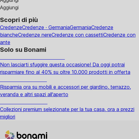
Aggiungi
Aggiungi
Scopri di più
Credenze
Credenze · Germania
Germania
Credenze
bianche
Credenze nere
Credenze con cassetti
Credenze con
ante
Solo su Bonami
Saldi estivi fino al -40%
Non lasciarti sfuggire questa occasione! Da oggi potrai
risparmiare fino al 40% su oltre 10.000 prodotti in offerta
Giardino in saldo
Risparmia ora su mobili e accessori per giardino, terrazzo,
veranda e altri spazi all'aperto
Premium in saldo
Collezioni premium selezionate per la tua casa, ora a prezzi
migliori