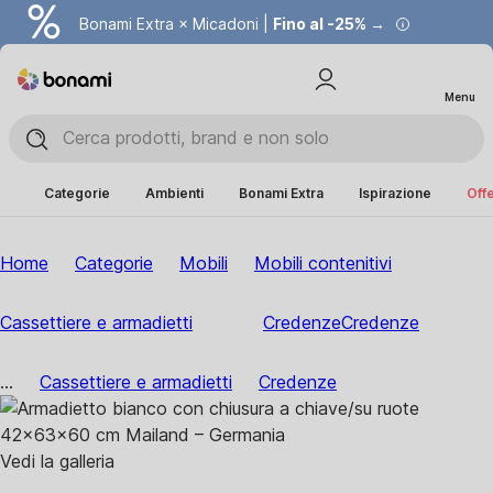
Bonami Extra × Micadoni |
Fino al -25% →
Menu
Categorie
Ambienti
Bonami Extra
Ispirazione
Offe
Home
Categorie
Mobili
Mobili contenitivi
Cassettiere e armadietti
Credenze
Credenze
...
Cassettiere e armadietti
Credenze
Vedi la galleria