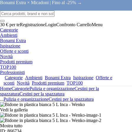
Bonami Extra × Micadoni |
Fino al -25% →
30 € per te
Registrazione
Login
Confronto
Carrello
Menu
Categorie
Ambienti
Bonami Extra
Ispirazione
Offerte e sconti
Novità
Prodotti premium
TOP100
Professionisti
Categorie
Ambienti
Bonami Extra
Ispirazione
Offerte e
sconti
Novità
Prodotti premium
TOP100
Home
Categorie
Pulizia e organizzazione
Cestini per la
spazzatura
Cestini per la spazzatura
...
Pulizia e organizzazione
Cestini per la spazzatura
Vedi la galleria
Mostra tutto
ID: 866734