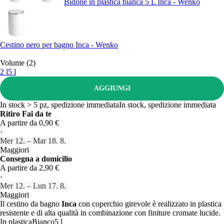
Bidone in plastica bianca 5 L Inca - Wenko
Cestino nero per bagno Inca - Wenko
Volume (2)
2 l
5 l
AGGIUNGI
In stock > 5 pz, spedizione immediata
In stock, spedizione immediata
Ritiro Fai da te
A partire da 0,90 €
·
Mer 12. – Mar 18. 8.
Maggiori
Consegna a domicilio
A partire da 2,90 €
·
Mer 12. – Lun 17. 8.
Maggiori
Il cestino da bagno
Inca
con coperchio girevole è realizzato in plastica
resistente e di alta qualità in combinazione con finiture cromate lucide.
In plastica
Bianco
5 l