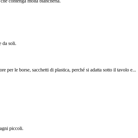
 e che contenga molta biancheria.
 da soli.
e per le borse, sacchetti di plastica, perché si adatta sotto il tavolo e...
agni piccoli.