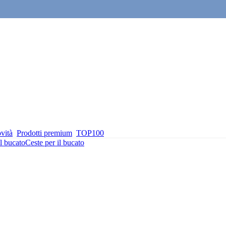
vità
Prodotti premium
TOP100
il bucato
Ceste per il bucato