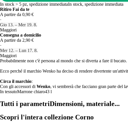
In stock > 5 pz, spedizione immediata
In stock, spedizione immediata
Ritiro Fai da te
A partire da 0,90 €
·
Gio 13. – Mer 19. 8.
Maggiori
Consegna a domicilio
A partire da 2,90 €
·
Mer 12. – Lun 17. 8.
Maggiori
Probabilmente non c'è persona al mondo che si diverta a fare il bucato.
Ecco perché il marchio Wenko ha deciso di rendere divertente un'attività 
Circa il marchio
:
Con gli accessori di
Wenko
, vi sembrerà che facciano gran parte del lav
In tessuto
Marrone chiaro
43 l
Tutti i parametri
Dimensioni, materiale...
Scopri l'intera collezione Corno