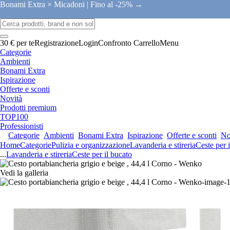
Bonami Extra × Micadoni |
Fino al -25% →
30 € per te
Registrazione
Login
Confronto
Carrello
Menu
Categorie
Ambienti
Bonami Extra
Ispirazione
Offerte e sconti
Novità
Prodotti premium
TOP100
Professionisti
Categorie
Ambienti
Bonami Extra
Ispirazione
Offerte e sconti
No
Home
Categorie
Pulizia e organizzazione
Lavanderia e stireria
Ceste per 
...
Lavanderia e stireria
Ceste per il bucato
Vedi la galleria