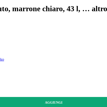
uto, marrone chiaro, 43 l
, …
altr
nko
AGGIUNGI