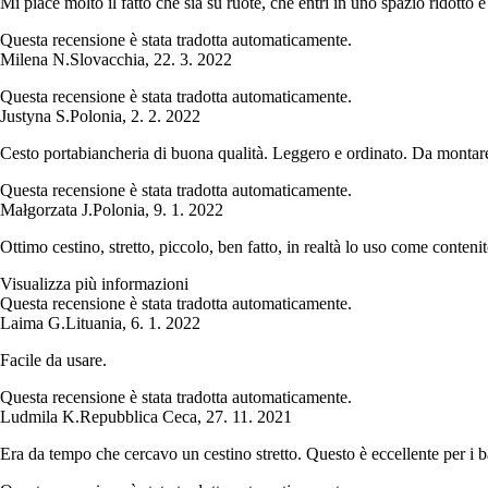
Mi piace molto il fatto che sia su ruote, che entri in uno spazio ridotto
Questa recensione è stata tradotta automaticamente.
Milena N.
Slovacchia
,
22. 3. 2022
Questa recensione è stata tradotta automaticamente.
Justyna S.
Polonia
,
2. 2. 2022
Cesto portabiancheria di buona qualità. Leggero e ordinato. Da montare
Questa recensione è stata tradotta automaticamente.
Małgorzata J.
Polonia
,
9. 1. 2022
Ottimo cestino, stretto, piccolo, ben fatto, in realtà lo uso come contenitor
Visualizza più informazioni
Questa recensione è stata tradotta automaticamente.
Laima G.
Lituania
,
6. 1. 2022
Facile da usare.
Questa recensione è stata tradotta automaticamente.
Ludmila K.
Repubblica Ceca
,
27. 11. 2021
Era da tempo che cercavo un cestino stretto. Questo è eccellente per i b