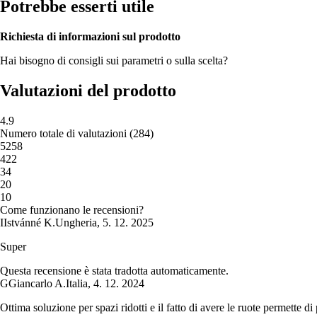
Potrebbe esserti utile
Richiesta di informazioni sul prodotto
Hai bisogno di consigli sui parametri o sulla scelta?
Valutazioni del prodotto
4.9
Numero totale di valutazioni
(
284
)
5
258
4
22
3
4
2
0
1
0
Come funzionano le recensioni?
I
Istvánné K.
Ungheria
,
5. 12. 2025
Super
Questa recensione è stata tradotta automaticamente.
G
Giancarlo A.
Italia
,
4. 12. 2024
Ottima soluzione per spazi ridotti e il fatto di avere le ruote permette 