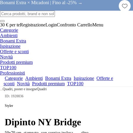
Bonami Extra × Micadoni |
Fino al -25% →
30 € per te
Registrazione
Login
Confronto
Carrello
Menu
Categorie
Ambienti
Bonami Extra
Ispirazione
Offerte e sconti
Novità
Prodotti premium
TOP100
Professionisti
Categorie
Ambienti
Bonami Extra
Ispirazione
Offerte e
sconti
Novità
Prodotti premium
TOP100
...
Quadri, poster e insegne
Quadri
ID: 1920836
Styler
Dipinto NY Bridge
50x70 cm, stampato, con cornice inclusa
, …
altro