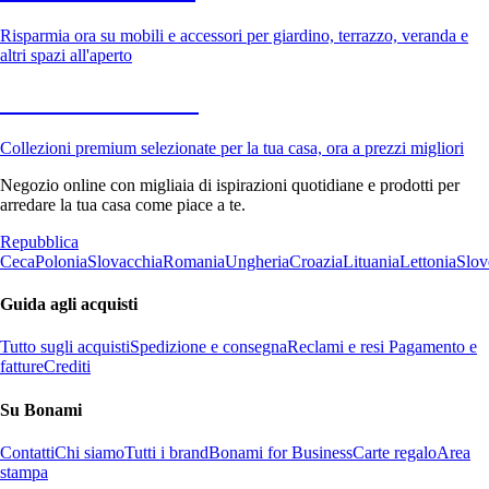
Risparmia ora su mobili e accessori per giardino, terrazzo, veranda e
altri spazi all'aperto
Premium in saldo
Collezioni premium selezionate per la tua casa, ora a prezzi migliori
Negozio online con migliaia di ispirazioni quotidiane e prodotti per
arredare la tua casa come piace a te.
Repubblica
Ceca
Polonia
Slovacchia
Romania
Ungheria
Croazia
Lituania
Lettonia
Slov
Guida agli acquisti
Tutto sugli acquisti
Spedizione e consegna
Reclami e resi
Pagamento e
fatture
Crediti
Su Bonami
Contatti
Chi siamo
Tutti i brand
Bonami for Business
Carte regalo
Area
stampa