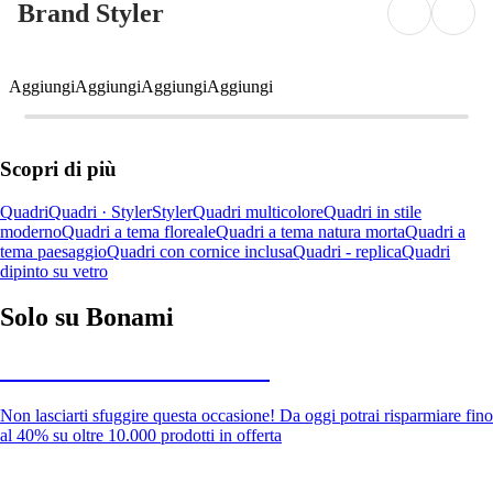
Brand Styler
Aggiungi
Aggiungi
Aggiungi
Aggiungi
Scopri di più
Quadri
Quadri · Styler
Styler
Quadri multicolore
Quadri in stile
moderno
Quadri a tema floreale
Quadri a tema natura morta
Quadri a
tema paesaggio
Quadri con cornice inclusa
Quadri - replica
Quadri
dipinto su vetro
Solo su Bonami
Saldi estivi fino al -40%
Non lasciarti sfuggire questa occasione! Da oggi potrai risparmiare fino
al 40% su oltre 10.000 prodotti in offerta
Giardino in saldo