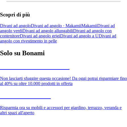
Scopri di più
Divani ad angolo
Divani ad angolo · Makamii
Makamii
Divani ad
angolo verdi
Divani ad angolo allungabili
Divani ad angolo con
contenitore
Divani ad angolo grigi
Divani ad angolo a U
Divani ad
angolo con rivestimento in pelle
Solo su Bonami
Saldi estivi fino al -40%
Non lasciarti sfuggire questa occasione! Da oggi potrai risparmiare fino
al 40% su oltre 10.000 prodotti in offerta
Giardino in saldo
Risparmia ora su mobili e accessori per giardino, terrazzo, veranda e
altri spazi all'aperto
Premium in saldo