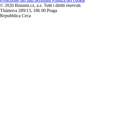
Protezione dei dati personali
Politica dei cookie
© 2026 Bonami.cz, a.s. Tutti i diritti riservati.
Thámova 289/13, 186 00 Praga
Repubblica Ceca