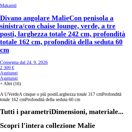
Makamii
Divano angolare Malie
Con penisola a
sinistra/con chaise lounge, verde, a tre
posti, larghezza totale 242 cm, profondità
totale 162 cm, profondità della seduta 60
cm
Consegna dal 24. 9. 2026
2 309 €
Aggiungi
Aggiungi
+
Altri (16)
A U
Verde
A cinque o più posti
Larghezza totale 317 cm
Profondità
totale 162 cm
Profondità della seduta 60 cm
Tutti i parametri
Dimensioni, materiale...
Scopri l'intera collezione Malie