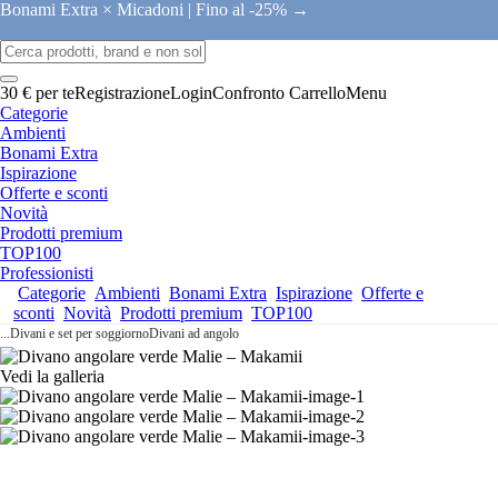
Bonami Extra × Micadoni |
Fino al -25% →
30 € per te
Registrazione
Login
Confronto
Carrello
Menu
Categorie
Ambienti
Bonami Extra
Ispirazione
Offerte e sconti
Novità
Prodotti premium
TOP100
Professionisti
Categorie
Ambienti
Bonami Extra
Ispirazione
Offerte e
sconti
Novità
Prodotti premium
TOP100
...
Divani e set per soggiorno
Divani ad angolo
Vedi la galleria