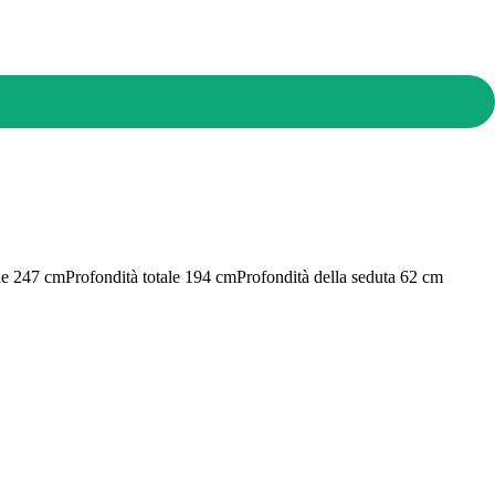
le 247 cm
Profondità totale 194 cm
Profondità della seduta 62 cm