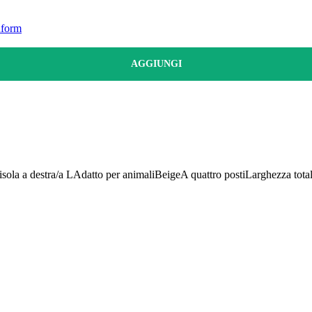
uform
AGGIUNGI
sola a destra/a L
Adatto per animali
Beige
A quattro posti
Larghezza tota