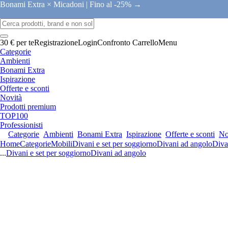
Bonami Extra × Micadoni |
Fino al -25% →
30 € per te
Registrazione
Login
Confronto
Carrello
Menu
Categorie
Ambienti
Bonami Extra
Ispirazione
Offerte e sconti
Novità
Prodotti premium
TOP100
Professionisti
Categorie
Ambienti
Bonami Extra
Ispirazione
Offerte e sconti
No
Home
Categorie
Mobili
Divani e set per soggiorno
Divani ad angolo
Diva
...
Divani e set per soggiorno
Divani ad angolo