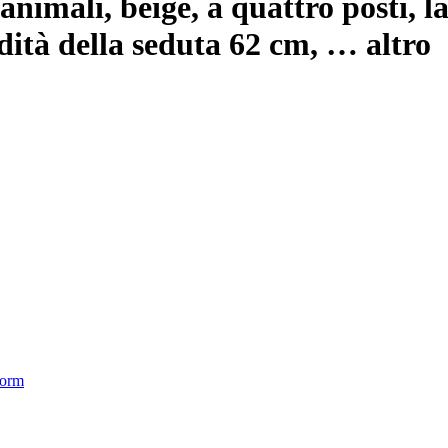
 animali, beige, a quattro posti, 
dità della seduta 62 cm
, …
altro
form