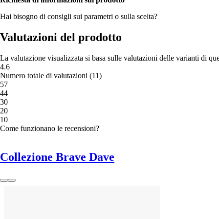
Hai bisogno di consigli sui parametri o sulla scelta?
Valutazioni del prodotto
La valutazione visualizzata si basa sulle valutazioni delle varianti di qu
4.6
Numero totale di valutazioni
(
11
)
5
7
4
4
3
0
2
0
1
0
Come funzionano le recensioni?
Collezione Brave Dave