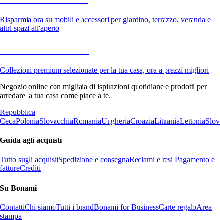
Risparmia ora su mobili e accessori per giardino, terrazzo, veranda e
altri spazi all'aperto
Premium in saldo
Collezioni premium selezionate per la tua casa, ora a prezzi migliori
Negozio online con migliaia di ispirazioni quotidiane e prodotti per
arredare la tua casa come piace a te.
Repubblica
Ceca
Polonia
Slovacchia
Romania
Ungheria
Croazia
Lituania
Lettonia
Slov
Guida agli acquisti
Tutto sugli acquisti
Spedizione e consegna
Reclami e resi
Pagamento e
fatture
Crediti
Su Bonami
Contatti
Chi siamo
Tutti i brand
Bonami for Business
Carte regalo
Area
stampa