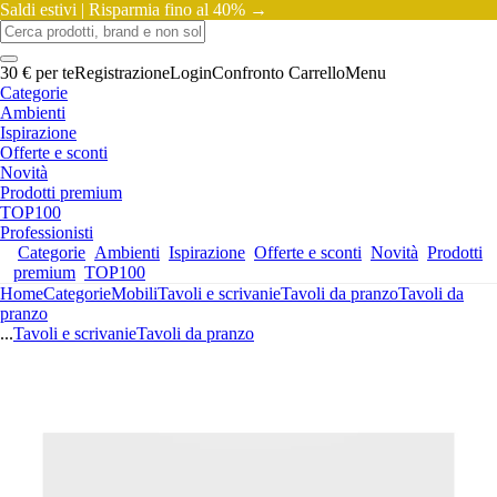
Saldi estivi |
Risparmia fino al 40% →
30 € per te
Registrazione
Login
Confronto
Carrello
Menu
Categorie
Ambienti
Ispirazione
Offerte e sconti
Novità
Prodotti premium
TOP100
Professionisti
Categorie
Ambienti
Ispirazione
Offerte e sconti
Novità
Prodotti
premium
TOP100
Home
Categorie
Mobili
Tavoli e scrivanie
Tavoli da pranzo
Tavoli da
pranzo
...
Tavoli e scrivanie
Tavoli da pranzo