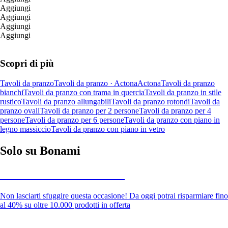
Aggiungi
Aggiungi
Aggiungi
Aggiungi
Scopri di più
Tavoli da pranzo
Tavoli da pranzo · Actona
Actona
Tavoli da pranzo
bianchi
Tavoli da pranzo con trama in quercia
Tavoli da pranzo in stile
rustico
Tavoli da pranzo allungabili
Tavoli da pranzo rotondi
Tavoli da
pranzo ovali
Tavoli da pranzo per 2 persone
Tavoli da pranzo per 4
persone
Tavoli da pranzo per 6 persone
Tavoli da pranzo con piano in
legno massiccio
Tavoli da pranzo con piano in vetro
Solo su Bonami
Saldi estivi fino al -40%
Non lasciarti sfuggire questa occasione! Da oggi potrai risparmiare fino
al 40% su oltre 10.000 prodotti in offerta
Giardino in saldo