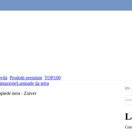
vità
Prodotti premium
TOP100
minazione
Lampade da terra
ID: 
L
Con 