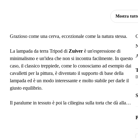
Mostra tutt
Grazioso come una cerva, eccezionale come la natura stessa.
C
N
La lampada da terra Tripod di
Zuiver
è un'espressione di
A
minimalismo e un'idea che non si incontra facilmente. In questo
caso, il classico treppiede, come lo conosciamo ad esempio dai
T
cavalletti per la pittura, è diventato il supporto di base della
D
lampada ed è un modo interessante e molto stabile per darle il
giusto equilibrio.
S
Il paralume in tessuto è poi la ciliegina sulla torta che dà alla
lampada la giusta spinta. È realizzato in tessuto ed è fissato alla
P
struttura metallica con chiusure in velcro.