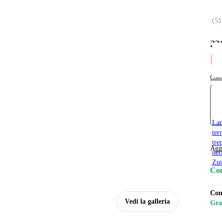
(
51
23
Colo
La
ter
tre
Agg
ner
Zui
Con
Con
Vedi la galleria
Gra