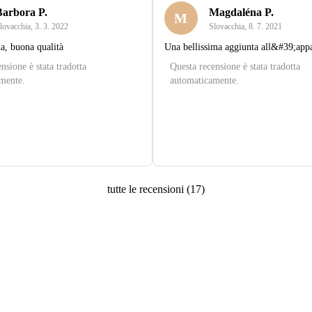
Barbora P.
Magdaléna P.
M
lovacchia
,
3. 3. 2022
Slovacchia
,
8. 7. 2021
a, buona qualità
Una bellissima aggiunta all&#39;app
nsione è stata tradotta
Questa recensione è stata tradotta
mente.
automaticamente.
tutte le recensioni
(
17
)