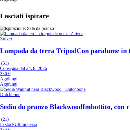
Lasciati ispirare
Zuiver
Lampada da terra Tripod
Con paralume in t
(
51
)
Consegna dal 24. 8. 2026
236 €
Aggiungi
Aggiungi
Dutchbone
Sedia da pranzo Blackwood
Imbottito, con r
(
21
)
In stock
Ultimi pezzi
235 €