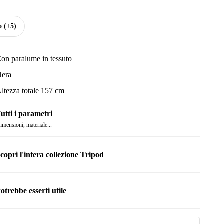
o
(+5)
on paralume in tessuto
era
ltezza totale 157 cm
utti i parametri
imensioni, materiale...
copri l'intera collezione Tripod
otrebbe esserti utile