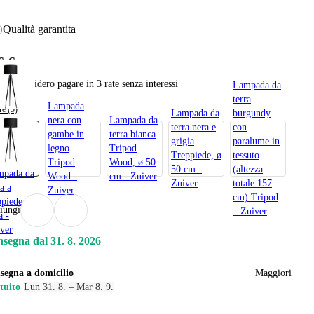
Qualità garantita
)
6 €
Desidero pagare in 3 rate senza interessi
Lampada da
terra
Lampada
re (5)
Lampada da
burgundy
nera con
Lampada da
terra nera e
con
gambe in
terra bianca
grigia
paralume in
legno
Tripod
Treppiede, ø
tessuto
Tripod
Wood, ø 50
50 cm -
(altezza
mpada da
Wood -
cm - Zuiver
Zuiver
totale 157
ra a
Zuiver
cm) Tripod
ppiede
iungi
– Zuiver
a -
ver
segna dal 31. 8. 2026
segna a domicilio
Maggiori
tuito
·
Lun 31. 8. – Mar 8. 9.