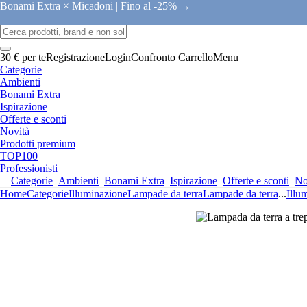
Bonami Extra × Micadoni |
Fino al -25% →
30 € per te
Registrazione
Login
Confronto
Carrello
Menu
Categorie
Ambienti
Bonami Extra
Ispirazione
Offerte e sconti
Novità
Prodotti premium
TOP100
Professionisti
Categorie
Ambienti
Bonami Extra
Ispirazione
Offerte e sconti
No
Home
Categorie
Illuminazione
Lampade da terra
Lampade da terra
...
Illu