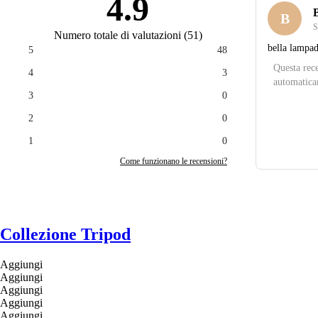
4.9
B
S
Numero totale di valutazioni
(
51
)
bella lampad
5
48
Questa rece
4
3
automatica
3
0
2
0
1
0
Come funzionano le recensioni?
Collezione Tripod
Aggiungi
Aggiungi
Aggiungi
Aggiungi
Aggiungi